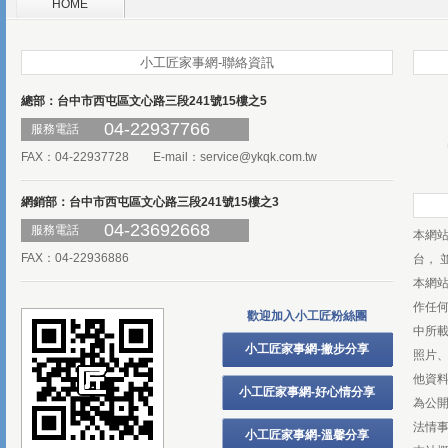
HOME
小工匠家事網-聯絡資訊
總部：台中市西屯區文心路三段241號15樓之5
04-22937766
服務電話
FAX：04-22937728 E-mail：
service@ykqk.com.tw
網銷部：台中市西屯區文心路三段241號15樓之3
04-23692668
服務電話
本網
FAX：04-22936886
台， 
本網
作任
歡迎加入小工匠粉絲團
中所
小工匠家事網-撇步分享
照片、
他資
小工匠家事網-好心情分享
為公
法情
小工匠家事網-溫馨分享