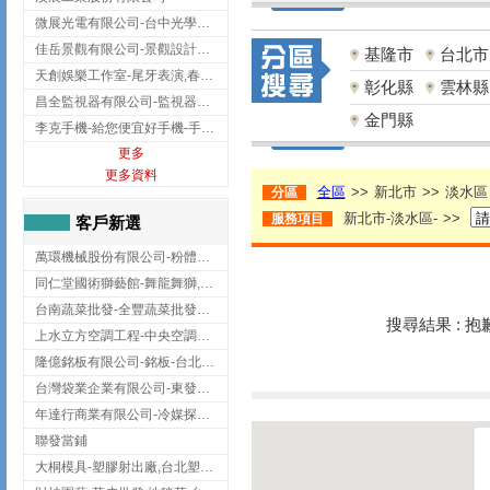
微展光電有限公司-台中光學鍍膜,optical filter taiwan,台灣光學鍍膜
佳岳景觀有限公司-景觀設計公司,台北景觀設計,台北景觀工程,中山區景觀設計
基隆市
台北市
天創娛樂工作室-尾牙表演,春酒表演,板橋尾牙表演
彰化縣
雲林縣
昌全監視器有限公司-監視器安裝,高雄監視器安裝,鳳山區監視器安裝
金門縣
李克手機-給您便宜好手機-手機收購,屏東手機收購
更多
更多資料
全區
>>
新北市
>>
淡水區
分區
新北市-淡水區-
>>
服務項目
客戶新選
萬環機械股份有限公司-粉體塗裝設備,輸送機,輸送機設備,台南輸送機
同仁堂國術獅藝館-舞龍舞獅,台中舞龍舞獅
台南蔬菜批發-全豐蔬菜批發專送/台南蔬菜箱宅配到府
搜尋結果 : 
上水立方空調工程-中央空調規劃,台北中央空調規劃
隆億銘板有限公司-銘板-台北銘板-板橋銘板
台灣袋業企業有限公司-東發企業社/台中太空袋/太空包
年達行商業有限公司-冷媒探漏儀,壓力錶組,真空泵浦,台北冷凍空調材料
聯發當鋪
大桐模具-塑膠射出廠,台北塑膠射出廠