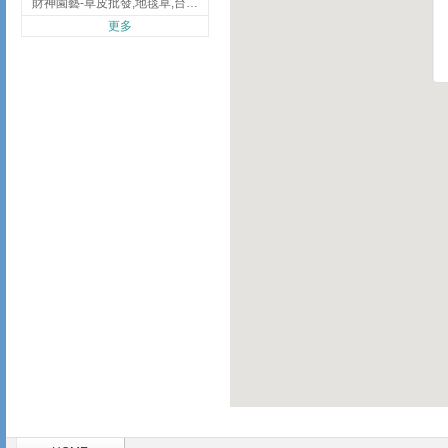
財神園藝-草皮批發,地毯草,台北草,彰化地毯草,彰化台北草
更多