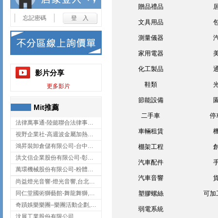
贈品禮品
忘記密碼
文具用品
測量儀器
家用電器
化工製品
影片分享
鞋類
更多影片
節能設備
Mit推薦
二手車
停
法律萬事通-陸懿聯合法律事務所
車輛租賃
視野企業社-高週波金屬加熱設備,彰化高週波金屬加熱設備
鴻昇裝卸倉儲有限公司-台中貨櫃裝卸
棚架工程
洪文信企業股份有限公司-彰化鋅合金鑄造,彰化五金加工,彰化五金配件
汽車配件
萬環機械股份有限公司-粉體塗裝設備,輸送機,輸送機設備,台南輸送機
汽車音響
尚益燈光音響-燈光音響,台北燈光音響,台北燈光音響出租
同仁堂國術獅藝館-舞龍舞獅,台中舞龍舞獅
塑膠螺絲
可加
奇蹟娛樂樂團–樂團活動企劃,台中樂團表演,台中婚禮樂團
弱電系統
汶展工業股份有限公司