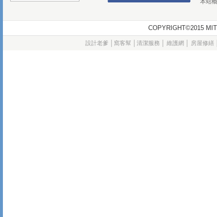
本站
COPYRIGHT©2015
設計老爹
│
窩客幫
│
清潔服務
│
維護網
│
房屋修繕