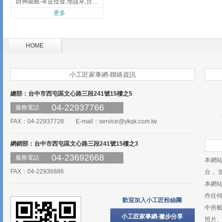
財神園藝-草皮批發,地毯草,台北草,彰化地毯草,彰化台北草
更多
HOME
小工匠家事網-聯絡資訊
總部：台中市西屯區文心路三段241號15樓之5
04-22937766
服務電話
FAX：04-22937728 E-mail：
service@ykqk.com.tw
網銷部：台中市西屯區文心路三段241號15樓之3
04-23692668
服務電話
本網
FAX：04-22936886
台， 
本網
作任
歡迎加入小工匠粉絲團
中所
小工匠家事網-撇步分享
照片、