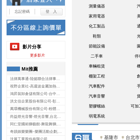
測量儀器
忘記密碼
家用電器
化工製品
鞋類
節能設備
影片分享
更多影片
二手車
停
車輛租賃
Mit推薦
棚架工程
法律萬事通-陸懿聯合法律事務所
汽車配件
視野企業社-高週波金屬加熱設備,彰化高週波金屬加熱設備
鴻昇裝卸倉儲有限公司-台中貨櫃裝卸
汽車音響
洪文信企業股份有限公司-彰化鋅合金鑄造,彰化五金加工,彰化五金配件
塑膠螺絲
可加
萬環機械股份有限公司-粉體塗裝設備,輸送機,輸送機設備,台南輸送機
弱電系統
尚益燈光音響-燈光音響,台北燈光音響,台北燈光音響出租
同仁堂國術獅藝館-舞龍舞獅,台中舞龍舞獅
奇蹟娛樂樂團–樂團活動企劃,台中樂團表演,台中婚禮樂團
基隆市
台北市
汶展工業股份有限公司