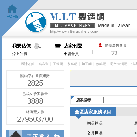
我要估價
店家刊登
優先廣告會員
33
線上估價
申請會員
│
│
│
│
│
│
│
設計老爹
窩客幫
工程網
家事網
加工網
修繕網
野外生活網
清
關鍵字在首頁組數
2825
已成功發案數量
3888
店家搜尋
全區店家服務項目
總瀏覽人數
279503700
贈品禮品
文具用品