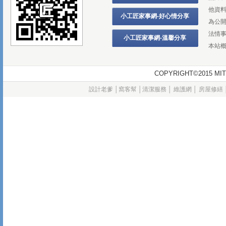
他資
小工匠家事網-好心情分享
為公
法情
小工匠家事網-溫馨分享
本站
COPYRIGHT©2015
設計老爹
│
窩客幫
│
清潔服務
│
維護網
│
房屋修繕