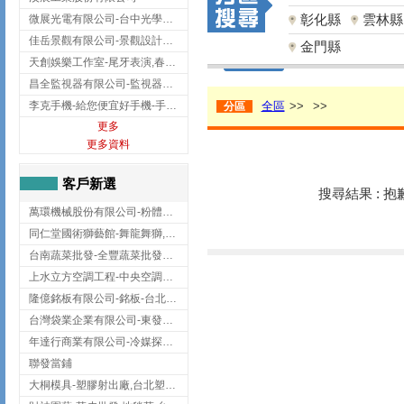
彰化縣
雲林縣
微展光電有限公司-台中光學鍍膜,optical filter taiwan,台灣光學鍍膜
佳岳景觀有限公司-景觀設計公司,台北景觀設計,台北景觀工程,中山區景觀設計
金門縣
天創娛樂工作室-尾牙表演,春酒表演,板橋尾牙表演
昌全監視器有限公司-監視器安裝,高雄監視器安裝,鳳山區監視器安裝
李克手機-給您便宜好手機-手機收購,屏東手機收購
全區
>>
>>
分區
更多
更多資料
客戶新選
搜尋結果 : 
萬環機械股份有限公司-粉體塗裝設備,輸送機,輸送機設備,台南輸送機
同仁堂國術獅藝館-舞龍舞獅,台中舞龍舞獅
台南蔬菜批發-全豐蔬菜批發專送/台南蔬菜箱宅配到府
上水立方空調工程-中央空調規劃,台北中央空調規劃
隆億銘板有限公司-銘板-台北銘板-板橋銘板
台灣袋業企業有限公司-東發企業社/台中太空袋/太空包
年達行商業有限公司-冷媒探漏儀,壓力錶組,真空泵浦,台北冷凍空調材料
聯發當鋪
大桐模具-塑膠射出廠,台北塑膠射出廠