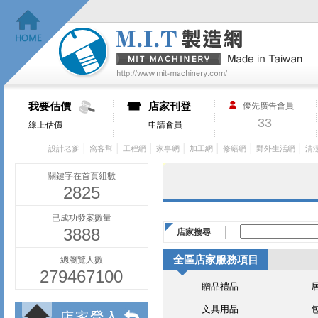
我要估價
店家刊登
優先廣告會員
33
線上估價
申請會員
│
│
│
│
│
│
│
設計老爹
窩客幫
工程網
家事網
加工網
修繕網
野外生活網
清
關鍵字在首頁組數
2825
已成功發案數量
3888
店家搜尋
全區店家服務項目
總瀏覽人數
279467100
贈品禮品
文具用品