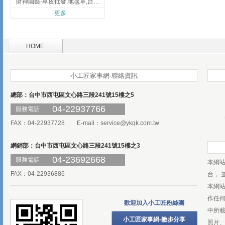
財神園藝-草皮批發,地毯草,台北草,彰化地毯草,彰化台北草
更多
HOME
小工匠家事網-聯絡資訊
總部：台中市西屯區文心路三段241號15樓之5
04-22937766
服務電話
FAX：04-22937728 E-mail：
service@ykqk.com.tw
網銷部：台中市西屯區文心路三段241號15樓之3
04-23692668
服務電話
本網
FAX：04-22936886
台， 
本網
作任
歡迎加入小工匠粉絲團
中所
小工匠家事網-撇步分享
照片、