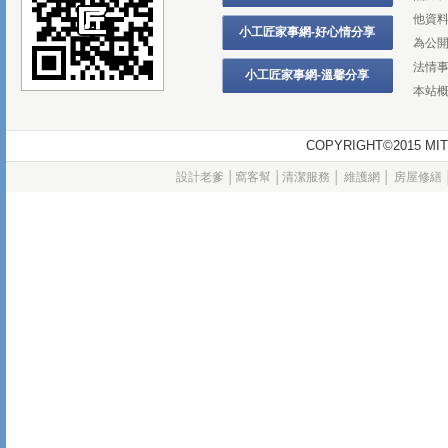
他資
小工匠家事網-好心情分享
為公
法情
小工匠家事網-溫馨分享
本站
COPYRIGHT©2015
設計老爹
│
窩客幫
│
清潔服務
│
維護網
│
房屋修繕