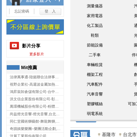
測量儀器
忘記密碼
家用電器
化工製品
鞋類
節能設備
影片分享
更多影片
二手車
停
車輛租賃
Mit推薦
棚架工程
法律萬事通-陸懿聯合法律事務所
汽車配件
視野企業社-高週波金屬加熱設備,彰化高週波金屬加熱設備
鴻昇裝卸倉儲有限公司-台中貨櫃裝卸
汽車音響
洪文信企業股份有限公司-彰化鋅合金鑄造,彰化五金加工,彰化五金配件
塑膠螺絲
可加
萬環機械股份有限公司-粉體塗裝設備,輸送機,輸送機設備,台南輸送機
弱電系統
尚益燈光音響-燈光音響,台北燈光音響,台北燈光音響出租
同仁堂國術獅藝館-舞龍舞獅,台中舞龍舞獅
奇蹟娛樂樂團–樂團活動企劃,台中樂團表演,台中婚禮樂團
基隆市
台北市
汶展工業股份有限公司