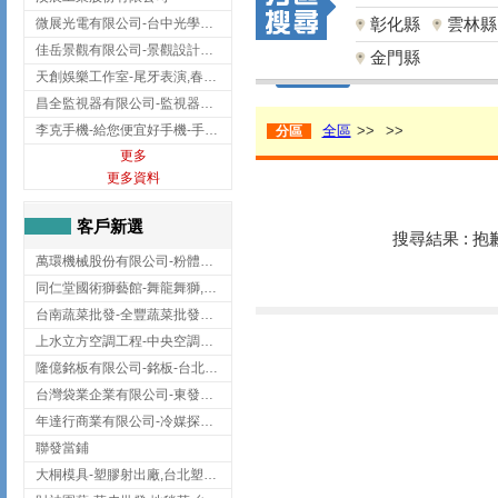
彰化縣
雲林縣
微展光電有限公司-台中光學鍍膜,optical filter taiwan,台灣光學鍍膜
佳岳景觀有限公司-景觀設計公司,台北景觀設計,台北景觀工程,中山區景觀設計
金門縣
天創娛樂工作室-尾牙表演,春酒表演,板橋尾牙表演
昌全監視器有限公司-監視器安裝,高雄監視器安裝,鳳山區監視器安裝
李克手機-給您便宜好手機-手機收購,屏東手機收購
全區
>>
>>
分區
更多
更多資料
客戶新選
搜尋結果 : 
萬環機械股份有限公司-粉體塗裝設備,輸送機,輸送機設備,台南輸送機
同仁堂國術獅藝館-舞龍舞獅,台中舞龍舞獅
台南蔬菜批發-全豐蔬菜批發專送/台南蔬菜箱宅配到府
上水立方空調工程-中央空調規劃,台北中央空調規劃
隆億銘板有限公司-銘板-台北銘板-板橋銘板
台灣袋業企業有限公司-東發企業社/台中太空袋/太空包
年達行商業有限公司-冷媒探漏儀,壓力錶組,真空泵浦,台北冷凍空調材料
聯發當鋪
大桐模具-塑膠射出廠,台北塑膠射出廠