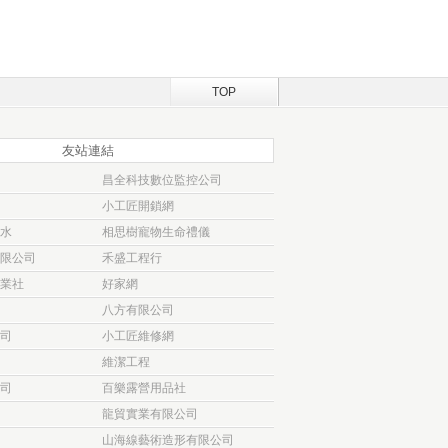
TOP
友站連結
昌全科技數位監控公司
小工匠開鎖網
水
相思樹寵物生命禮儀
限公司
禾盛工程行
業社
好家網
八方有限公司
司
小工匠維修網
維潔工程
司
百樂露營用品社
龍貿實業有限公司
山海線藝術造形有限公司