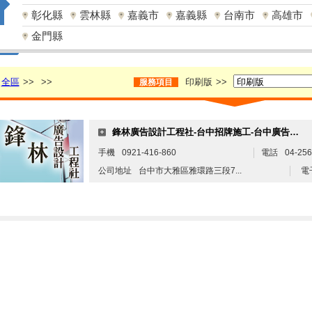
彰化縣
雲林縣
嘉義市
嘉義縣
台南市
高雄市
金門縣
全區
>>
>>
印刷版
>>
服務項目
鋒林廣告設計工程社-台中招牌施工-台中廣告招牌
手機
0921-416-860
電話
04-256
公司地址
台中市大雅區雅環路三段7...
電