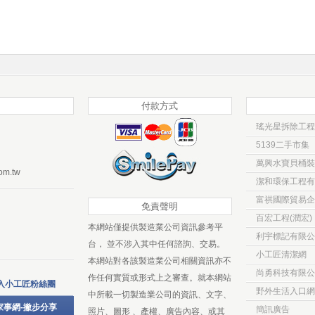
付款方式
瑤光星拆除工程
5139二手市集
萬興水寶貝桶裝
om.tw
潔和環保工程有
富祺國際貿易企
免責聲明
百宏工程(潤宏)
本網站僅提供製造業公司資訊參考平
利宇標記有限公
台， 並不涉入其中任何諮詢、交易。
小工匠清潔網
本網站對各該製造業公司相關資訊亦不
尚勇科技有限公
作任何實質或形式上之審查。就本網站
入小工匠粉絲團
野外生活入口網
中所載一切製造業公司的資訊、文字、
家事網-撇步分享
簡訊廣告
照片、圖形 、產權、廣告內容、或其