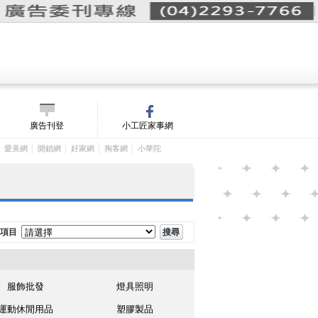
詢價單(
0
)
│
m/
廣告刊登
小工匠家事網
│
│
│
│
│
愛美網
開鎖網
好家網
掏客網
小華陀
項目
服飾批發
燈具照明
運動休閒用品
塑膠製品