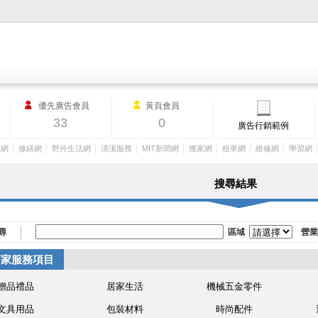
M.I.T製造業外貿網,MIT MACHINERY,http://www.mit-machinery.co
優先廣告會員
黃頁會員
33
0
廣告行銷範例
│
│
│
│
│
│
│
│
工網
修繕網
野外生活網
清潔服務
MIT新聞網
搬家網
租車網
維修網
學習網
搜尋結果
尋
區域
營業
店家服務項目
贈品禮品
居家生活
機械五金零件
文具用品
包裝材料
時尚配件