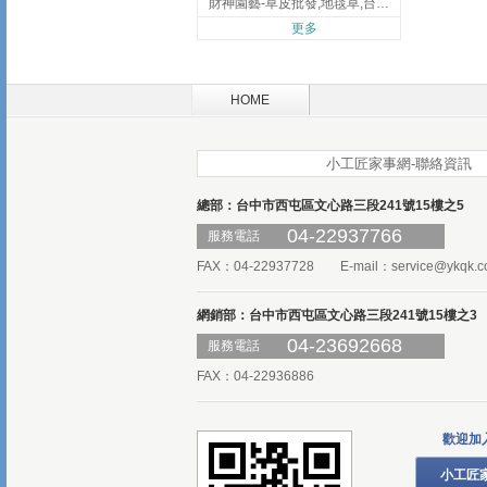
財神園藝-草皮批發,地毯草,台北草,彰化地毯草,彰化台北草
更多
HOME
小工匠家事網-聯絡資訊
總部：台中市西屯區文心路三段241號15樓之5
04-22937766
服務電話
FAX：04-22937728 E-mail：
service@ykqk.c
網銷部：台中市西屯區文心路三段241號15樓之3
04-23692668
服務電話
FAX：04-22936886
歡迎加
小工匠