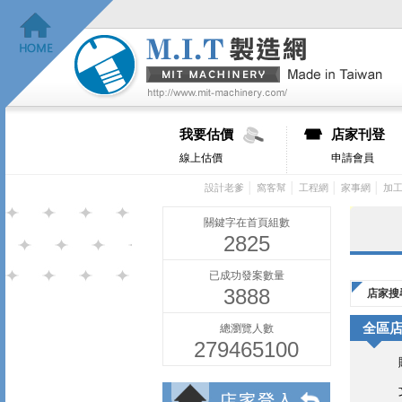
我要估價
店家刊登
線上估價
申請會員
│
│
│
│
設計老爹
窩客幫
工程網
家事網
加
關鍵字在首頁組數
2825
已成功發案數量
3888
店家搜
全區
總瀏覽人數
279465100