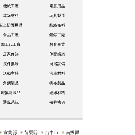
機械工廠
電腦用品
建築材料
玩具製造
安全防護用品
紡織布料
食品工廠
鐘錶工廠
加工代工廠
教育事業
居家修繕
休閒娛樂
皮件批發
廚浴設備
活動主持
汽車材料
角鋼製品
帆布製品
鐵氟龍製品
絕緣材料
通風系統
殯葬禮儀
宜蘭縣
苗栗縣
台中市
南投縣