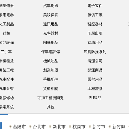
測量儀器
汽車周邊
電子零件
家用電器
美妝保養
傢俱工廠
化工製品
通訊用品
醫療器材
鞋類
光學器材
印刷出版
節能設備
園藝用品
婦幼用品
二手車
停車場設備
卸貨防撞系列
車輛租賃
機械油品
清潔公司
棚架工程
創業加盟
開運商品
汽車配件
手機配件
露營用品
汽車音響
貨櫃相關
工程塑膠
塑膠螺絲
可加工精密陶瓷
PU製品
弱電系統
其他
基隆市
台北市
新北市
桃園市
新竹市
新竹縣