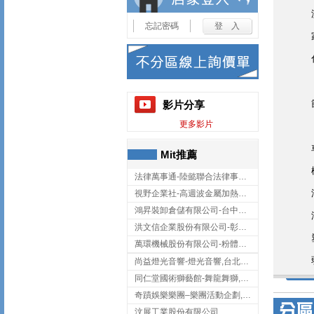
忘記密碼
影片分享
更多影片
Mit推薦
法律萬事通-陸懿聯合法律事務所
視野企業社-高週波金屬加熱設備,彰化高週波金屬加熱設備
鴻昇裝卸倉儲有限公司-台中貨櫃裝卸
洪文信企業股份有限公司-彰化鋅合金鑄造,彰化五金加工,彰化五金配件
萬環機械股份有限公司-粉體塗裝設備,輸送機,輸送機設備,台南輸送機
尚益燈光音響-燈光音響,台北燈光音響,台北燈光音響出租
同仁堂國術獅藝館-舞龍舞獅,台中舞龍舞獅
奇蹟娛樂樂團–樂團活動企劃,台中樂團表演,台中婚禮樂團
汶展工業股份有限公司