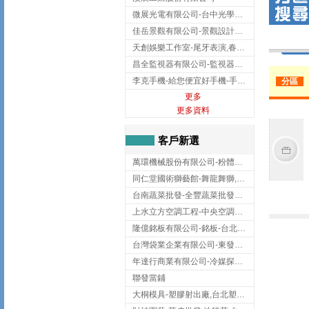
微展光電有限公司-台中光學鍍膜,optical filter taiwan,台灣光學鍍膜
佳岳景觀有限公司-景觀設計公司,台北景觀設計,台北景觀工程,中山區景觀設計
天創娛樂工作室-尾牙表演,春酒表演,板橋尾牙表演
昌全監視器有限公司-監視器安裝,高雄監視器安裝,鳳山區監視器安裝
李克手機-給您便宜好手機-手機收購,屏東手機收購
分區
更多
更多資料
客戶新選
萬環機械股份有限公司-粉體塗裝設備,輸送機,輸送機設備,台南輸送機
同仁堂國術獅藝館-舞龍舞獅,台中舞龍舞獅
台南蔬菜批發-全豐蔬菜批發專送/台南蔬菜箱宅配到府
上水立方空調工程-中央空調規劃,台北中央空調規劃
隆億銘板有限公司-銘板-台北銘板-板橋銘板
台灣袋業企業有限公司-東發企業社/台中太空袋/太空包
年達行商業有限公司-冷媒探漏儀,壓力錶組,真空泵浦,台北冷凍空調材料
聯發當鋪
大桐模具-塑膠射出廠,台北塑膠射出廠