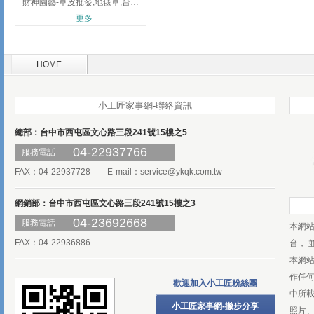
財神園藝-草皮批發,地毯草,台北草,彰化地毯草,彰化台北草
更多
HOME
小工匠家事網-聯絡資訊
總部：台中市西屯區文心路三段241號15樓之5
04-22937766
服務電話
FAX：04-22937728 E-mail：
service@ykqk.com.tw
網銷部：台中市西屯區文心路三段241號15樓之3
04-23692668
服務電話
本網
FAX：04-22936886
台， 
本網
作任
歡迎加入小工匠粉絲團
中所
小工匠家事網-撇步分享
照片、