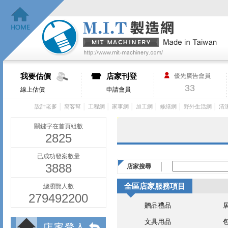
我要估價
店家刊登
優先廣告會員
33
線上估價
申請會員
│
│
│
│
│
│
│
設計老爹
窩客幫
工程網
家事網
加工網
修繕網
野外生活網
清
關鍵字在首頁組數
2825
已成功發案數量
3888
店家搜尋
全區店家服務項目
總瀏覽人數
279492200
贈品禮品
文具用品