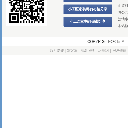
他資
小工匠家事網-好心情分享
為公
法情
小工匠家事網-溫馨分享
本站
COPYRIGHT©2015
設計老爹
│
窩客幫
│
清潔服務
│
維護網
│
房屋修繕