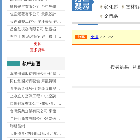
彰化縣
雲林縣
微展光電有限公司-台中光學鍍膜,optical filter taiwan,台灣光學鍍膜
佳岳景觀有限公司-景觀設計公司,台北景觀設計,台北景觀工程,中山區景觀設計
金門縣
天創娛樂工作室-尾牙表演,春酒表演,板橋尾牙表演
昌全監視器有限公司-監視器安裝,高雄監視器安裝,鳳山區監視器安裝
李克手機-給您便宜好手機-手機收購,屏東手機收購
全區
>>
>>
分區
更多
更多資料
客戶新選
搜尋結果 : 
萬環機械股份有限公司-粉體塗裝設備,輸送機,輸送機設備,台南輸送機
同仁堂國術獅藝館-舞龍舞獅,台中舞龍舞獅
台南蔬菜批發-全豐蔬菜批發專送/台南蔬菜箱宅配到府
上水立方空調工程-中央空調規劃,台北中央空調規劃
隆億銘板有限公司-銘板-台北銘板-板橋銘板
台灣袋業企業有限公司-東發企業社/台中太空袋/太空包
年達行商業有限公司-冷媒探漏儀,壓力錶組,真空泵浦,台北冷凍空調材料
聯發當鋪
大桐模具-塑膠射出廠,台北塑膠射出廠