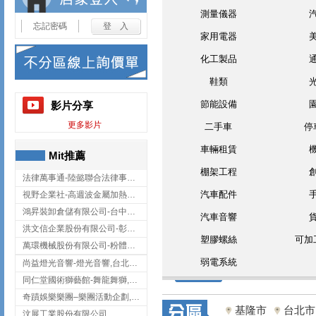
測量儀器
忘記密碼
家用電器
化工製品
鞋類
節能設備
影片分享
更多影片
二手車
停
車輛租賃
Mit推薦
棚架工程
法律萬事通-陸懿聯合法律事務所
汽車配件
視野企業社-高週波金屬加熱設備,彰化高週波金屬加熱設備
鴻昇裝卸倉儲有限公司-台中貨櫃裝卸
汽車音響
洪文信企業股份有限公司-彰化鋅合金鑄造,彰化五金加工,彰化五金配件
塑膠螺絲
可加
萬環機械股份有限公司-粉體塗裝設備,輸送機,輸送機設備,台南輸送機
弱電系統
尚益燈光音響-燈光音響,台北燈光音響,台北燈光音響出租
同仁堂國術獅藝館-舞龍舞獅,台中舞龍舞獅
奇蹟娛樂樂團–樂團活動企劃,台中樂團表演,台中婚禮樂團
基隆市
台北市
汶展工業股份有限公司