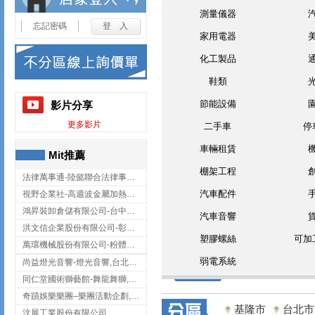
測量儀器
忘記密碼
家用電器
化工製品
鞋類
節能設備
影片分享
更多影片
二手車
停
車輛租賃
Mit推薦
棚架工程
法律萬事通-陸懿聯合法律事務所
汽車配件
視野企業社-高週波金屬加熱設備,彰化高週波金屬加熱設備
鴻昇裝卸倉儲有限公司-台中貨櫃裝卸
汽車音響
洪文信企業股份有限公司-彰化鋅合金鑄造,彰化五金加工,彰化五金配件
塑膠螺絲
可加
萬環機械股份有限公司-粉體塗裝設備,輸送機,輸送機設備,台南輸送機
弱電系統
尚益燈光音響-燈光音響,台北燈光音響,台北燈光音響出租
同仁堂國術獅藝館-舞龍舞獅,台中舞龍舞獅
奇蹟娛樂樂團–樂團活動企劃,台中樂團表演,台中婚禮樂團
基隆市
台北市
汶展工業股份有限公司