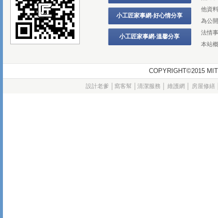
他資
小工匠家事網-好心情分享
為公
法情
小工匠家事網-溫馨分享
本站
COPYRIGHT©2015
設計老爹
│
窩客幫
│
清潔服務
│
維護網
│
房屋修繕