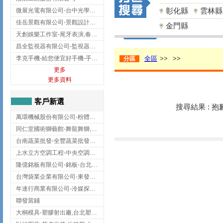
彰化縣
雲林縣
微展光電有限公司-台中光學鍍膜,optical filter taiwan,台灣光學鍍膜
佳岳景觀有限公司-景觀設計公司,台北景觀設計,台北景觀工程,中山區景觀設計
金門縣
天創娛樂工作室-尾牙表演,春酒表演,板橋尾牙表演
昌全監視器有限公司-監視器安裝,高雄監視器安裝,鳳山區監視器安裝
李克手機-給您便宜好手機-手機收購,屏東手機收購
全區
>>
>>
分區
更多
更多資料
客戶新選
搜尋結果 : 
萬環機械股份有限公司-粉體塗裝設備,輸送機,輸送機設備,台南輸送機
同仁堂國術獅藝館-舞龍舞獅,台中舞龍舞獅
台南蔬菜批發-全豐蔬菜批發專送/台南蔬菜箱宅配到府
上水立方空調工程-中央空調規劃,台北中央空調規劃
隆億銘板有限公司-銘板-台北銘板-板橋銘板
台灣袋業企業有限公司-東發企業社/台中太空袋/太空包
年達行商業有限公司-冷媒探漏儀,壓力錶組,真空泵浦,台北冷凍空調材料
聯發當鋪
大桐模具-塑膠射出廠,台北塑膠射出廠