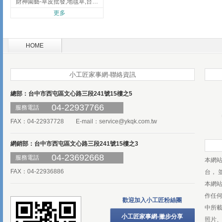
財神園藝-草皮批發,地毯草,台北草,彰化地毯草,彰化台北草
更多
HOME
小工匠家事網-聯絡資訊
總部：台中市西屯區文心路三段241號15樓之5
04-22937766
服務電話
FAX：04-22937728 E-mail：
service@ykqk.com.tw
網銷部：台中市西屯區文心路三段241號15樓之3
04-23692668
服務電話
本網
FAX：04-22936886
台， 
本網
作任
歡迎加入小工匠粉絲團
中所
小工匠家事網-撇步分享
照片、