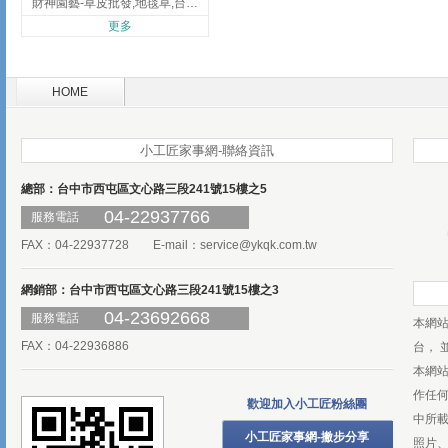
財神園藝-草皮批發,地毯草,台北草,彰化地毯草,彰化台北草
更多
HOME
小工匠家事網-聯絡資訊
總部：台中市西屯區文心路三段241號15樓之5
04-22937766
服務電話
FAX：04-22937728 E-mail：
service@ykqk.com.tw
網銷部：台中市西屯區文心路三段241號15樓之3
04-23692668
服務電話
本網
FAX：04-22936886
台， 
本網
作任
歡迎加入小工匠粉絲團
中所
小工匠家事網-撇步分享
照片、