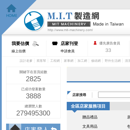
我要估價
店家刊登
優先廣告會員
33
線上估價
申請會員
│
│
│
│
│
│
│
設計老爹
窩客幫
工程網
家事網
加工網
修繕網
野外生活網
清
關鍵字在首頁組數
2825
已成功發案數量
3888
店家搜尋
全區店家服務項目
總瀏覽人數
279495300
贈品禮品
文具用品