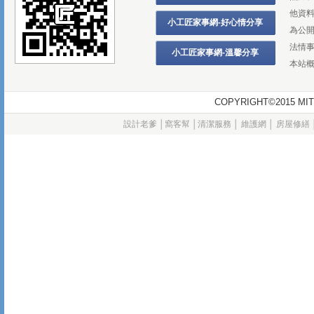
他資
小工匠家事網-好心情分享
為公
法情
小工匠家事網-溫馨分享
本站
COPYRIGHT©2015
設計老爹
│
窩客幫
│
清潔服務
│
維護網
│
房屋修繕