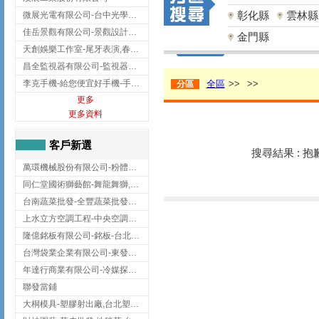
彰化縣
雲林縣
微展光電有限公司-台中光學鍍膜,optical filter taiwan,台灣光學鍍膜
佳岳景觀有限公司-景觀設計公司,台北景觀設計,台北景觀工程,中山區景觀設計
金門縣
天創娛樂工作室-尾牙表演,春酒表演,板橋尾牙表演
昌全監視器有限公司-監視器安裝,高雄監視器安裝,鳳山區監視器安裝
李克手機-給您便宜好手機-手機收購,屏東手機收購
全區
>>
>>
分區
更多
更多資料
客戶新選
搜尋結果 : 
萬環機械股份有限公司-粉體塗裝設備,輸送機,輸送機設備,台南輸送機
同仁堂國術獅藝館-舞龍舞獅,台中舞龍舞獅
台南蔬菜批發-全豐蔬菜批發專送/台南蔬菜箱宅配到府
上水立方空調工程-中央空調規劃,台北中央空調規劃
隆億銘板有限公司-銘板-台北銘板-板橋銘板
台灣袋業企業有限公司-東發企業社/台中太空袋/太空包
年達行商業有限公司-冷媒探漏儀,壓力錶組,真空泵浦,台北冷凍空調材料
聯發當鋪
大桐模具-塑膠射出廠,台北塑膠射出廠