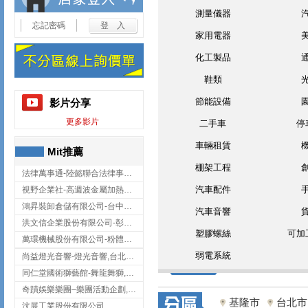
測量儀器
忘記密碼
家用電器
化工製品
鞋類
節能設備
影片分享
更多影片
二手車
停
車輛租賃
Mit推薦
棚架工程
法律萬事通-陸懿聯合法律事務所
汽車配件
視野企業社-高週波金屬加熱設備,彰化高週波金屬加熱設備
鴻昇裝卸倉儲有限公司-台中貨櫃裝卸
汽車音響
洪文信企業股份有限公司-彰化鋅合金鑄造,彰化五金加工,彰化五金配件
塑膠螺絲
可加
萬環機械股份有限公司-粉體塗裝設備,輸送機,輸送機設備,台南輸送機
弱電系統
尚益燈光音響-燈光音響,台北燈光音響,台北燈光音響出租
同仁堂國術獅藝館-舞龍舞獅,台中舞龍舞獅
奇蹟娛樂樂團–樂團活動企劃,台中樂團表演,台中婚禮樂團
基隆市
台北市
汶展工業股份有限公司