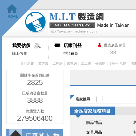
我要估價
店家刊登
優先廣告會員
33
線上估價
申請會員
│
│
│
│
│
│
│
設計老爹
窩客幫
工程網
家事網
加工網
修繕網
野外生活網
清
關鍵字在首頁組數
2825
已成功發案數量
3888
店家搜尋
全區店家服務項目
總瀏覽人數
279506400
贈品禮品
文具用品