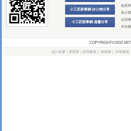
他資
小工匠家事網-好心情分享
為公
法情
小工匠家事網-溫馨分享
本站
COPYRIGHT©2015
設計老爹
│
窩客幫
│
清潔服務
│
維護網
│
房屋修繕