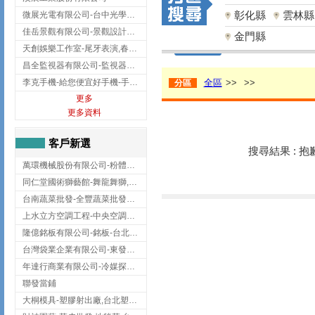
彰化縣
雲林縣
微展光電有限公司-台中光學鍍膜,optical filter taiwan,台灣光學鍍膜
佳岳景觀有限公司-景觀設計公司,台北景觀設計,台北景觀工程,中山區景觀設計
金門縣
天創娛樂工作室-尾牙表演,春酒表演,板橋尾牙表演
昌全監視器有限公司-監視器安裝,高雄監視器安裝,鳳山區監視器安裝
李克手機-給您便宜好手機-手機收購,屏東手機收購
全區
>>
>>
分區
更多
更多資料
客戶新選
搜尋結果 : 
萬環機械股份有限公司-粉體塗裝設備,輸送機,輸送機設備,台南輸送機
同仁堂國術獅藝館-舞龍舞獅,台中舞龍舞獅
台南蔬菜批發-全豐蔬菜批發專送/台南蔬菜箱宅配到府
上水立方空調工程-中央空調規劃,台北中央空調規劃
隆億銘板有限公司-銘板-台北銘板-板橋銘板
台灣袋業企業有限公司-東發企業社/台中太空袋/太空包
年達行商業有限公司-冷媒探漏儀,壓力錶組,真空泵浦,台北冷凍空調材料
聯發當鋪
大桐模具-塑膠射出廠,台北塑膠射出廠