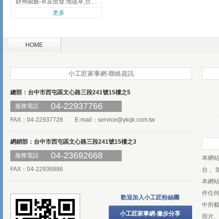
財神園藝-草皮批發,地毯草,台北草,彰化地毯草,彰化台北草
更多
HOME
小工匠家事網-聯絡資訊
總部：台中市西屯區文心路三段241號15樓之5
04-22937766
服務電話
FAX：04-22937728 E-mail：
service@ykqk.com.tw
網銷部：台中市西屯區文心路三段241號15樓之3
04-23692668
服務電話
本網
FAX：04-22936886
台， 
本網
作任
歡迎加入小工匠粉絲團
中所
小工匠家事網-撇步分享
照片、