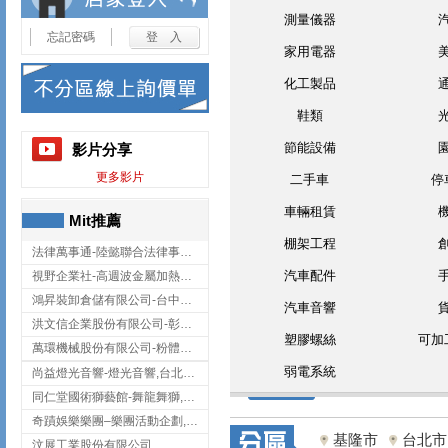
測量儀器
忘記密碼
家用電器
化工製品
鞋類
節能設備
影片分享
更多影片
二手車
停
車輛租賃
Mit推薦
棚架工程
法律萬事通-陸懿聯合法律事務所
汽車配件
視野企業社-高週波金屬加熱設備,彰化高週波金屬加熱設備
鴻昇裝卸倉儲有限公司-台中貨櫃裝卸
汽車音響
洪文信企業股份有限公司-彰化鋅合金鑄造,彰化五金加工,彰化五金配件
塑膠螺絲
可加
萬環機械股份有限公司-粉體塗裝設備,輸送機,輸送機設備,台南輸送機
弱電系統
尚益燈光音響-燈光音響,台北燈光音響,台北燈光音響出租
同仁堂國術獅藝館-舞龍舞獅,台中舞龍舞獅
奇蹟娛樂樂團–樂團活動企劃,台中樂團表演,台中婚禮樂團
基隆市
台北市
汶展工業股份有限公司