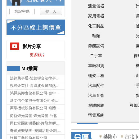
測量儀器
忘記密碼
家用電器
化工製品
鞋類
節能設備
影片分享
更多影片
二手車
停
車輛租賃
Mit推薦
棚架工程
法律萬事通-陸懿聯合法律事務所
汽車配件
視野企業社-高週波金屬加熱設備,彰化高週波金屬加熱設備
鴻昇裝卸倉儲有限公司-台中貨櫃裝卸
汽車音響
洪文信企業股份有限公司-彰化鋅合金鑄造,彰化五金加工,彰化五金配件
塑膠螺絲
可加
萬環機械股份有限公司-粉體塗裝設備,輸送機,輸送機設備,台南輸送機
弱電系統
尚益燈光音響-燈光音響,台北燈光音響,台北燈光音響出租
同仁堂國術獅藝館-舞龍舞獅,台中舞龍舞獅
奇蹟娛樂樂團–樂團活動企劃,台中樂團表演,台中婚禮樂團
基隆市
台北市
汶展工業股份有限公司