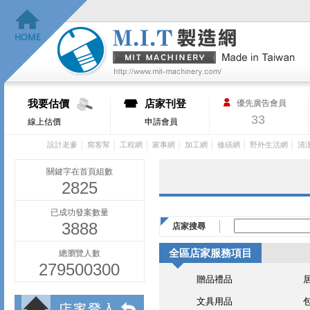
我要估價
店家刊登
優先廣告會員
33
線上估價
申請會員
│
│
│
│
│
│
│
設計老爹
窩客幫
工程網
家事網
加工網
修繕網
野外生活網
清
關鍵字在首頁組數
2825
已成功發案數量
3888
店家搜尋
全區店家服務項目
總瀏覽人數
279500300
贈品禮品
文具用品