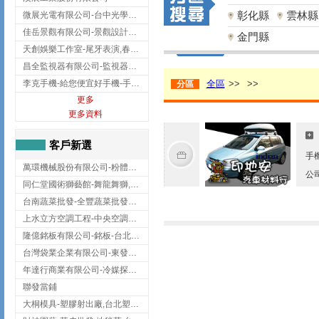
彰化縣
雲林縣
微展光電有限公司-台中光學鍍膜,optical filter taiwan,台灣光學鍍膜
佳岳景觀有限公司-景觀設計公司,台北景觀設計,台北景觀工程,中山區景觀設計
金門縣
天創娛樂工作室-尾牙表演,春酒表演,板橋尾牙表演
昌全監視器有限公司-監視器安裝,高雄監視器安裝,鳳山區監視器安裝
李克手機-給您便宜好手機-手機收購,屏東手機收購
全區
>>
>>
分區
更多
更多資料
客戶新選
手
萬環機械股份有限公司-粉體塗裝設備,輸送機,輸送機設備,台南輸送機
公
同仁堂國術獅藝館-舞龍舞獅,台中舞龍舞獅
台南蔬菜批發-全豐蔬菜批發專送/台南蔬菜箱宅配到府
上水立方空調工程-中央空調規劃,台北中央空調規劃
隆億銘板有限公司-銘板-台北銘板-板橋銘板
台灣袋業企業有限公司-東發企業社/台中太空袋/太空包
年達行商業有限公司-冷媒探漏儀,壓力錶組,真空泵浦,台北冷凍空調材料
聯發當鋪
大桐模具-塑膠射出廠,台北塑膠射出廠