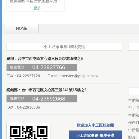
財神園藝-草皮批發,地毯草,台北草,彰化地毯草,彰化台北草
更多
HOME
小工匠家事網-聯絡資訊
總部：台中市西屯區文心路三段241號15樓之5
04-22937766
服務電話
FAX：04-22937728 E-mail：
service@ykqk.com.tw
網銷部：台中市西屯區文心路三段241號15樓之3
04-23692668
服務電話
本網
FAX：04-22936886
台， 
本網
作任
歡迎加入小工匠粉絲團
中所
小工匠家事網-撇步分享
照片、