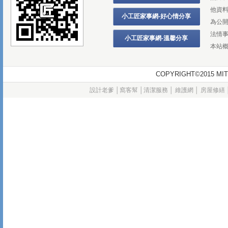
他資
小工匠家事網-好心情分享
為公
法情
小工匠家事網-溫馨分享
本站
COPYRIGHT©2015
設計老爹
│
窩客幫
│
清潔服務
│
維護網
│
房屋修繕