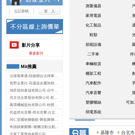
測量儀器
忘記密碼
家用電器
化工製品
鞋類
節能設備
影片分享
更多影片
二手車
停
車輛租賃
Mit推薦
棚架工程
法律萬事通-陸懿聯合法律事務所
汽車配件
視野企業社-高週波金屬加熱設備,彰化高週波金屬加熱設備
鴻昇裝卸倉儲有限公司-台中貨櫃裝卸
汽車音響
洪文信企業股份有限公司-彰化鋅合金鑄造,彰化五金加工,彰化五金配件
塑膠螺絲
可加
萬環機械股份有限公司-粉體塗裝設備,輸送機,輸送機設備,台南輸送機
弱電系統
尚益燈光音響-燈光音響,台北燈光音響,台北燈光音響出租
同仁堂國術獅藝館-舞龍舞獅,台中舞龍舞獅
奇蹟娛樂樂團–樂團活動企劃,台中樂團表演,台中婚禮樂團
基隆市
台北市
汶展工業股份有限公司