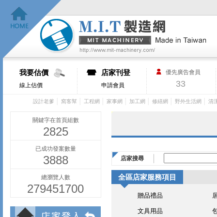
我要估價
店家刊登
優先廣告會員
33
線上估價
申請會員
│
│
│
│
│
│
│
設計老爹
窩客幫
工程網
家事網
加工網
修繕網
野外生活網
清
關鍵字在首頁組數
2825
已成功發案數量
3888
店家搜尋
全區店家服務項目
總瀏覽人數
279451700
贈品禮品
文具用品