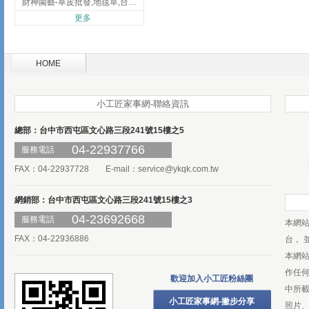
財神園藝-草皮批發,地毯草,台北草,彰化地毯草,彰化台北草
更多
HOME
小工匠家事網-聯絡資訊
總部：台中市西屯區文心路三段241號15樓之5
04-22937766
服務電話
FAX：04-22937728 E-mail：
service@ykqk.com.tw
網銷部：台中市西屯區文心路三段241號15樓之3
04-23692668
服務電話
本網
FAX：04-22936886
台， 
本網
作任
歡迎加入小工匠粉絲團
中所
小工匠家事網-撇步分享
照片、