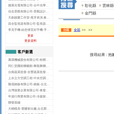
彰化縣
雲林縣
微展光電有限公司-台中光學鍍膜,optical filter taiwan,台灣光學鍍膜
佳岳景觀有限公司-景觀設計公司,台北景觀設計,台北景觀工程,中山區景觀設計
金門縣
天創娛樂工作室-尾牙表演,春酒表演,板橋尾牙表演
昌全監視器有限公司-監視器安裝,高雄監視器安裝,鳳山區監視器安裝
李克手機-給您便宜好手機-手機收購,屏東手機收購
全區
>>
>>
分區
更多
更多資料
客戶新選
搜尋結果 : 
萬環機械股份有限公司-粉體塗裝設備,輸送機,輸送機設備,台南輸送機
同仁堂國術獅藝館-舞龍舞獅,台中舞龍舞獅
台南蔬菜批發-全豐蔬菜批發專送/台南蔬菜箱宅配到府
上水立方空調工程-中央空調規劃,台北中央空調規劃
隆億銘板有限公司-銘板-台北銘板-板橋銘板
台灣袋業企業有限公司-東發企業社/台中太空袋/太空包
年達行商業有限公司-冷媒探漏儀,壓力錶組,真空泵浦,台北冷凍空調材料
聯發當鋪
大桐模具-塑膠射出廠,台北塑膠射出廠