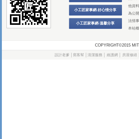
他資
小工匠家事網-好心情分享
為公
法情
小工匠家事網-溫馨分享
本站
COPYRIGHT©2015
設計老爹
│
窩客幫
│
清潔服務
│
維護網
│
房屋修繕