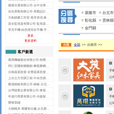
微展光電有限公司-台中光學鍍膜,optical filter taiwan,台灣光學鍍膜
佳岳景觀有限公司-景觀設計公司,台北景觀設計,台北景觀工程,中山區景觀設計
基隆市
台北市
天創娛樂工作室-尾牙表演,春酒表演,板橋尾牙表演
彰化縣
雲林縣
昌全監視器有限公司-監視器安裝,高雄監視器安裝,鳳山區監視器安裝
金門縣
李克手機-給您便宜好手機-手機收購,屏東手機收購
更多
更多資料
全區
>>
台南市
>>
分區
客戶新選
萬環機械股份有限公司-粉體塗裝設備,輸送機,輸送機設備,台南輸送機
同仁堂國術獅藝館-舞龍舞獅,台中舞龍舞獅
手
台南蔬菜批發-全豐蔬菜批發專送/台南蔬菜箱宅配到府
公
上水立方空調工程-中央空調規劃,台北中央空調規劃
隆億銘板有限公司-銘板-台北銘板-板橋銘板
台灣袋業企業有限公司-東發企業社/台中太空袋/太空包
年達行商業有限公司-冷媒探漏儀,壓力錶組,真空泵浦,台北冷凍空調材料
手
聯發當鋪
公
大桐模具-塑膠射出廠,台北塑膠射出廠