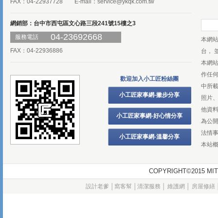
FAX：04-22937728 E-mail：
service@ykqk.com.tw
網銷部：台中市西屯區文心路三段241號15樓之3
04-23692668
服務電話
本網
FAX：04-22936886
台， 
本網
作任
歡迎加入小工匠粉絲團
中所
小工匠家事網-撇步分享
照片、
他資
小工匠家事網-好心情分享
為公
法情
小工匠家事網-溫馨分享
本站
COPYRIGHT©2015
設計老爹
│
窩客幫
│
清潔服務
│
維護網
│
房屋修繕