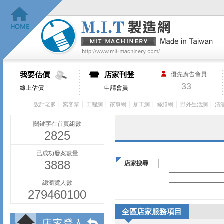
我要估價
店家刊登
優先廣告會員
33
線上估價
申請會員
│
│
│
│
│
│
│
設計老爹
窩客幫
工程網
家事網
加工網
修繕網
野外生活網
清
關鍵字在首頁組數
2825
已成功發案數量
3888
店家搜尋
總瀏覽人數
279460100
全區店家服務項目