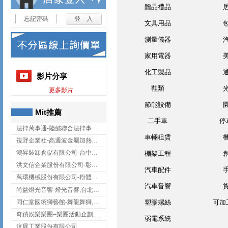
贈品禮品
忘記密碼
文具用品
測量儀器
家用電器
化工製品
影片分享
鞋類
更多影片
節能設備
Mit推薦
二手車
停
法律萬事通-陸懿聯合法律事務所
車輛租賃
視野企業社-高週波金屬加熱設備,彰化高週波金屬加熱設備
鴻昇裝卸倉儲有限公司-台中貨櫃裝卸
棚架工程
洪文信企業股份有限公司-彰化鋅合金鑄造,彰化五金加工,彰化五金配件
汽車配件
萬環機械股份有限公司-粉體塗裝設備,輸送機,輸送機設備,台南輸送機
汽車音響
尚益燈光音響-燈光音響,台北燈光音響,台北燈光音響出租
同仁堂國術獅藝館-舞龍舞獅,台中舞龍舞獅
塑膠螺絲
可加
奇蹟娛樂樂團–樂團活動企劃,台中樂團表演,台中婚禮樂團
弱電系統
汶展工業股份有限公司