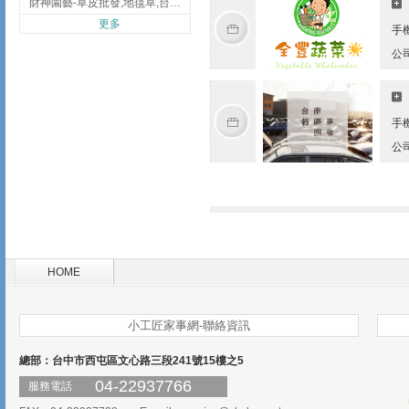
財神園藝-草皮批發,地毯草,台北草,彰化地毯草,彰化台北草
更多
手
公
手
公
HOME
小工匠家事網-聯絡資訊
總部：台中市西屯區文心路三段241號15樓之5
04-22937766
服務電話