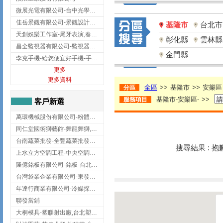
微展光電有限公司-台中光學鍍膜,optical filter taiwan,台灣光學鍍膜
佳岳景觀有限公司-景觀設計公司,台北景觀設計,台北景觀工程,中山區景觀設計
基隆市
台北市
天創娛樂工作室-尾牙表演,春酒表演,板橋尾牙表演
彰化縣
雲林縣
昌全監視器有限公司-監視器安裝,高雄監視器安裝,鳳山區監視器安裝
金門縣
李克手機-給您便宜好手機-手機收購,屏東手機收購
更多
更多資料
全區
>>
基隆市
>>
安樂區
分區
基隆市-安樂區-
>>
服務項目
客戶新選
萬環機械股份有限公司-粉體塗裝設備,輸送機,輸送機設備,台南輸送機
同仁堂國術獅藝館-舞龍舞獅,台中舞龍舞獅
台南蔬菜批發-全豐蔬菜批發專送/台南蔬菜箱宅配到府
搜尋結果 : 
上水立方空調工程-中央空調規劃,台北中央空調規劃
隆億銘板有限公司-銘板-台北銘板-板橋銘板
台灣袋業企業有限公司-東發企業社/台中太空袋/太空包
年達行商業有限公司-冷媒探漏儀,壓力錶組,真空泵浦,台北冷凍空調材料
聯發當鋪
大桐模具-塑膠射出廠,台北塑膠射出廠