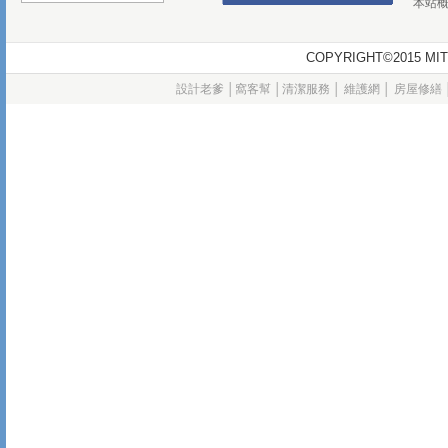
本站
COPYRIGHT©2015
設計老爹
│
窩客幫
│
清潔服務
│
維護網
│
房屋修繕