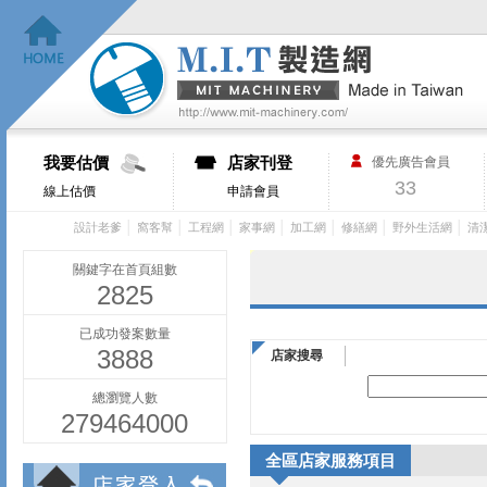
我要估價
店家刊登
優先廣告會員
33
線上估價
申請會員
│
│
│
│
│
│
│
設計老爹
窩客幫
工程網
家事網
加工網
修繕網
野外生活網
清
關鍵字在首頁組數
2825
已成功發案數量
3888
店家搜尋
總瀏覽人數
279464000
全區店家服務項目