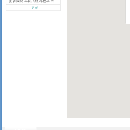
財神園藝-草皮批發,地毯草,台北草,彰化地毯草,彰化台北草
更多