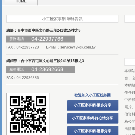
HOME
小工匠家事網-聯絡資訊
總部：台中市西屯區文心路三段241號15樓之5
04-22937766
服務電話
FAX：04-22937728 E-mail：
service@ykqk.com.tw
網銷部：台中市西屯區文心路三段241號15樓之3
04-23692668
服務電話
本網
FAX：04-22936886
台， 
本網
作任
歡迎加入小工匠粉絲團
中所
小工匠家事網-撇步分享
照片、
他資
小工匠家事網-好心情分享
為公
法情
小工匠家事網-溫馨分享