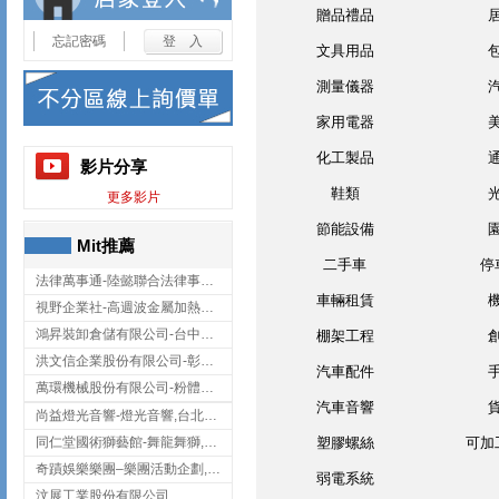
贈品禮品
忘記密碼
文具用品
測量儀器
家用電器
化工製品
影片分享
鞋類
更多影片
節能設備
Mit推薦
二手車
停
法律萬事通-陸懿聯合法律事務所
車輛租賃
視野企業社-高週波金屬加熱設備,彰化高週波金屬加熱設備
鴻昇裝卸倉儲有限公司-台中貨櫃裝卸
棚架工程
洪文信企業股份有限公司-彰化鋅合金鑄造,彰化五金加工,彰化五金配件
汽車配件
萬環機械股份有限公司-粉體塗裝設備,輸送機,輸送機設備,台南輸送機
汽車音響
尚益燈光音響-燈光音響,台北燈光音響,台北燈光音響出租
同仁堂國術獅藝館-舞龍舞獅,台中舞龍舞獅
塑膠螺絲
可加
奇蹟娛樂樂團–樂團活動企劃,台中樂團表演,台中婚禮樂團
弱電系統
汶展工業股份有限公司