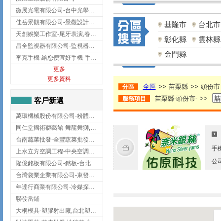
微展光電有限公司-台中光學鍍膜,optical filter taiwan,台灣光學鍍膜
佳岳景觀有限公司-景觀設計公司,台北景觀設計,台北景觀工程,中山區景觀設計
基隆市
台北市
天創娛樂工作室-尾牙表演,春酒表演,板橋尾牙表演
彰化縣
雲林縣
昌全監視器有限公司-監視器安裝,高雄監視器安裝,鳳山區監視器安裝
金門縣
李克手機-給您便宜好手機-手機收購,屏東手機收購
更多
更多資料
全區
>>
苗栗縣
>>
頭份市
分區
苗栗縣-頭份市-
>>
服務項目
客戶新選
萬環機械股份有限公司-粉體塗裝設備,輸送機,輸送機設備,台南輸送機
同仁堂國術獅藝館-舞龍舞獅,台中舞龍舞獅
台南蔬菜批發-全豐蔬菜批發專送/台南蔬菜箱宅配到府
手
上水立方空調工程-中央空調規劃,台北中央空調規劃
公
隆億銘板有限公司-銘板-台北銘板-板橋銘板
台灣袋業企業有限公司-東發企業社/台中太空袋/太空包
年達行商業有限公司-冷媒探漏儀,壓力錶組,真空泵浦,台北冷凍空調材料
聯發當鋪
大桐模具-塑膠射出廠,台北塑膠射出廠