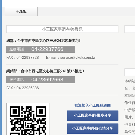
HOME
小工匠家事網-聯絡資訊
總部：台中市西屯區文心路三段241號15樓之5
04-22937766
服務電話
FAX：04-22937728 E-mail：
service@ykqk.com.tw
網銷部：台中市西屯區文心路三段241號15樓之3
04-23692668
服務電話
本網
FAX：04-22936886
台， 
本網
作任
歡迎加入小工匠粉絲團
中所
小工匠家事網-撇步分享
照片、
他資
小工匠家事網-好心情分享
為公