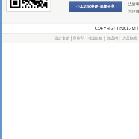
法情
小工匠家事網-溫馨分享
本站
COPYRIGHT©2015
設計老爹
│
窩客幫
│
清潔服務
│
維護網
│
房屋修繕