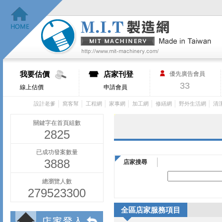
我要估價
店家刊登
優先廣告會員
33
線上估價
申請會員
│
│
│
│
│
│
│
設計老爹
窩客幫
工程網
家事網
加工網
修繕網
野外生活網
清
關鍵字在首頁組數
2825
已成功發案數量
3888
店家搜尋
總瀏覽人數
279523300
全區店家服務項目