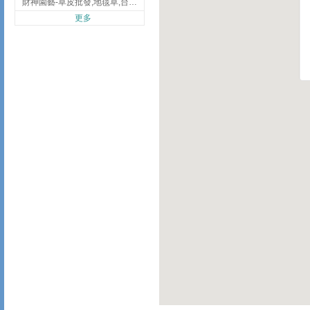
財神園藝-草皮批發,地毯草,台北草,彰化地毯草,彰化台北草
更多