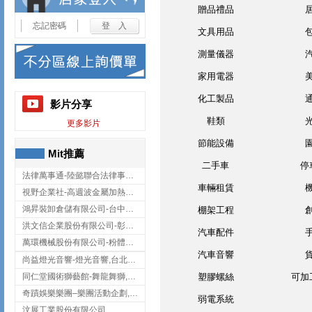
贈品禮品
忘記密碼
文具用品
測量儀器
家用電器
化工製品
影片分享
鞋類
更多影片
節能設備
Mit推薦
二手車
停
法律萬事通-陸懿聯合法律事務所
車輛租賃
視野企業社-高週波金屬加熱設備,彰化高週波金屬加熱設備
鴻昇裝卸倉儲有限公司-台中貨櫃裝卸
棚架工程
洪文信企業股份有限公司-彰化鋅合金鑄造,彰化五金加工,彰化五金配件
汽車配件
萬環機械股份有限公司-粉體塗裝設備,輸送機,輸送機設備,台南輸送機
汽車音響
尚益燈光音響-燈光音響,台北燈光音響,台北燈光音響出租
同仁堂國術獅藝館-舞龍舞獅,台中舞龍舞獅
塑膠螺絲
可加
奇蹟娛樂樂團–樂團活動企劃,台中樂團表演,台中婚禮樂團
弱電系統
汶展工業股份有限公司