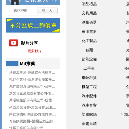
贈品禮品
忘記密碼
文具用品
測量儀器
家用電器
化工製品
影片分享
鞋類
更多影片
節能設備
Mit推薦
二手車
停
法律萬事通-陸懿聯合法律事務所
車輛租賃
視野企業社-高週波金屬加熱設備,彰化高週波金屬加熱設備
鴻昇裝卸倉儲有限公司-台中貨櫃裝卸
棚架工程
洪文信企業股份有限公司-彰化鋅合金鑄造,彰化五金加工,彰化五金配件
汽車配件
萬環機械股份有限公司-粉體塗裝設備,輸送機,輸送機設備,台南輸送機
汽車音響
尚益燈光音響-燈光音響,台北燈光音響,台北燈光音響出租
同仁堂國術獅藝館-舞龍舞獅,台中舞龍舞獅
塑膠螺絲
可加
奇蹟娛樂樂團–樂團活動企劃,台中樂團表演,台中婚禮樂團
弱電系統
汶展工業股份有限公司