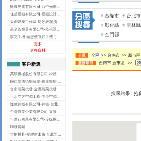
微展光電有限公司-台中光學鍍膜,optical filter taiwan,台灣光學鍍膜
佳岳景觀有限公司-景觀設計公司,台北景觀設計,台北景觀工程,中山區景觀設計
基隆市
台北市
天創娛樂工作室-尾牙表演,春酒表演,板橋尾牙表演
彰化縣
雲林縣
昌全監視器有限公司-監視器安裝,高雄監視器安裝,鳳山區監視器安裝
金門縣
李克手機-給您便宜好手機-手機收購,屏東手機收購
更多
更多資料
全區
>>
台南市
>>
新市區
分區
台南市-新市區-
>>
服務項目
客戶新選
萬環機械股份有限公司-粉體塗裝設備,輸送機,輸送機設備,台南輸送機
同仁堂國術獅藝館-舞龍舞獅,台中舞龍舞獅
台南蔬菜批發-全豐蔬菜批發專送/台南蔬菜箱宅配到府
搜尋結果 : 
上水立方空調工程-中央空調規劃,台北中央空調規劃
隆億銘板有限公司-銘板-台北銘板-板橋銘板
台灣袋業企業有限公司-東發企業社/台中太空袋/太空包
年達行商業有限公司-冷媒探漏儀,壓力錶組,真空泵浦,台北冷凍空調材料
聯發當鋪
大桐模具-塑膠射出廠,台北塑膠射出廠