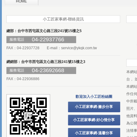
HOME
小工匠家事網-聯絡資訊
總部：台中市西屯區文心路三段241號15樓之5
04-22937766
服務電話
FAX：04-22937728 E-mail：
service@ykqk.com.tw
網銷部：台中市西屯區文心路三段241號15樓之3
04-23692668
服務電話
本網
FAX：04-22936886
台， 
本網
作任
歡迎加入小工匠粉絲團
中所
小工匠家事網-撇步分享
照片、
他資
小工匠家事網-好心情分享
為公
法情
小工匠家事網-溫馨分享