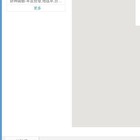
財神園藝-草皮批發,地毯草,台北草,彰化地毯草,彰化台北草
更多