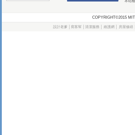
本站
COPYRIGHT©2015
設計老爹
│
窩客幫
│
清潔服務
│
維護網
│
房屋修繕