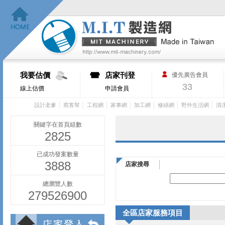
我要估價
店家刊登
優先廣告會員
33
線上估價
申請會員
│
│
│
│
│
│
│
設計老爹
窩客幫
工程網
家事網
加工網
修繕網
野外生活網
清
關鍵字在首頁組數
2825
已成功發案數量
3888
店家搜尋
總瀏覽人數
279526900
全區店家服務項目