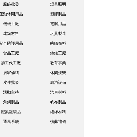
服飾批發
燈具照明
運動休閒用品
塑膠製品
機械工廠
電腦用品
建築材料
玩具製造
安全防護用品
紡織布料
食品工廠
鐘錶工廠
加工代工廠
教育事業
居家修繕
休閒娛樂
皮件批發
廚浴設備
活動主持
汽車材料
角鋼製品
帆布製品
鐵氟龍製品
絕緣材料
通風系統
殯葬禮儀