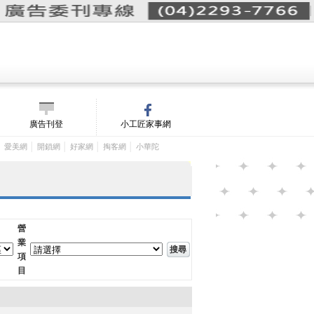
詢價單(
0
)
│
m/
廣告刊登
小工匠家事網
│
│
│
│
│
愛美網
開鎖網
好家網
掏客網
小華陀
營
業
項
目