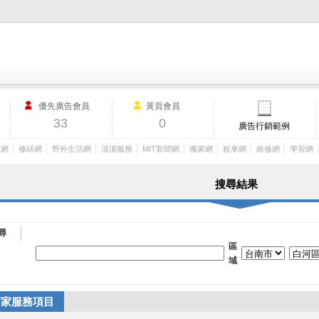
M.I.T製造業外貿網,MIT MACHINERY,http://www.mit-machinery.co
優先廣告會員
黃頁會員
33
0
廣告行銷範例
│
│
│
│
│
│
│
│
工網
修繕網
野外生活網
清潔服務
MIT新聞網
搬家網
租車網
維修網
學習網
搜尋結果
尋
區
域
店家服務項目