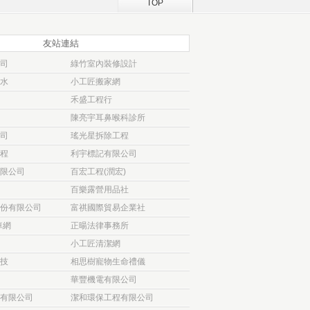
TOP
友站連結
司
綠竹室內裝修設計
水
小工匠搬家網
禾盛工程行
陳亮宇耳鼻喉科診所
司
瑤光星拆除工程
程
利宇標記有限公司
限公司
百宏工程(潤宏)
百樂露營用品社
份有限公司
富祺國際貿易企業社
車網
正暘法律事務所
小工匠清潔網
技
相思樹寵物生命禮儀
華豐機電有限公司
有限公司
潔和環保工程有限公司