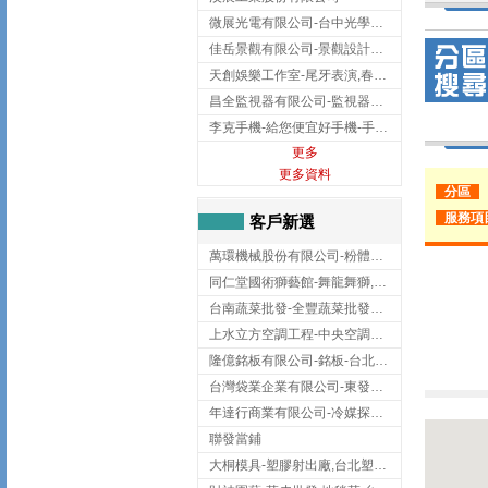
微展光電有限公司-台中光學鍍膜,optical filter taiwan,台灣光學鍍膜
佳岳景觀有限公司-景觀設計公司,台北景觀設計,台北景觀工程,中山區景觀設計
天創娛樂工作室-尾牙表演,春酒表演,板橋尾牙表演
昌全監視器有限公司-監視器安裝,高雄監視器安裝,鳳山區監視器安裝
李克手機-給您便宜好手機-手機收購,屏東手機收購
更多
更多資料
分區
服務項
客戶新選
萬環機械股份有限公司-粉體塗裝設備,輸送機,輸送機設備,台南輸送機
同仁堂國術獅藝館-舞龍舞獅,台中舞龍舞獅
台南蔬菜批發-全豐蔬菜批發專送/台南蔬菜箱宅配到府
上水立方空調工程-中央空調規劃,台北中央空調規劃
隆億銘板有限公司-銘板-台北銘板-板橋銘板
台灣袋業企業有限公司-東發企業社/台中太空袋/太空包
年達行商業有限公司-冷媒探漏儀,壓力錶組,真空泵浦,台北冷凍空調材料
聯發當鋪
大桐模具-塑膠射出廠,台北塑膠射出廠