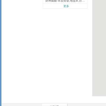
財神園藝-草皮批發,地毯草,台北草,彰化地毯草,彰化台北草
更多