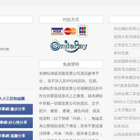
付款方式
煌吉鋼鋁有限公
萬興水寶貝桶裝
正專屋瓦工程行
om.tw
東和音樂
坂根國際有限公
免責聲明
國興電信網路工
本網站僅提供製造業公司資訊參考平
精技事務機器有
台， 並不涉入其中任何諮詢、交易。
MIT產業新聞網
本網站對各該製造業公司相關資訊亦不
元帥金屬工業股
作任何實質或形式上之審查。就本網站
入小工匠粉絲團
8895小工匠租
中所載一切製造業公司的資訊、文字、
家事網-撇步分享
上禾牙醫診所
照片、圖形 、產權、廣告內容、或其
佑威門控系統科
他資料（以下簡稱『內容』），無論其
事網-好心情分享
為公開張貼或私下傳送，若有不實或違
快客簡訊
法情事，均為『內容』提供者之責任，
山海線藝術造形
家事網-溫馨分享