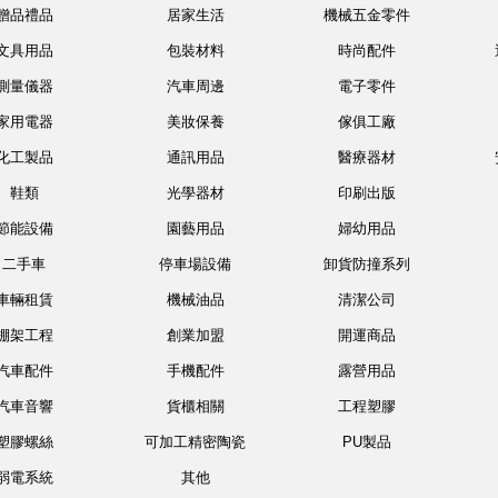
贈品禮品
居家生活
機械五金零件
文具用品
包裝材料
時尚配件
測量儀器
汽車周邊
電子零件
家用電器
美妝保養
傢俱工廠
化工製品
通訊用品
醫療器材
鞋類
光學器材
印刷出版
節能設備
園藝用品
婦幼用品
二手車
停車場設備
卸貨防撞系列
車輛租賃
機械油品
清潔公司
棚架工程
創業加盟
開運商品
汽車配件
手機配件
露營用品
汽車音響
貨櫃相關
工程塑膠
塑膠螺絲
可加工精密陶瓷
PU製品
弱電系統
其他