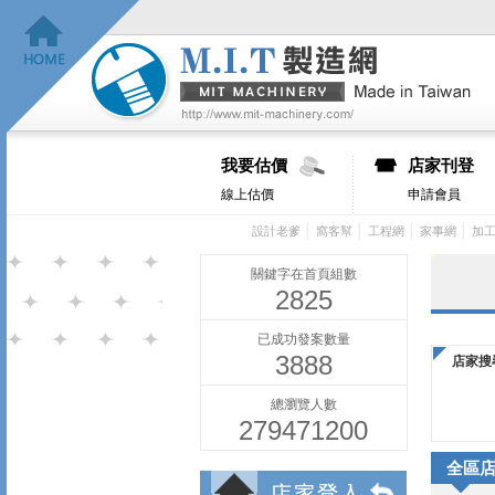
我要估價
店家刊登
線上估價
申請會員
│
│
│
│
設計老爹
窩客幫
工程網
家事網
加
關鍵字在首頁組數
2825
已成功發案數量
3888
店家搜
總瀏覽人數
279471200
全區