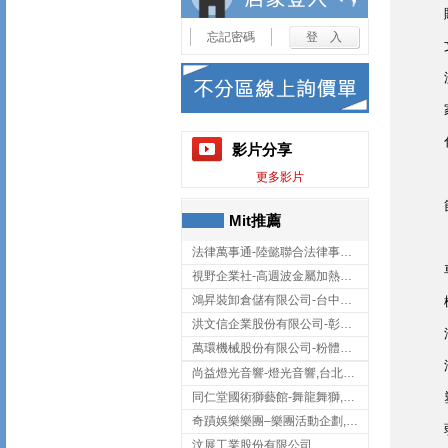
忘記密碼
影片分享
更多影片
Mit推薦
法律萬事通-陸懿聯合法律事務所
視野企業社-高週波金屬加熱設備,彰化高週波金屬加熱設備
鴻昇裝卸倉儲有限公司-台中貨櫃裝卸
洪文信企業股份有限公司-彰化鋅合金鑄造,彰化五金加工,彰化五金配件
萬環機械股份有限公司-粉體塗裝設備,輸送機,輸送機設備,台南輸送機
尚益燈光音響-燈光音響,台北燈光音響,台北燈光音響出租
同仁堂國術獅藝館-舞龍舞獅,台中舞龍舞獅
奇蹟娛樂樂團–樂團活動企劃,台中樂團表演,台中婚禮樂團
汶展工業股份有限公司