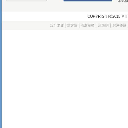
本站
COPYRIGHT©2015
設計老爹
│
窩客幫
│
清潔服務
│
維護網
│
房屋修繕