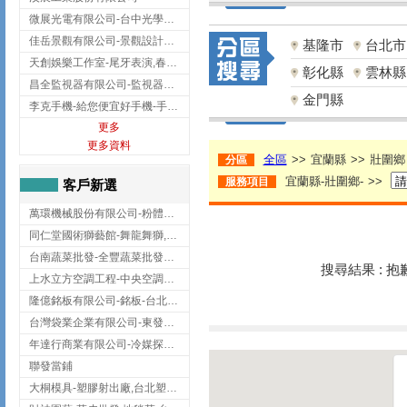
微展光電有限公司-台中光學鍍膜,optical filter taiwan,台灣光學鍍膜
佳岳景觀有限公司-景觀設計公司,台北景觀設計,台北景觀工程,中山區景觀設計
基隆市
台北市
天創娛樂工作室-尾牙表演,春酒表演,板橋尾牙表演
彰化縣
雲林縣
昌全監視器有限公司-監視器安裝,高雄監視器安裝,鳳山區監視器安裝
金門縣
李克手機-給您便宜好手機-手機收購,屏東手機收購
更多
更多資料
全區
>>
宜蘭縣
>>
壯圍鄉
分區
宜蘭縣-壯圍鄉-
>>
服務項目
客戶新選
萬環機械股份有限公司-粉體塗裝設備,輸送機,輸送機設備,台南輸送機
同仁堂國術獅藝館-舞龍舞獅,台中舞龍舞獅
台南蔬菜批發-全豐蔬菜批發專送/台南蔬菜箱宅配到府
搜尋結果 : 
上水立方空調工程-中央空調規劃,台北中央空調規劃
隆億銘板有限公司-銘板-台北銘板-板橋銘板
台灣袋業企業有限公司-東發企業社/台中太空袋/太空包
年達行商業有限公司-冷媒探漏儀,壓力錶組,真空泵浦,台北冷凍空調材料
聯發當鋪
大桐模具-塑膠射出廠,台北塑膠射出廠