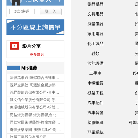
贈品禮品
忘記密碼
文具用品
測量儀器
家用電器
化工製品
影片分享
鞋類
更多影片
節能設備
Mit推薦
二手車
停
法律萬事通-陸懿聯合法律事務所
車輛租賃
視野企業社-高週波金屬加熱設備,彰化高週波金屬加熱設備
鴻昇裝卸倉儲有限公司-台中貨櫃裝卸
棚架工程
洪文信企業股份有限公司-彰化鋅合金鑄造,彰化五金加工,彰化五金配件
汽車配件
萬環機械股份有限公司-粉體塗裝設備,輸送機,輸送機設備,台南輸送機
汽車音響
尚益燈光音響-燈光音響,台北燈光音響,台北燈光音響出租
同仁堂國術獅藝館-舞龍舞獅,台中舞龍舞獅
塑膠螺絲
可加
奇蹟娛樂樂團–樂團活動企劃,台中樂團表演,台中婚禮樂團
弱電系統
汶展工業股份有限公司