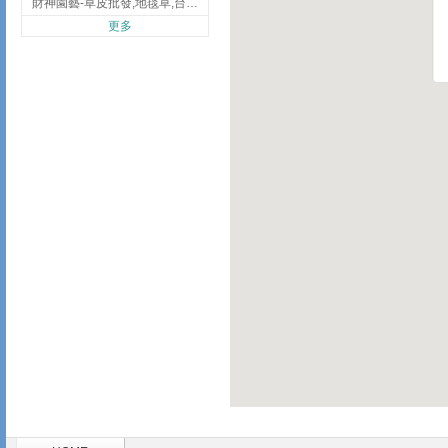
財神園藝-草皮批發,地毯草,台北草,彰化地毯草,彰化台北草
更多