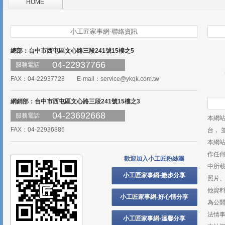
HOME
小工匠家事網-聯絡資訊
總部：台中市西屯區文心路三段241號15樓之5
04-22937766
服務電話
FAX：04-22937728 E-mail：
service@ykqk.com.tw
網銷部：台中市西屯區文心路三段241號15樓之3
04-23692668
服務電話
本網
FAX：04-22936886
台， 
本網
作任
歡迎加入小工匠粉絲團
中所
小工匠家事網-撇步分享
照片、
他資
小工匠家事網-好心情分享
為公
法情
小工匠家事網-溫馨分享