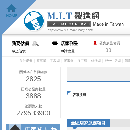
我要估價
店家刊登
優先廣告會員
33
線上估價
申請會員
│
│
│
│
│
│
│
設計老爹
窩客幫
工程網
家事網
加工網
修繕網
野外生活網
清
關鍵字在首頁組數
2825
已成功發案數量
3888
店家搜尋
總瀏覽人數
279533900
全區店家服務項目