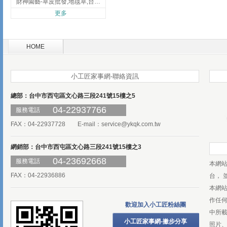
財神園藝-草皮批發,地毯草,台北草,彰化地毯草,彰化台北草
更多
HOME
小工匠家事網-聯絡資訊
總部：台中市西屯區文心路三段241號15樓之5
04-22937766
服務電話
FAX：04-22937728 E-mail：
service@ykqk.com.tw
網銷部：台中市西屯區文心路三段241號15樓之3
04-23692668
服務電話
本網
FAX：04-22936886
台， 
本網
作任
歡迎加入小工匠粉絲團
中所
小工匠家事網-撇步分享
照片、