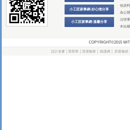
他資
小工匠家事網-好心情分享
為公
法情
小工匠家事網-溫馨分享
本站
COPYRIGHT©2015
設計老爹
│
窩客幫
│
清潔服務
│
維護網
│
房屋修繕