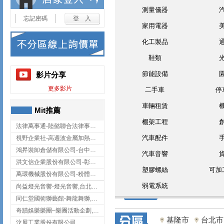
測量儀器
忘記密碼
家用電器
化工製品
鞋類
節能設備
影片分享
更多影片
二手車
停
車輛租賃
Mit推薦
棚架工程
法律萬事通-陸懿聯合法律事務所
汽車配件
視野企業社-高週波金屬加熱設備,彰化高週波金屬加熱設備
鴻昇裝卸倉儲有限公司-台中貨櫃裝卸
汽車音響
洪文信企業股份有限公司-彰化鋅合金鑄造,彰化五金加工,彰化五金配件
塑膠螺絲
可加
萬環機械股份有限公司-粉體塗裝設備,輸送機,輸送機設備,台南輸送機
弱電系統
尚益燈光音響-燈光音響,台北燈光音響,台北燈光音響出租
同仁堂國術獅藝館-舞龍舞獅,台中舞龍舞獅
奇蹟娛樂樂團–樂團活動企劃,台中樂團表演,台中婚禮樂團
基隆市
台北市
汶展工業股份有限公司