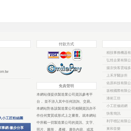
付款方式
精技事務機器有
弘甡企業有限公
揚京快客雲端多
om.tw
上禾牙醫診所
佑原科技有限公
免責聲明
坂根國際有限公
本網站僅提供製造業公司資訊參考平
漆術工坊
台， 並不涉入其中任何諮詢、交易。
小工匠修繕網
本網站對各該製造業公司相關資訊亦不
快客簡訊
作任何實質或形式上之審查。就本網站
入小工匠粉絲團
利宇標記有限公
中所載一切製造業公司的資訊、文字、
家事網-撇步分享
東和音樂
照片、圖形 、產權、廣告內容、或其