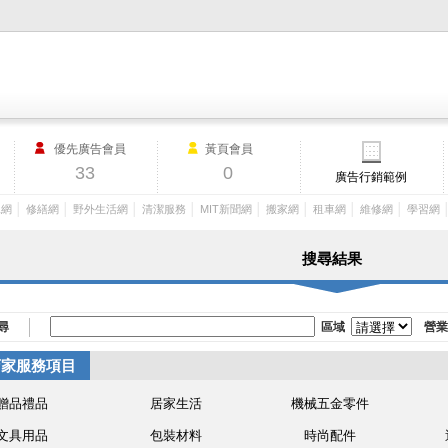
M.I.T製造業外貿網,MIT MACHINERY,http://www.mit-machinery.co
優先廣告會員
黃頁會員
33
0
廣告行銷範例
│
│
│
│
│
│
│
│
工網
修繕網
野外生活網
清潔服務
MIT新聞網
搬家網
租車網
維修網
學習網
搜尋結果
尋
區域
營業
店家服務項目
贈品禮品
居家生活
機械五金零件
文具用品
包裝材料
時尚配件