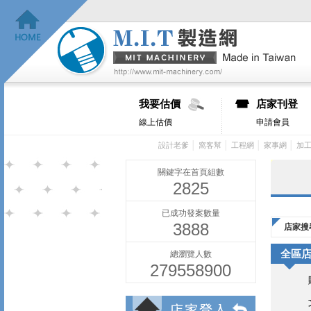
我要估價
店家刊登
線上估價
申請會員
│
│
│
│
設計老爹
窩客幫
工程網
家事網
加
關鍵字在首頁組數
2825
已成功發案數量
3888
店家搜
全區
總瀏覽人數
279558900