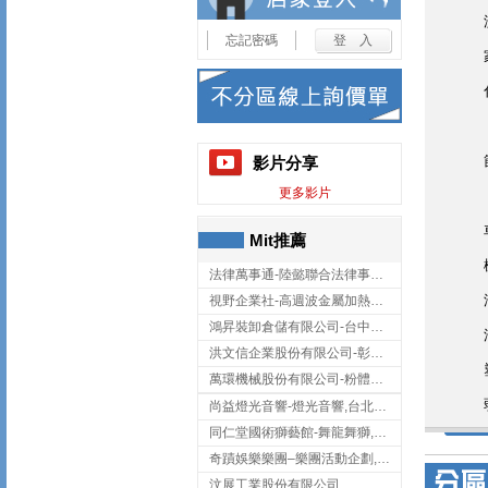
忘記密碼
影片分享
更多影片
Mit推薦
法律萬事通-陸懿聯合法律事務所
視野企業社-高週波金屬加熱設備,彰化高週波金屬加熱設備
鴻昇裝卸倉儲有限公司-台中貨櫃裝卸
洪文信企業股份有限公司-彰化鋅合金鑄造,彰化五金加工,彰化五金配件
萬環機械股份有限公司-粉體塗裝設備,輸送機,輸送機設備,台南輸送機
尚益燈光音響-燈光音響,台北燈光音響,台北燈光音響出租
同仁堂國術獅藝館-舞龍舞獅,台中舞龍舞獅
奇蹟娛樂樂團–樂團活動企劃,台中樂團表演,台中婚禮樂團
汶展工業股份有限公司