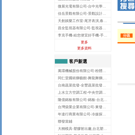
微展光電有限公司-台中光學鍍膜,optical filter taiwan,台灣光學鍍膜
佳岳景觀有限公司-景觀設計公司,台北景觀設計,台北景觀工程,中山區景觀設計
天創娛樂工作室-尾牙表演,春酒表演,板橋尾牙表演
昌全監視器有限公司-監視器安裝,高雄監視器安裝,鳳山區監視器安裝
李克手機-給您便宜好手機-手機收購,屏東手機收購
分區
更多
更多資料
客戶新選
萬環機械股份有限公司-粉體塗裝設備,輸送機,輸送機設備,台南輸送機
同仁堂國術獅藝館-舞龍舞獅,台中舞龍舞獅
台南蔬菜批發-全豐蔬菜批發專送/台南蔬菜箱宅配到府
上水立方空調工程-中央空調規劃,台北中央空調規劃
隆億銘板有限公司-銘板-台北銘板-板橋銘板
台灣袋業企業有限公司-東發企業社/台中太空袋/太空包
年達行商業有限公司-冷媒探漏儀,壓力錶組,真空泵浦,台北冷凍空調材料
聯發當鋪
大桐模具-塑膠射出廠,台北塑膠射出廠