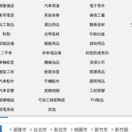
測量儀器
汽車周邊
電子零件
家用電器
美妝保養
傢俱工廠
化工製品
通訊用品
醫療器材
鞋類
光學器材
印刷出版
節能設備
園藝用品
婦幼用品
二手車
停車場設備
卸貨防撞系列
車輛租賃
機械油品
清潔公司
棚架工程
創業加盟
開運商品
汽車配件
手機配件
露營用品
汽車音響
貨櫃相關
工程塑膠
塑膠螺絲
可加工精密陶瓷
PU製品
弱電系統
其他
基隆市
台北市
新北市
桃園市
新竹市
新竹縣