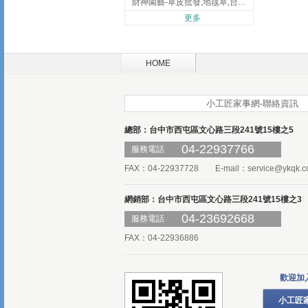
財神園藝-草皮批發,地毯草,台北草,彰化地毯草,彰化台北草
更多
HOME
小工匠家事網-聯絡資訊
總部：台中市西屯區文心路三段241號15樓之5
04-22937766
服務電話
FAX：04-22937728 E-mail：
service@ykqk.c
網銷部：台中市西屯區文心路三段241號15樓之3
04-23692668
服務電話
FAX：04-22936886
歡迎加
小工匠