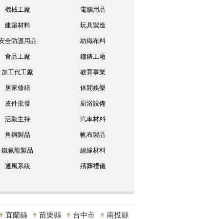
機械工廠
電腦用品
建築材料
玩具製造
安全防護用品
紡織布料
食品工廠
鐘錶工廠
加工代工廠
教育事業
居家修繕
休閒娛樂
皮件批發
廚浴設備
活動主持
汽車材料
角鋼製品
帆布製品
鐵氟龍製品
絕緣材料
通風系統
殯葬禮儀
宜蘭縣
苗栗縣
台中市
南投縣