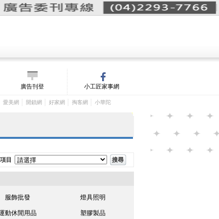
詢價單(
0
)
│
m/
廣告刊登
小工匠家事網
│
│
│
│
│
愛美網
開鎖網
好家網
掏客網
小華陀
項目
服飾批發
燈具照明
運動休閒用品
塑膠製品