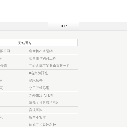
TOP
友站連結
限公司
嘉新帆布遮陽網
司
國興電信網路工程
媒體
元帥金屬工業股份有限公司
#名家翻譯社
司
簡訊廣告
司
小工匠維修網
野外生活入口網
陳亮宇耳鼻喉科診所
寶強國際
司
新喬小客車
佑威門控系統科技