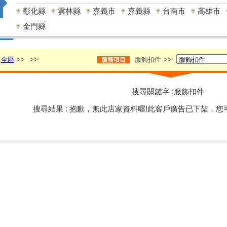
彰化縣
雲林縣
嘉義市
嘉義縣
台南市
高雄市
金門縣
全區
>>
>>
服飾扣件
>>
服務項目
搜尋關鍵字 :服飾扣件
搜尋結果 : 抱歉，無此店家資料喔!此客戶廣告已下架，您