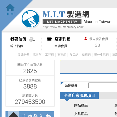
我要估價
店家刊登
優先廣告會員
33
線上估價
申請會員
│
│
│
│
│
│
│
設計老爹
窩客幫
工程網
家事網
加工網
修繕網
野外生活網
清
關鍵字在首頁組數
2825
已成功發案數量
3888
店家搜尋
全區店家服務項目
總瀏覽人數
279453500
贈品禮品
文具用品