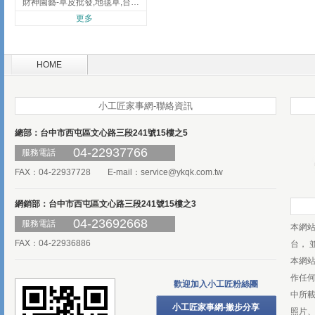
財神園藝-草皮批發,地毯草,台北草,彰化地毯草,彰化台北草
更多
HOME
小工匠家事網-聯絡資訊
總部：台中市西屯區文心路三段241號15樓之5
04-22937766
服務電話
FAX：04-22937728 E-mail：
service@ykqk.com.tw
網銷部：台中市西屯區文心路三段241號15樓之3
04-23692668
服務電話
本網
FAX：04-22936886
台， 
本網
作任
歡迎加入小工匠粉絲團
中所
小工匠家事網-撇步分享
照片、