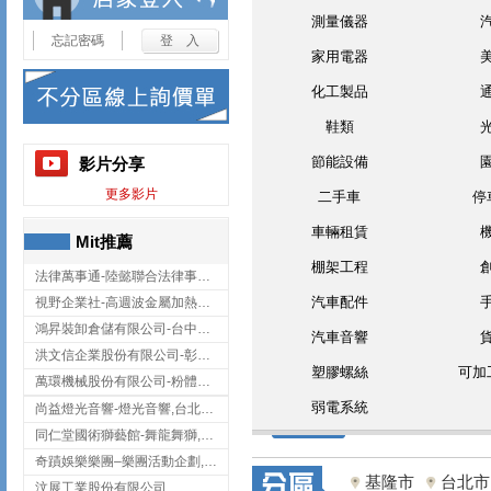
測量儀器
忘記密碼
家用電器
化工製品
鞋類
節能設備
影片分享
更多影片
二手車
停
車輛租賃
Mit推薦
棚架工程
法律萬事通-陸懿聯合法律事務所
汽車配件
視野企業社-高週波金屬加熱設備,彰化高週波金屬加熱設備
鴻昇裝卸倉儲有限公司-台中貨櫃裝卸
汽車音響
洪文信企業股份有限公司-彰化鋅合金鑄造,彰化五金加工,彰化五金配件
塑膠螺絲
可加
萬環機械股份有限公司-粉體塗裝設備,輸送機,輸送機設備,台南輸送機
弱電系統
尚益燈光音響-燈光音響,台北燈光音響,台北燈光音響出租
同仁堂國術獅藝館-舞龍舞獅,台中舞龍舞獅
奇蹟娛樂樂團–樂團活動企劃,台中樂團表演,台中婚禮樂團
基隆市
台北市
汶展工業股份有限公司