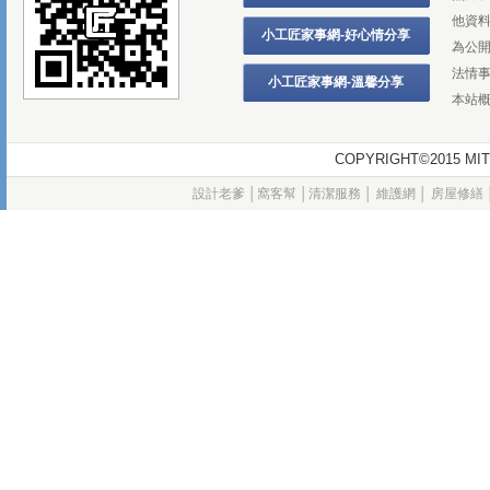
他資
小工匠家事網-好心情分享
為公
法情
小工匠家事網-溫馨分享
本站
COPYRIGHT©2015
設計老爹
│
窩客幫
│
清潔服務
│
維護網
│
房屋修繕