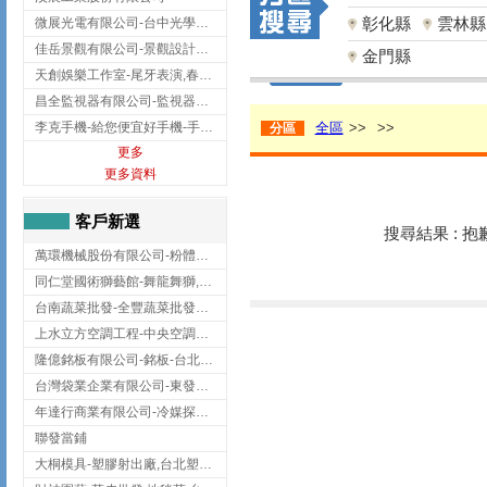
彰化縣
雲林縣
微展光電有限公司-台中光學鍍膜,optical filter taiwan,台灣光學鍍膜
佳岳景觀有限公司-景觀設計公司,台北景觀設計,台北景觀工程,中山區景觀設計
金門縣
天創娛樂工作室-尾牙表演,春酒表演,板橋尾牙表演
昌全監視器有限公司-監視器安裝,高雄監視器安裝,鳳山區監視器安裝
李克手機-給您便宜好手機-手機收購,屏東手機收購
全區
>>
>>
分區
更多
更多資料
客戶新選
搜尋結果 : 
萬環機械股份有限公司-粉體塗裝設備,輸送機,輸送機設備,台南輸送機
同仁堂國術獅藝館-舞龍舞獅,台中舞龍舞獅
台南蔬菜批發-全豐蔬菜批發專送/台南蔬菜箱宅配到府
上水立方空調工程-中央空調規劃,台北中央空調規劃
隆億銘板有限公司-銘板-台北銘板-板橋銘板
台灣袋業企業有限公司-東發企業社/台中太空袋/太空包
年達行商業有限公司-冷媒探漏儀,壓力錶組,真空泵浦,台北冷凍空調材料
聯發當鋪
大桐模具-塑膠射出廠,台北塑膠射出廠