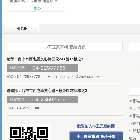
財神園藝-草皮批發,地毯草,台北草,彰化地毯草,彰化台北草
更多
HOME
小工匠家事網-聯絡資訊
總部：台中市西屯區文心路三段241號15樓之5
04-22937766
服務電話
FAX：04-22937728 E-mail：
service@ykqk.com.tw
網銷部：台中市西屯區文心路三段241號15樓之3
04-23692668
服務電話
本網
FAX：04-22936886
台， 
本網
作任
歡迎加入小工匠粉絲團
中所
小工匠家事網-撇步分享
照片、