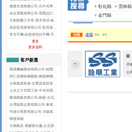
彰化縣
雲林縣
微展光電有限公司-台中光學鍍膜,optical filter taiwan,台灣光學鍍膜
佳岳景觀有限公司-景觀設計公司,台北景觀設計,台北景觀工程,中山區景觀設計
金門縣
天創娛樂工作室-尾牙表演,春酒表演,板橋尾牙表演
昌全監視器有限公司-監視器安裝,高雄監視器安裝,鳳山區監視器安裝
李克手機-給您便宜好手機-手機收購,屏東手機收購
全區
>>
>>
分區
更多
更多資料
客戶新選
手
萬環機械股份有限公司-粉體塗裝設備,輸送機,輸送機設備,台南輸送機
公
同仁堂國術獅藝館-舞龍舞獅,台中舞龍舞獅
台南蔬菜批發-全豐蔬菜批發專送/台南蔬菜箱宅配到府
上水立方空調工程-中央空調規劃,台北中央空調規劃
隆億銘板有限公司-銘板-台北銘板-板橋銘板
台灣袋業企業有限公司-東發企業社/台中太空袋/太空包
年達行商業有限公司-冷媒探漏儀,壓力錶組,真空泵浦,台北冷凍空調材料
聯發當鋪
大桐模具-塑膠射出廠,台北塑膠射出廠