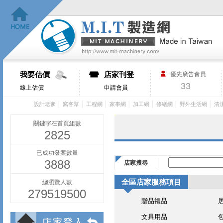
我要估價
店家刊登
優先廣告會員
33
線上估價
申請會員
│
│
│
│
│
│
│
設計老爹
窩客幫
工程網
家事網
加工網
修繕網
野外生活網
清
關鍵字在首頁組數
2825
已成功發案數量
3888
店家搜尋
全區店家服務項目
總瀏覽人數
279519500
贈品禮品
文具用品