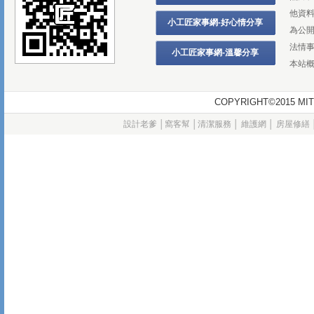
他資
小工匠家事網-好心情分享
為公
法情
小工匠家事網-溫馨分享
本站
COPYRIGHT©2015
設計老爹
│
窩客幫
│
清潔服務
│
維護網
│
房屋修繕