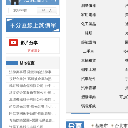
測量儀器
忘記密碼
家用電器
化工製品
鞋類
節能設備
影片分享
更多影片
二手車
停
車輛租賃
Mit推薦
棚架工程
法律萬事通-陸懿聯合法律事務所
汽車配件
視野企業社-高週波金屬加熱設備,彰化高週波金屬加熱設備
鴻昇裝卸倉儲有限公司-台中貨櫃裝卸
汽車音響
洪文信企業股份有限公司-彰化鋅合金鑄造,彰化五金加工,彰化五金配件
塑膠螺絲
可加
萬環機械股份有限公司-粉體塗裝設備,輸送機,輸送機設備,台南輸送機
弱電系統
尚益燈光音響-燈光音響,台北燈光音響,台北燈光音響出租
同仁堂國術獅藝館-舞龍舞獅,台中舞龍舞獅
奇蹟娛樂樂團–樂團活動企劃,台中樂團表演,台中婚禮樂團
基隆市
台北市
汶展工業股份有限公司