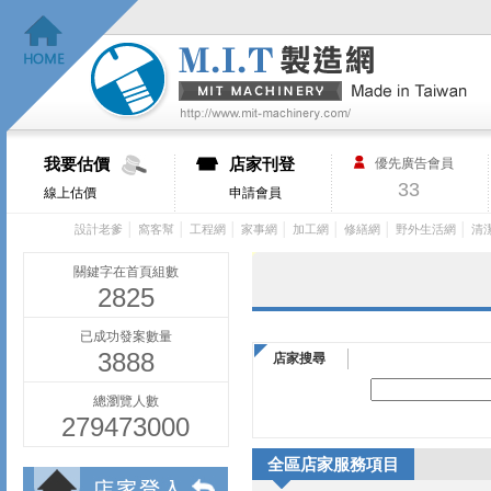
我要估價
店家刊登
優先廣告會員
33
線上估價
申請會員
│
│
│
│
│
│
│
設計老爹
窩客幫
工程網
家事網
加工網
修繕網
野外生活網
清
關鍵字在首頁組數
2825
已成功發案數量
3888
店家搜尋
總瀏覽人數
279473000
全區店家服務項目