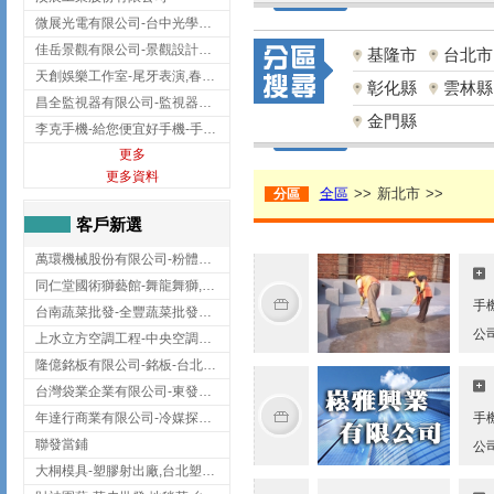
微展光電有限公司-台中光學鍍膜,optical filter taiwan,台灣光學鍍膜
佳岳景觀有限公司-景觀設計公司,台北景觀設計,台北景觀工程,中山區景觀設計
基隆市
台北市
天創娛樂工作室-尾牙表演,春酒表演,板橋尾牙表演
彰化縣
雲林縣
昌全監視器有限公司-監視器安裝,高雄監視器安裝,鳳山區監視器安裝
金門縣
李克手機-給您便宜好手機-手機收購,屏東手機收購
更多
更多資料
全區
>>
新北市
>>
分區
客戶新選
萬環機械股份有限公司-粉體塗裝設備,輸送機,輸送機設備,台南輸送機
同仁堂國術獅藝館-舞龍舞獅,台中舞龍舞獅
手
台南蔬菜批發-全豐蔬菜批發專送/台南蔬菜箱宅配到府
公
上水立方空調工程-中央空調規劃,台北中央空調規劃
隆億銘板有限公司-銘板-台北銘板-板橋銘板
台灣袋業企業有限公司-東發企業社/台中太空袋/太空包
年達行商業有限公司-冷媒探漏儀,壓力錶組,真空泵浦,台北冷凍空調材料
手
聯發當鋪
公
大桐模具-塑膠射出廠,台北塑膠射出廠