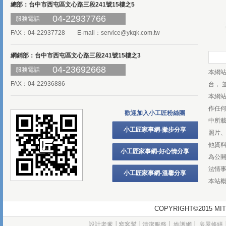
總部：台中市西屯區文心路三段241號15樓之5
04-22937766
服務電話
FAX：04-22937728 E-mail：
service@ykqk.com.tw
網銷部：台中市西屯區文心路三段241號15樓之3
04-23692668
服務電話
本網
FAX：04-22936886
台， 
本網
作任
歡迎加入小工匠粉絲團
中所
小工匠家事網-撇步分享
照片、
他資
小工匠家事網-好心情分享
為公
法情
小工匠家事網-溫馨分享
本站
COPYRIGHT©2015
設計老爹
│
窩客幫
│
清潔服務
│
維護網
│
房屋修繕