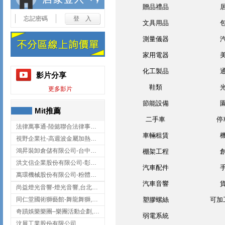
贈品禮品
忘記密碼
文具用品
測量儀器
家用電器
化工製品
影片分享
鞋類
更多影片
節能設備
Mit推薦
二手車
停
法律萬事通-陸懿聯合法律事務所
車輛租賃
視野企業社-高週波金屬加熱設備,彰化高週波金屬加熱設備
鴻昇裝卸倉儲有限公司-台中貨櫃裝卸
棚架工程
洪文信企業股份有限公司-彰化鋅合金鑄造,彰化五金加工,彰化五金配件
汽車配件
萬環機械股份有限公司-粉體塗裝設備,輸送機,輸送機設備,台南輸送機
汽車音響
尚益燈光音響-燈光音響,台北燈光音響,台北燈光音響出租
同仁堂國術獅藝館-舞龍舞獅,台中舞龍舞獅
塑膠螺絲
可加
奇蹟娛樂樂團–樂團活動企劃,台中樂團表演,台中婚禮樂團
弱電系統
汶展工業股份有限公司