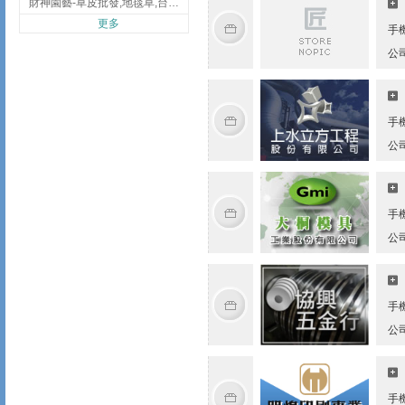
財神園藝-草皮批發,地毯草,台北草,彰化地毯草,彰化台北草
更多
手
公
手
公
手
公
手
公
手