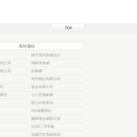
TOP
友站連結
綠竹室內裝修設計
控公司
掏客美食網
限公司
好家網
利宇標記有限公司
司
達岳有限公司
業社
小工匠搬家網
堅立石材美容
#名家翻譯社
國興電信網路工程
5139二手市集
佑威門控系統科技