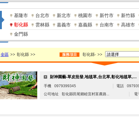
基隆市
台北市
新北市
桃園市
新竹市
新竹縣
彰化縣
雲林縣
嘉義市
嘉義縣
台南市
高雄市
金門縣
全區
>>
彰化縣
>>
彰化縣-
>>
服務項目
財神園藝-草皮批發,地毯草,台北草,彰化地毯草,彰化台北草
手機
0979399345
電話
09793
公司地址
彰化縣田尾鄉睦宜村富農路...
電