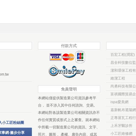
付款方式
百宏工程(潤宏)
昌全科技數位監
潔和環保工程有
om.tw
維潔工程
尚勇科技有限公
免責聲明
富祺國際貿易企
本網站僅提供製造業公司資訊參考平
ispa愛美網
台， 並不涉入其中任何諮詢、交易。
嘉新帆布遮陽網
本網站對各該製造業公司相關資訊亦不
正專屋瓦工程行
作任何實質或形式上之審查。就本網站
入小工匠粉絲團
上禾牙醫診所
中所載一切製造業公司的資訊、文字、
家事網-撇步分享
小工匠維修網
照片、圖形 、產權、廣告內容、或其