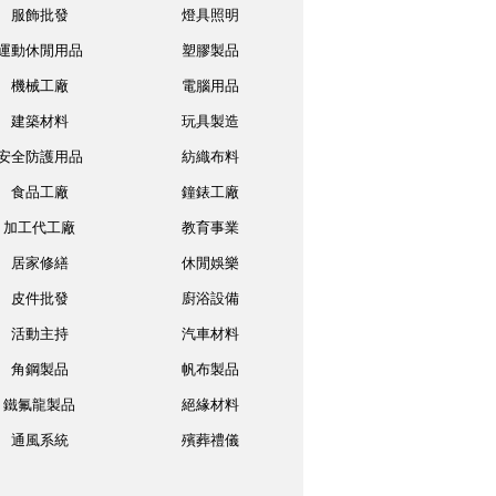
服飾批發
燈具照明
運動休閒用品
塑膠製品
機械工廠
電腦用品
建築材料
玩具製造
安全防護用品
紡織布料
食品工廠
鐘錶工廠
加工代工廠
教育事業
居家修繕
休閒娛樂
皮件批發
廚浴設備
活動主持
汽車材料
角鋼製品
帆布製品
鐵氟龍製品
絕緣材料
通風系統
殯葬禮儀