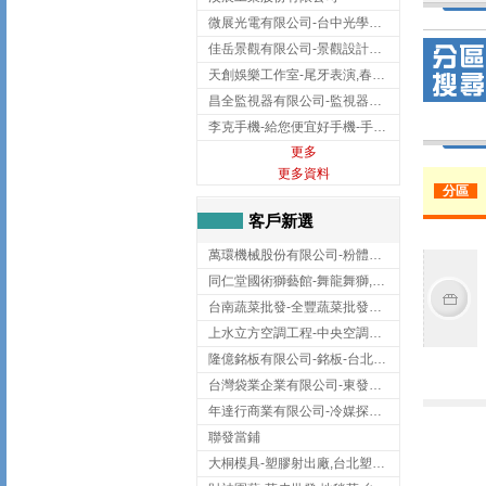
微展光電有限公司-台中光學鍍膜,optical filter taiwan,台灣光學鍍膜
佳岳景觀有限公司-景觀設計公司,台北景觀設計,台北景觀工程,中山區景觀設計
天創娛樂工作室-尾牙表演,春酒表演,板橋尾牙表演
昌全監視器有限公司-監視器安裝,高雄監視器安裝,鳳山區監視器安裝
李克手機-給您便宜好手機-手機收購,屏東手機收購
更多
更多資料
分區
客戶新選
萬環機械股份有限公司-粉體塗裝設備,輸送機,輸送機設備,台南輸送機
同仁堂國術獅藝館-舞龍舞獅,台中舞龍舞獅
台南蔬菜批發-全豐蔬菜批發專送/台南蔬菜箱宅配到府
上水立方空調工程-中央空調規劃,台北中央空調規劃
隆億銘板有限公司-銘板-台北銘板-板橋銘板
台灣袋業企業有限公司-東發企業社/台中太空袋/太空包
年達行商業有限公司-冷媒探漏儀,壓力錶組,真空泵浦,台北冷凍空調材料
聯發當鋪
大桐模具-塑膠射出廠,台北塑膠射出廠