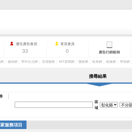
M.I.T製造業外貿網,MIT MACHINERY,http://www.mit-machinery.co
優先廣告會員
黃頁會員
33
0
廣告行銷範例
│
│
│
│
│
│
│
│
工網
修繕網
野外生活網
清潔服務
MIT新聞網
搬家網
租車網
維修網
學習網
搜尋結果
尋
區
域
店家服務項目