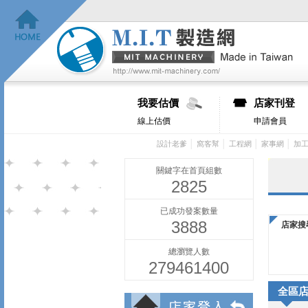
我要估價
店家刊登
線上估價
申請會員
│
│
│
│
設計老爹
窩客幫
工程網
家事網
加
關鍵字在首頁組數
2825
已成功發案數量
3888
店家搜
總瀏覽人數
279461400
全區