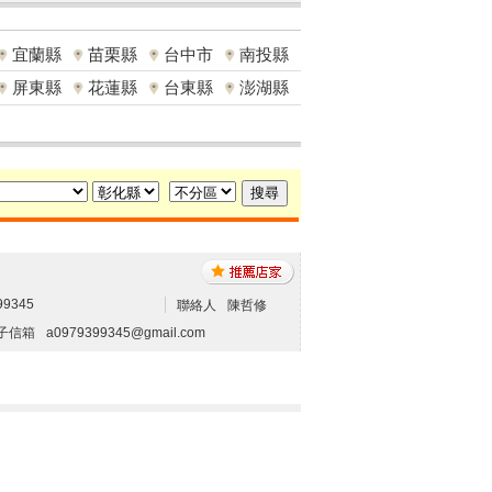
宜蘭縣
苗栗縣
台中市
南投縣
屏東縣
花蓮縣
台東縣
澎湖縣
99345
聯絡人
陳哲修
子信箱
a0979399345@gmail.com