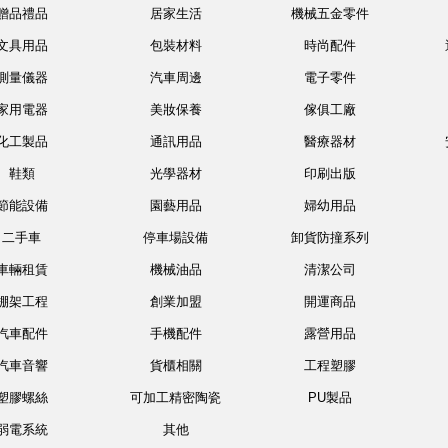
贈品禮品
居家生活
機械五金零件
文具用品
包裝材料
時尚配件
測量儀器
汽車周邊
電子零件
家用電器
美妝保養
傢俱工廠
化工製品
通訊用品
醫療器材
鞋類
光學器材
印刷出版
節能設備
園藝用品
婦幼用品
二手車
停車場設備
卸貨防撞系列
車輛租賃
機械油品
清潔公司
棚架工程
創業加盟
開運商品
汽車配件
手機配件
露營用品
汽車音響
貨櫃相關
工程塑膠
塑膠螺絲
可加工精密陶瓷
PU製品
弱電系統
其他