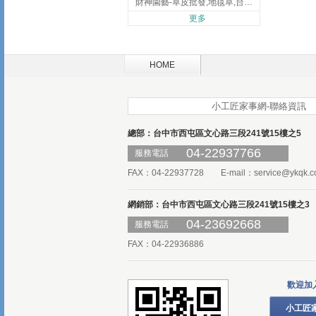
財神園藝-草皮批發,地毯草,台北草,彰化地毯草,彰化台北草
更多
HOME
小工匠家事網-聯絡資訊
總部：台中市西屯區文心路三段241號15樓之5
04-22937766
服務電話
FAX：04-22937728 E-mail：
service@ykqk.c
網銷部：台中市西屯區文心路三段241號15樓之3
04-23692668
服務電話
FAX：04-22936886
歡迎加
小工匠