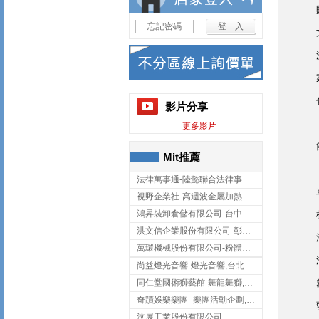
忘記密碼
影片分享
更多影片
Mit推薦
法律萬事通-陸懿聯合法律事務所
視野企業社-高週波金屬加熱設備,彰化高週波金屬加熱設備
鴻昇裝卸倉儲有限公司-台中貨櫃裝卸
洪文信企業股份有限公司-彰化鋅合金鑄造,彰化五金加工,彰化五金配件
萬環機械股份有限公司-粉體塗裝設備,輸送機,輸送機設備,台南輸送機
尚益燈光音響-燈光音響,台北燈光音響,台北燈光音響出租
同仁堂國術獅藝館-舞龍舞獅,台中舞龍舞獅
奇蹟娛樂樂團–樂團活動企劃,台中樂團表演,台中婚禮樂團
汶展工業股份有限公司