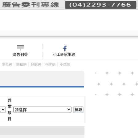
詢價單(
0
)
│
m/
廣告刊登
小工匠家事網
│
│
│
│
│
愛美網
開鎖網
好家網
掏客網
小華陀
營
業
項
目