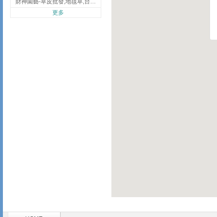
財神園藝-草皮批發,地毯草,台北草,彰化地毯草,彰化台北草
更多