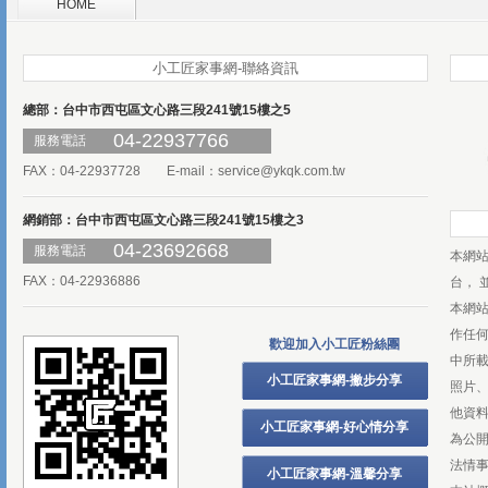
HOME
小工匠家事網-聯絡資訊
總部：台中市西屯區文心路三段241號15樓之5
04-22937766
服務電話
FAX：04-22937728 E-mail：
service@ykqk.com.tw
網銷部：台中市西屯區文心路三段241號15樓之3
04-23692668
服務電話
本網
FAX：04-22936886
台， 
本網
作任
歡迎加入小工匠粉絲團
中所
小工匠家事網-撇步分享
照片、
他資
小工匠家事網-好心情分享
為公
法情
小工匠家事網-溫馨分享