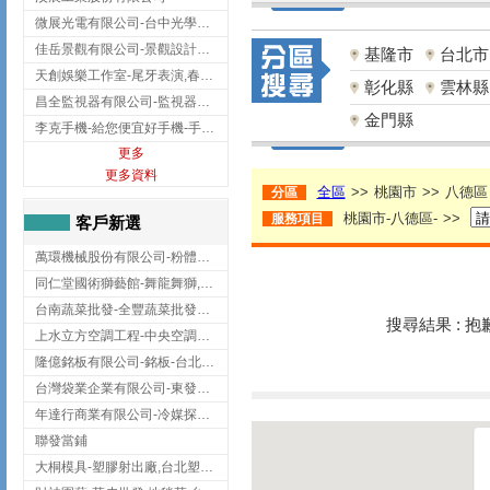
微展光電有限公司-台中光學鍍膜,optical filter taiwan,台灣光學鍍膜
佳岳景觀有限公司-景觀設計公司,台北景觀設計,台北景觀工程,中山區景觀設計
基隆市
台北市
天創娛樂工作室-尾牙表演,春酒表演,板橋尾牙表演
彰化縣
雲林縣
昌全監視器有限公司-監視器安裝,高雄監視器安裝,鳳山區監視器安裝
金門縣
李克手機-給您便宜好手機-手機收購,屏東手機收購
更多
更多資料
全區
>>
桃園市
>>
八德區
分區
桃園市-八德區-
>>
服務項目
客戶新選
萬環機械股份有限公司-粉體塗裝設備,輸送機,輸送機設備,台南輸送機
同仁堂國術獅藝館-舞龍舞獅,台中舞龍舞獅
台南蔬菜批發-全豐蔬菜批發專送/台南蔬菜箱宅配到府
搜尋結果 : 
上水立方空調工程-中央空調規劃,台北中央空調規劃
隆億銘板有限公司-銘板-台北銘板-板橋銘板
台灣袋業企業有限公司-東發企業社/台中太空袋/太空包
年達行商業有限公司-冷媒探漏儀,壓力錶組,真空泵浦,台北冷凍空調材料
聯發當鋪
大桐模具-塑膠射出廠,台北塑膠射出廠