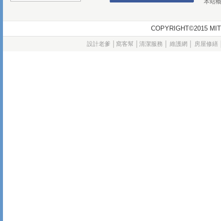
本站
COPYRIGHT©2015
設計老爹
│
窩客幫
│
清潔服務
│
維護網
│
房屋修繕