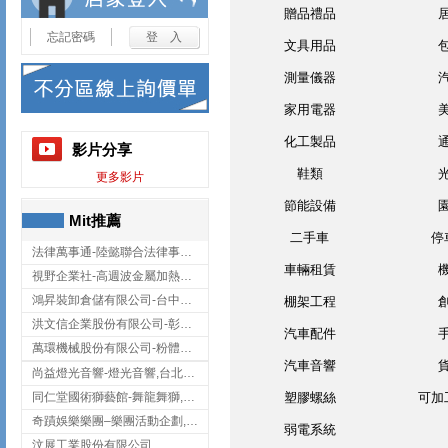
贈品禮品
忘記密碼
文具用品
測量儀器
家用電器
化工製品
影片分享
鞋類
更多影片
節能設備
Mit推薦
二手車
停
法律萬事通-陸懿聯合法律事務所
車輛租賃
視野企業社-高週波金屬加熱設備,彰化高週波金屬加熱設備
鴻昇裝卸倉儲有限公司-台中貨櫃裝卸
棚架工程
洪文信企業股份有限公司-彰化鋅合金鑄造,彰化五金加工,彰化五金配件
汽車配件
萬環機械股份有限公司-粉體塗裝設備,輸送機,輸送機設備,台南輸送機
汽車音響
尚益燈光音響-燈光音響,台北燈光音響,台北燈光音響出租
同仁堂國術獅藝館-舞龍舞獅,台中舞龍舞獅
塑膠螺絲
可加
奇蹟娛樂樂團–樂團活動企劃,台中樂團表演,台中婚禮樂團
弱電系統
汶展工業股份有限公司