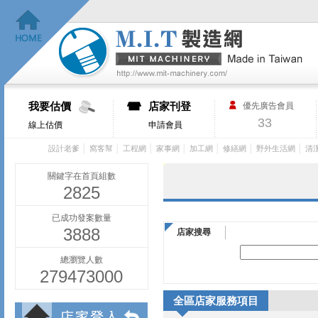
我要估價
店家刊登
優先廣告會員
33
線上估價
申請會員
│
│
│
│
│
│
│
設計老爹
窩客幫
工程網
家事網
加工網
修繕網
野外生活網
清
關鍵字在首頁組數
2825
已成功發案數量
3888
店家搜尋
總瀏覽人數
279473000
全區店家服務項目