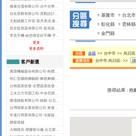
微展光電有限公司-台中光學鍍膜,optical filter taiwan,台灣光學鍍膜
佳岳景觀有限公司-景觀設計公司,台北景觀設計,台北景觀工程,中山區景觀設計
基隆市
台北市
天創娛樂工作室-尾牙表演,春酒表演,板橋尾牙表演
彰化縣
雲林縣
昌全監視器有限公司-監視器安裝,高雄監視器安裝,鳳山區監視器安裝
金門縣
李克手機-給您便宜好手機-手機收購,屏東手機收購
更多
更多資料
全區
>>
台中市
>>
烏日區
分區
台中市-烏日區-
>>
服務項目
客戶新選
萬環機械股份有限公司-粉體塗裝設備,輸送機,輸送機設備,台南輸送機
同仁堂國術獅藝館-舞龍舞獅,台中舞龍舞獅
台南蔬菜批發-全豐蔬菜批發專送/台南蔬菜箱宅配到府
搜尋結果 : 
上水立方空調工程-中央空調規劃,台北中央空調規劃
隆億銘板有限公司-銘板-台北銘板-板橋銘板
台灣袋業企業有限公司-東發企業社/台中太空袋/太空包
年達行商業有限公司-冷媒探漏儀,壓力錶組,真空泵浦,台北冷凍空調材料
聯發當鋪
大桐模具-塑膠射出廠,台北塑膠射出廠