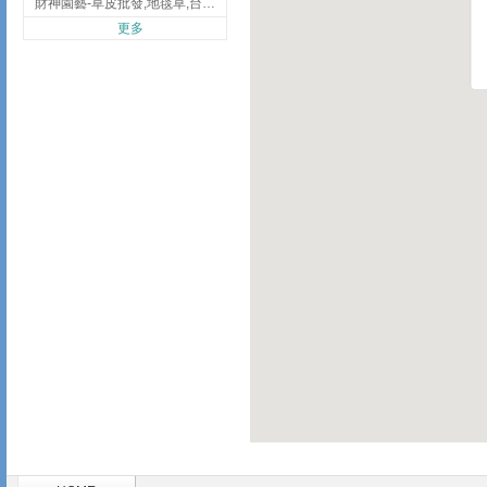
財神園藝-草皮批發,地毯草,台北草,彰化地毯草,彰化台北草
更多