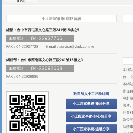
HOME
小工匠家事網-聯絡資訊
總部：台中市西屯區文心路三段241號15樓之5
04-22937766
服務電話
FAX：04-22937728 E-mail：
service@ykqk.com.tw
網銷部：台中市西屯區文心路三段241號15樓之3
04-23692668
服務電話
本網
FAX：04-22936886
台， 
本網
作任
歡迎加入小工匠粉絲團
中所
小工匠家事網-撇步分享
照片、
他資
小工匠家事網-好心情分享
為公
法情
小工匠家事網-溫馨分享