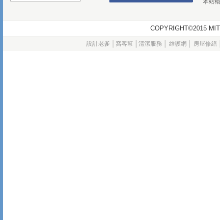
本站
COPYRIGHT©2015
設計老爹
│
窩客幫
│
清潔服務
│
維護網
│
房屋修繕