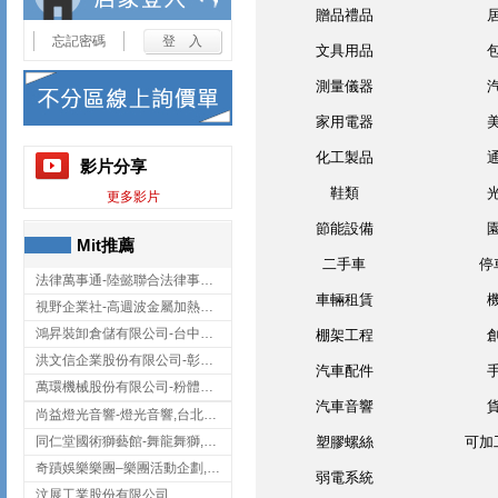
贈品禮品
忘記密碼
文具用品
測量儀器
家用電器
化工製品
影片分享
鞋類
更多影片
節能設備
Mit推薦
二手車
停
法律萬事通-陸懿聯合法律事務所
車輛租賃
視野企業社-高週波金屬加熱設備,彰化高週波金屬加熱設備
鴻昇裝卸倉儲有限公司-台中貨櫃裝卸
棚架工程
洪文信企業股份有限公司-彰化鋅合金鑄造,彰化五金加工,彰化五金配件
汽車配件
萬環機械股份有限公司-粉體塗裝設備,輸送機,輸送機設備,台南輸送機
汽車音響
尚益燈光音響-燈光音響,台北燈光音響,台北燈光音響出租
同仁堂國術獅藝館-舞龍舞獅,台中舞龍舞獅
塑膠螺絲
可加
奇蹟娛樂樂團–樂團活動企劃,台中樂團表演,台中婚禮樂團
弱電系統
汶展工業股份有限公司