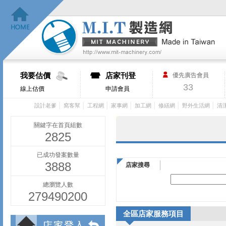
我要估價
店家刊登
優先廣告會員
33
線上估價
申請會員
│
│
│
│
│
│
│
設計老爹
窩客幫
工程網
家事網
加工網
修繕網
野外生活網
清
關鍵字在首頁組數
2825
已成功發案數量
3888
店家搜尋
總瀏覽人數
279490200
全區店家服務項目