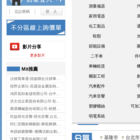
測量儀器
忘記密碼
家用電器
化工製品
鞋類
節能設備
影片分享
更多影片
二手車
停
車輛租賃
Mit推薦
棚架工程
法律萬事通-陸懿聯合法律事務所
汽車配件
視野企業社-高週波金屬加熱設備,彰化高週波金屬加熱設備
鴻昇裝卸倉儲有限公司-台中貨櫃裝卸
汽車音響
洪文信企業股份有限公司-彰化鋅合金鑄造,彰化五金加工,彰化五金配件
塑膠螺絲
可加
萬環機械股份有限公司-粉體塗裝設備,輸送機,輸送機設備,台南輸送機
弱電系統
尚益燈光音響-燈光音響,台北燈光音響,台北燈光音響出租
同仁堂國術獅藝館-舞龍舞獅,台中舞龍舞獅
奇蹟娛樂樂團–樂團活動企劃,台中樂團表演,台中婚禮樂團
基隆市
台北市
汶展工業股份有限公司