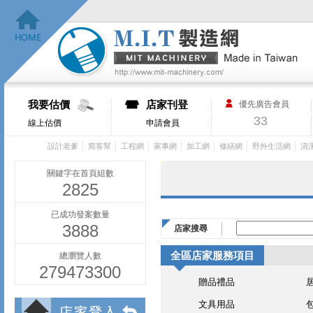
我要估價
店家刊登
優先廣告會員
33
線上估價
申請會員
│
│
│
│
│
│
│
設計老爹
窩客幫
工程網
家事網
加工網
修繕網
野外生活網
清
關鍵字在首頁組數
2825
已成功發案數量
3888
店家搜尋
全區店家服務項目
總瀏覽人數
279473300
贈品禮品
文具用品