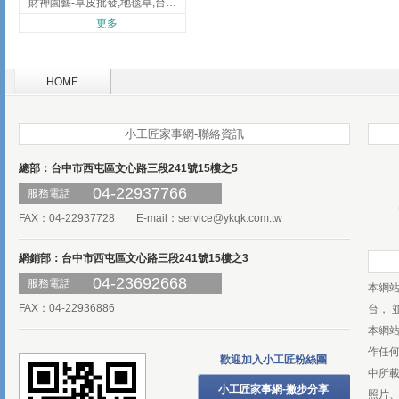
財神園藝-草皮批發,地毯草,台北草,彰化地毯草,彰化台北草
更多
HOME
小工匠家事網-聯絡資訊
總部：台中市西屯區文心路三段241號15樓之5
04-22937766
服務電話
FAX：04-22937728 E-mail：
service@ykqk.com.tw
網銷部：台中市西屯區文心路三段241號15樓之3
04-23692668
服務電話
本網
FAX：04-22936886
台， 
本網
作任
歡迎加入小工匠粉絲團
中所
小工匠家事網-撇步分享
照片、