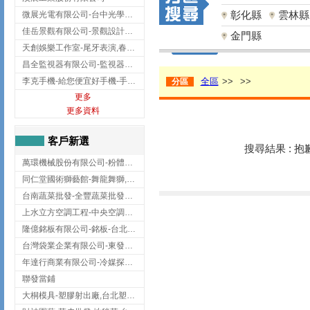
彰化縣
雲林縣
微展光電有限公司-台中光學鍍膜,optical filter taiwan,台灣光學鍍膜
佳岳景觀有限公司-景觀設計公司,台北景觀設計,台北景觀工程,中山區景觀設計
金門縣
天創娛樂工作室-尾牙表演,春酒表演,板橋尾牙表演
昌全監視器有限公司-監視器安裝,高雄監視器安裝,鳳山區監視器安裝
李克手機-給您便宜好手機-手機收購,屏東手機收購
全區
>>
>>
分區
更多
更多資料
客戶新選
搜尋結果 : 
萬環機械股份有限公司-粉體塗裝設備,輸送機,輸送機設備,台南輸送機
同仁堂國術獅藝館-舞龍舞獅,台中舞龍舞獅
台南蔬菜批發-全豐蔬菜批發專送/台南蔬菜箱宅配到府
上水立方空調工程-中央空調規劃,台北中央空調規劃
隆億銘板有限公司-銘板-台北銘板-板橋銘板
台灣袋業企業有限公司-東發企業社/台中太空袋/太空包
年達行商業有限公司-冷媒探漏儀,壓力錶組,真空泵浦,台北冷凍空調材料
聯發當鋪
大桐模具-塑膠射出廠,台北塑膠射出廠