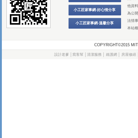
他資
小工匠家事網-好心情分享
為公
法情
小工匠家事網-溫馨分享
本站
COPYRIGHT©2015
設計老爹
│
窩客幫
│
清潔服務
│
維護網
│
房屋修繕