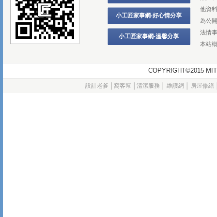
他資
小工匠家事網-好心情分享
為公
法情
小工匠家事網-溫馨分享
本站
COPYRIGHT©2015
設計老爹
│
窩客幫
│
清潔服務
│
維護網
│
房屋修繕