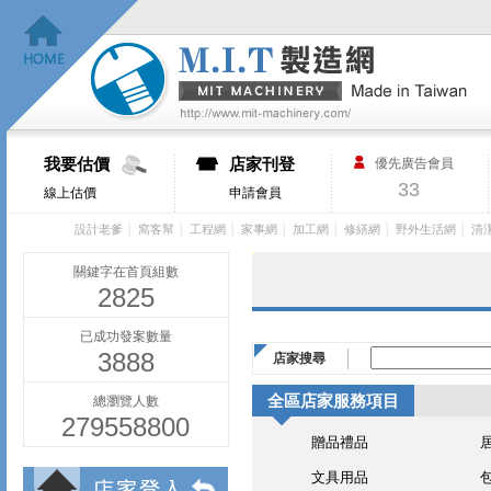
我要估價
店家刊登
優先廣告會員
33
線上估價
申請會員
│
│
│
│
│
│
│
設計老爹
窩客幫
工程網
家事網
加工網
修繕網
野外生活網
清
關鍵字在首頁組數
2825
已成功發案數量
3888
店家搜尋
全區店家服務項目
總瀏覽人數
279558800
贈品禮品
文具用品