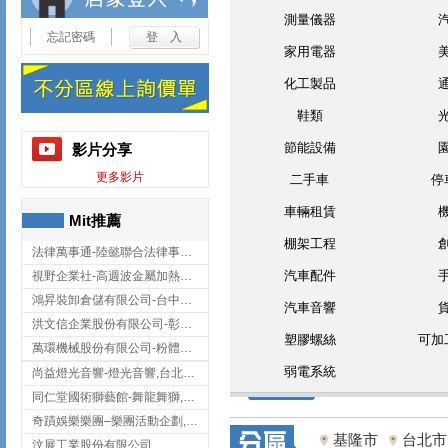
測量儀器
忘記密碼
家用電器
化工製品
鞋類
節能設備
影片分享
更多影片
二手車
停
車輛租賃
Mit推薦
棚架工程
法律萬事通-陸懿聯合法律事務所
汽車配件
視野企業社-高週波金屬加熱設備,彰化高週波金屬加熱設備
鴻昇裝卸倉儲有限公司-台中貨櫃裝卸
汽車音響
洪文信企業股份有限公司-彰化鋅合金鑄造,彰化五金加工,彰化五金配件
塑膠螺絲
可加
萬環機械股份有限公司-粉體塗裝設備,輸送機,輸送機設備,台南輸送機
弱電系統
尚益燈光音響-燈光音響,台北燈光音響,台北燈光音響出租
同仁堂國術獅藝館-舞龍舞獅,台中舞龍舞獅
奇蹟娛樂樂團–樂團活動企劃,台中樂團表演,台中婚禮樂團
基隆市
台北市
汶展工業股份有限公司