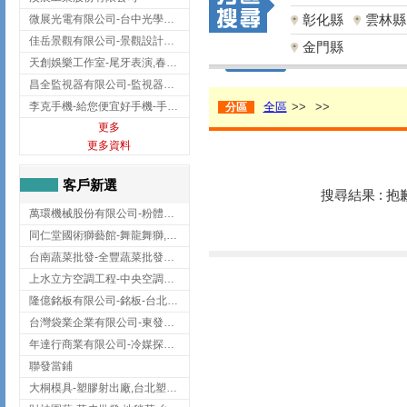
彰化縣
雲林縣
微展光電有限公司-台中光學鍍膜,optical filter taiwan,台灣光學鍍膜
佳岳景觀有限公司-景觀設計公司,台北景觀設計,台北景觀工程,中山區景觀設計
金門縣
天創娛樂工作室-尾牙表演,春酒表演,板橋尾牙表演
昌全監視器有限公司-監視器安裝,高雄監視器安裝,鳳山區監視器安裝
李克手機-給您便宜好手機-手機收購,屏東手機收購
全區
>>
>>
分區
更多
更多資料
客戶新選
搜尋結果 : 
萬環機械股份有限公司-粉體塗裝設備,輸送機,輸送機設備,台南輸送機
同仁堂國術獅藝館-舞龍舞獅,台中舞龍舞獅
台南蔬菜批發-全豐蔬菜批發專送/台南蔬菜箱宅配到府
上水立方空調工程-中央空調規劃,台北中央空調規劃
隆億銘板有限公司-銘板-台北銘板-板橋銘板
台灣袋業企業有限公司-東發企業社/台中太空袋/太空包
年達行商業有限公司-冷媒探漏儀,壓力錶組,真空泵浦,台北冷凍空調材料
聯發當鋪
大桐模具-塑膠射出廠,台北塑膠射出廠