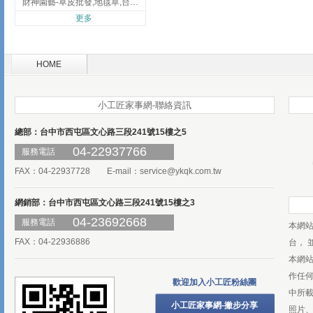
財神園藝-草皮批發,地毯草,台北草,彰化地毯草,彰化台北草
更多
HOME
小工匠家事網-聯絡資訊
總部：台中市西屯區文心路三段241號15樓之5
04-22937766
服務電話
FAX：04-22937728 E-mail：
service@ykqk.com.tw
網銷部：台中市西屯區文心路三段241號15樓之3
04-23692668
服務電話
本網
FAX：04-22936886
台， 
本網
作任
歡迎加入小工匠粉絲團
中所
小工匠家事網-撇步分享
照片、