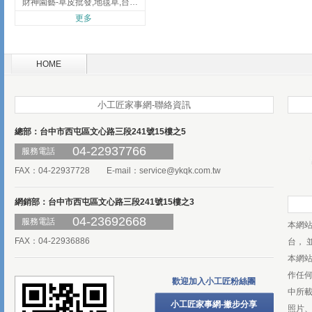
財神園藝-草皮批發,地毯草,台北草,彰化地毯草,彰化台北草
更多
HOME
小工匠家事網-聯絡資訊
總部：台中市西屯區文心路三段241號15樓之5
04-22937766
服務電話
FAX：04-22937728 E-mail：
service@ykqk.com.tw
網銷部：台中市西屯區文心路三段241號15樓之3
04-23692668
服務電話
本網
FAX：04-22936886
台， 
本網
作任
歡迎加入小工匠粉絲團
中所
小工匠家事網-撇步分享
照片、