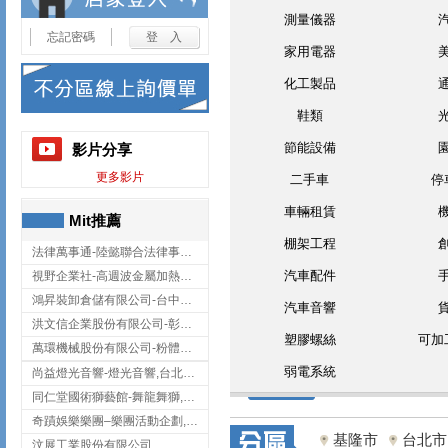
測量儀器
忘記密碼
家用電器
化工製品
鞋類
節能設備
影片分享
更多影片
二手車
停
車輛租賃
Mit推薦
棚架工程
法律萬事通-陸懿聯合法律事務所
汽車配件
視野企業社-高週波金屬加熱設備,彰化高週波金屬加熱設備
鴻昇裝卸倉儲有限公司-台中貨櫃裝卸
汽車音響
洪文信企業股份有限公司-彰化鋅合金鑄造,彰化五金加工,彰化五金配件
塑膠螺絲
可加
萬環機械股份有限公司-粉體塗裝設備,輸送機,輸送機設備,台南輸送機
弱電系統
尚益燈光音響-燈光音響,台北燈光音響,台北燈光音響出租
同仁堂國術獅藝館-舞龍舞獅,台中舞龍舞獅
奇蹟娛樂樂團–樂團活動企劃,台中樂團表演,台中婚禮樂團
基隆市
台北市
汶展工業股份有限公司