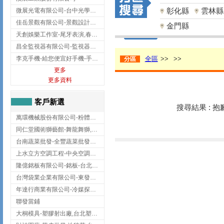
彰化縣
雲林縣
微展光電有限公司-台中光學鍍膜,optical filter taiwan,台灣光學鍍膜
佳岳景觀有限公司-景觀設計公司,台北景觀設計,台北景觀工程,中山區景觀設計
金門縣
天創娛樂工作室-尾牙表演,春酒表演,板橋尾牙表演
昌全監視器有限公司-監視器安裝,高雄監視器安裝,鳳山區監視器安裝
李克手機-給您便宜好手機-手機收購,屏東手機收購
全區
>>
>>
分區
更多
更多資料
客戶新選
搜尋結果 : 
萬環機械股份有限公司-粉體塗裝設備,輸送機,輸送機設備,台南輸送機
同仁堂國術獅藝館-舞龍舞獅,台中舞龍舞獅
台南蔬菜批發-全豐蔬菜批發專送/台南蔬菜箱宅配到府
上水立方空調工程-中央空調規劃,台北中央空調規劃
隆億銘板有限公司-銘板-台北銘板-板橋銘板
台灣袋業企業有限公司-東發企業社/台中太空袋/太空包
年達行商業有限公司-冷媒探漏儀,壓力錶組,真空泵浦,台北冷凍空調材料
聯發當鋪
大桐模具-塑膠射出廠,台北塑膠射出廠