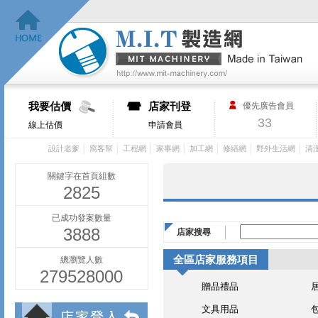
我要估價
店家刊登
優先廣告會員
33
線上估價
申請會員
│
│
│
│
│
│
│
設計老爹
窩客幫
工程網
家事網
加工網
修繕網
野外生活網
清
關鍵字在首頁組數
2825
已成功發案數量
3888
店家搜尋
全區店家服務項目
總瀏覽人數
279528000
贈品禮品
文具用品