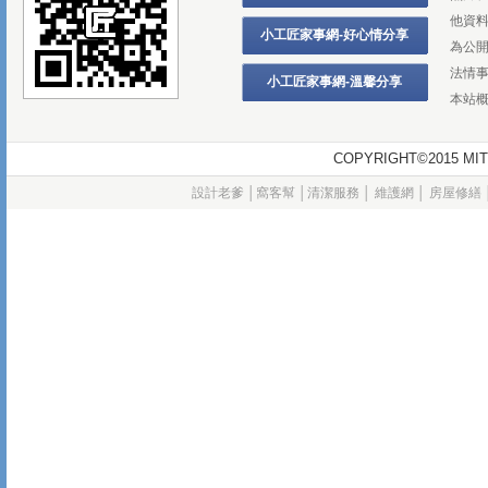
他資
小工匠家事網-好心情分享
為公
法情
小工匠家事網-溫馨分享
本站
COPYRIGHT©2015
設計老爹
│
窩客幫
│
清潔服務
│
維護網
│
房屋修繕