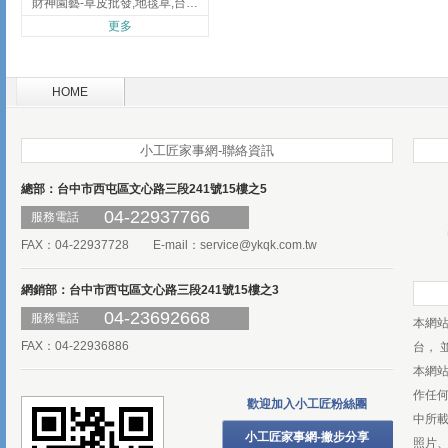
財神園藝-草皮批發,地毯草,台北草,彰化地毯草,彰化台北草
更多
HOME
小工匠家事網-聯絡資訊
總部：台中市西屯區文心路三段241號15樓之5
04-22937766
服務電話
FAX：04-22937728 E-mail：
service@ykqk.com.tw
網銷部：台中市西屯區文心路三段241號15樓之3
04-23692668
服務電話
本網
FAX：04-22936886
台， 
本網
作任
歡迎加入小工匠粉絲團
中所
小工匠家事網-撇步分享
照片、