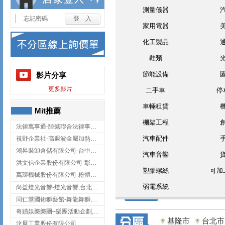
測量儀器
忘記密碼
家用電器
化工製品
鞋類
節能設備
影片分享
更多影片
二手車
停
車輛租賃
Mit推薦
棚架工程
法律萬事通-陸懿聯合法律事務所
汽車配件
視野企業社-高週波金屬加熱設備,彰化高週波金屬加熱設備
鴻昇裝卸倉儲有限公司-台中貨櫃裝卸
汽車音響
洪文信企業股份有限公司-彰化鋅合金鑄造,彰化五金加工,彰化五金配件
塑膠螺絲
可加
萬環機械股份有限公司-粉體塗裝設備,輸送機,輸送機設備,台南輸送機
弱電系統
尚益燈光音響-燈光音響,台北燈光音響,台北燈光音響出租
同仁堂國術獅藝館-舞龍舞獅,台中舞龍舞獅
奇蹟娛樂樂團–樂團活動企劃,台中樂團表演,台中婚禮樂團
基隆市
台北市
汶展工業股份有限公司