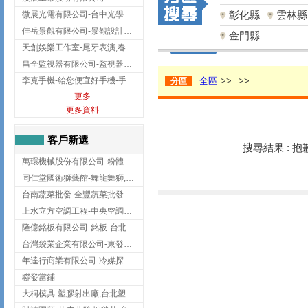
彰化縣
雲林縣
微展光電有限公司-台中光學鍍膜,optical filter taiwan,台灣光學鍍膜
佳岳景觀有限公司-景觀設計公司,台北景觀設計,台北景觀工程,中山區景觀設計
金門縣
天創娛樂工作室-尾牙表演,春酒表演,板橋尾牙表演
昌全監視器有限公司-監視器安裝,高雄監視器安裝,鳳山區監視器安裝
李克手機-給您便宜好手機-手機收購,屏東手機收購
全區
>>
>>
分區
更多
更多資料
客戶新選
搜尋結果 : 
萬環機械股份有限公司-粉體塗裝設備,輸送機,輸送機設備,台南輸送機
同仁堂國術獅藝館-舞龍舞獅,台中舞龍舞獅
台南蔬菜批發-全豐蔬菜批發專送/台南蔬菜箱宅配到府
上水立方空調工程-中央空調規劃,台北中央空調規劃
隆億銘板有限公司-銘板-台北銘板-板橋銘板
台灣袋業企業有限公司-東發企業社/台中太空袋/太空包
年達行商業有限公司-冷媒探漏儀,壓力錶組,真空泵浦,台北冷凍空調材料
聯發當鋪
大桐模具-塑膠射出廠,台北塑膠射出廠