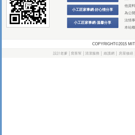
他資
小工匠家事網-好心情分享
為公
法情
小工匠家事網-溫馨分享
本站
COPYRIGHT©2015
設計老爹
│
窩客幫
│
清潔服務
│
維護網
│
房屋修繕