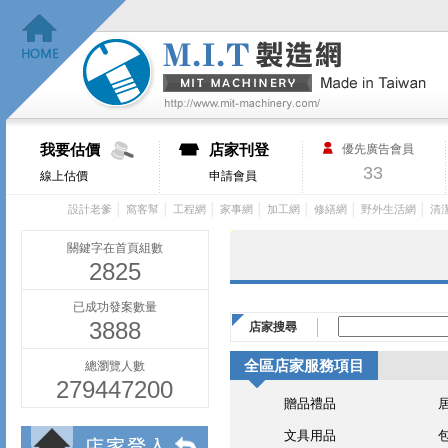
我要估價
店家刊登
優先廣告會員
33
線上估價
申請會員
│
│
│
│
│
│
│
設計老爹
窩客幫
工程網
家事網
加工網
修繕網
野外生活網
清
關鍵字在首頁組數
2825
已成功發案數量
3888
店家搜尋
全區店家服務項目
總瀏覽人數
279447200
贈品禮品
文具用品