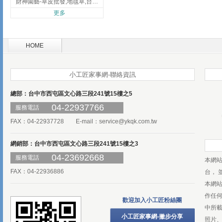
財神園藝-草皮批發,地毯草,台北草,彰化地毯草,彰化台北草
更多
HOME
小工匠家事網-聯絡資訊
總部：台中市西屯區文心路三段241號15樓之5
04-22937766
服務電話
FAX：04-22937728 E-mail：
service@ykqk.com.tw
網銷部：台中市西屯區文心路三段241號15樓之3
04-23692668
服務電話
本網
FAX：04-22936886
台， 
本網
作任
歡迎加入小工匠粉絲團
中所
小工匠家事網-撇步分享
照片、