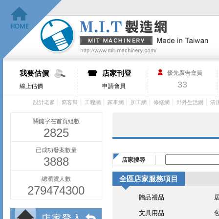
我要估價
店家刊登
優先廣告會員
33
線上估價
申請會員
│
│
│
│
│
│
│
設計老爹
窩客幫
工程網
家事網
加工網
修繕網
野外生活網
清
關鍵字在首頁組數
2825
已成功發案數量
3888
店家搜尋
全區店家服務項目
總瀏覽人數
279474300
贈品禮品
文具用品