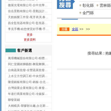
彰化縣
雲林縣
微展光電有限公司-台中光學鍍膜,optical filter taiwan,台灣光學鍍膜
佳岳景觀有限公司-景觀設計公司,台北景觀設計,台北景觀工程,中山區景觀設計
金門縣
天創娛樂工作室-尾牙表演,春酒表演,板橋尾牙表演
昌全監視器有限公司-監視器安裝,高雄監視器安裝,鳳山區監視器安裝
李克手機-給您便宜好手機-手機收購,屏東手機收購
全區
>>
>>
分區
更多
更多資料
客戶新選
搜尋結果 : 
萬環機械股份有限公司-粉體塗裝設備,輸送機,輸送機設備,台南輸送機
同仁堂國術獅藝館-舞龍舞獅,台中舞龍舞獅
台南蔬菜批發-全豐蔬菜批發專送/台南蔬菜箱宅配到府
上水立方空調工程-中央空調規劃,台北中央空調規劃
隆億銘板有限公司-銘板-台北銘板-板橋銘板
台灣袋業企業有限公司-東發企業社/台中太空袋/太空包
年達行商業有限公司-冷媒探漏儀,壓力錶組,真空泵浦,台北冷凍空調材料
聯發當鋪
大桐模具-塑膠射出廠,台北塑膠射出廠