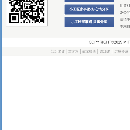
他資
小工匠家事網-好心情分享
為公
法情
小工匠家事網-溫馨分享
本站
COPYRIGHT©2015
設計老爹
│
窩客幫
│
清潔服務
│
維護網
│
房屋修繕