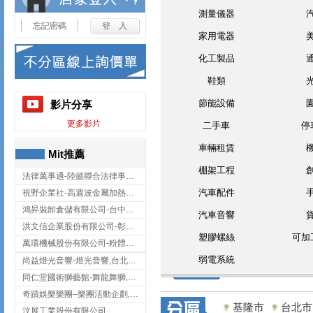
測量儀器
忘記密碼
家用電器
化工製品
鞋類
節能設備
影片分享
更多影片
二手車
停
車輛租賃
Mit推薦
棚架工程
法律萬事通-陸懿聯合法律事務所
汽車配件
視野企業社-高週波金屬加熱設備,彰化高週波金屬加熱設備
鴻昇裝卸倉儲有限公司-台中貨櫃裝卸
汽車音響
洪文信企業股份有限公司-彰化鋅合金鑄造,彰化五金加工,彰化五金配件
塑膠螺絲
可加
萬環機械股份有限公司-粉體塗裝設備,輸送機,輸送機設備,台南輸送機
弱電系統
尚益燈光音響-燈光音響,台北燈光音響,台北燈光音響出租
同仁堂國術獅藝館-舞龍舞獅,台中舞龍舞獅
奇蹟娛樂樂團–樂團活動企劃,台中樂團表演,台中婚禮樂團
基隆市
台北市
汶展工業股份有限公司