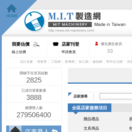
我要估價
店家刊登
優先廣告會員
33
線上估價
申請會員
│
│
│
│
│
│
│
設計老爹
窩客幫
工程網
家事網
加工網
修繕網
野外生活網
清
關鍵字在首頁組數
2825
已成功發案數量
3888
店家搜尋
全區店家服務項目
總瀏覽人數
279506400
贈品禮品
文具用品