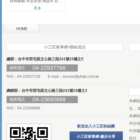
財神園藝-草皮批發,地毯草,台北草,彰化地毯草,彰化台北草
更多
HOME
小工匠家事網-聯絡資訊
總部：台中市西屯區文心路三段241號15樓之5
04-22937766
服務電話
FAX：04-22937728 E-mail：
service@ykqk.com.tw
網銷部：台中市西屯區文心路三段241號15樓之3
04-23692668
服務電話
本網
FAX：04-22936886
台， 
本網
作任
歡迎加入小工匠粉絲團
中所
小工匠家事網-撇步分享
照片、