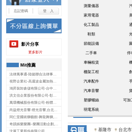
測量儀器
忘記密碼
家用電器
化工製品
鞋類
節能設備
影片分享
更多影片
二手車
停
車輛租賃
Mit推薦
棚架工程
法律萬事通-陸懿聯合法律事務所
汽車配件
視野企業社-高週波金屬加熱設備,彰化高週波金屬加熱設備
鴻昇裝卸倉儲有限公司-台中貨櫃裝卸
汽車音響
洪文信企業股份有限公司-彰化鋅合金鑄造,彰化五金加工,彰化五金配件
塑膠螺絲
可加
萬環機械股份有限公司-粉體塗裝設備,輸送機,輸送機設備,台南輸送機
弱電系統
尚益燈光音響-燈光音響,台北燈光音響,台北燈光音響出租
同仁堂國術獅藝館-舞龍舞獅,台中舞龍舞獅
奇蹟娛樂樂團–樂團活動企劃,台中樂團表演,台中婚禮樂團
基隆市
台北市
汶展工業股份有限公司