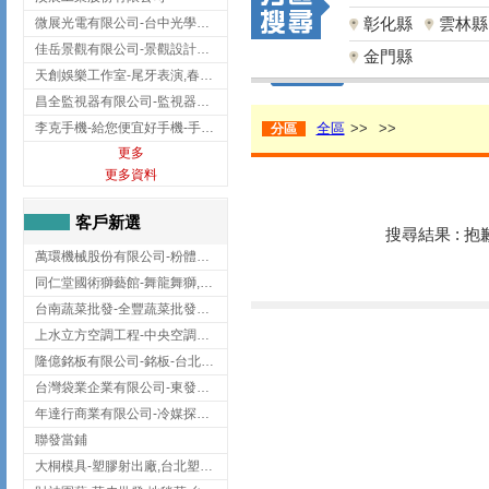
彰化縣
雲林縣
微展光電有限公司-台中光學鍍膜,optical filter taiwan,台灣光學鍍膜
佳岳景觀有限公司-景觀設計公司,台北景觀設計,台北景觀工程,中山區景觀設計
金門縣
天創娛樂工作室-尾牙表演,春酒表演,板橋尾牙表演
昌全監視器有限公司-監視器安裝,高雄監視器安裝,鳳山區監視器安裝
李克手機-給您便宜好手機-手機收購,屏東手機收購
全區
>>
>>
分區
更多
更多資料
客戶新選
搜尋結果 : 
萬環機械股份有限公司-粉體塗裝設備,輸送機,輸送機設備,台南輸送機
同仁堂國術獅藝館-舞龍舞獅,台中舞龍舞獅
台南蔬菜批發-全豐蔬菜批發專送/台南蔬菜箱宅配到府
上水立方空調工程-中央空調規劃,台北中央空調規劃
隆億銘板有限公司-銘板-台北銘板-板橋銘板
台灣袋業企業有限公司-東發企業社/台中太空袋/太空包
年達行商業有限公司-冷媒探漏儀,壓力錶組,真空泵浦,台北冷凍空調材料
聯發當鋪
大桐模具-塑膠射出廠,台北塑膠射出廠