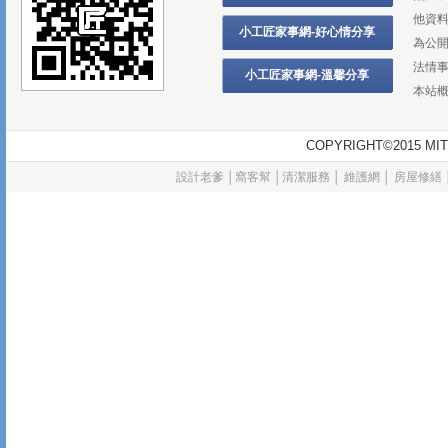
他資
小工匠家事網-好心情分享
為公
法情
小工匠家事網-溫馨分享
本站
COPYRIGHT©2015
設計老爹
│
窩客幫
│
清潔服務
│
維護網
│
房屋修繕