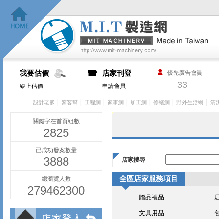
我要估價
店家刊登
優先廣告會員
33
線上估價
申請會員
│
│
│
│
│
│
│
設計老爹
窩客幫
工程網
家事網
加工網
修繕網
野外生活網
清
關鍵字在首頁組數
2825
已成功發案數量
3888
店家搜尋
全區店家服務項目
總瀏覽人數
279462300
贈品禮品
文具用品