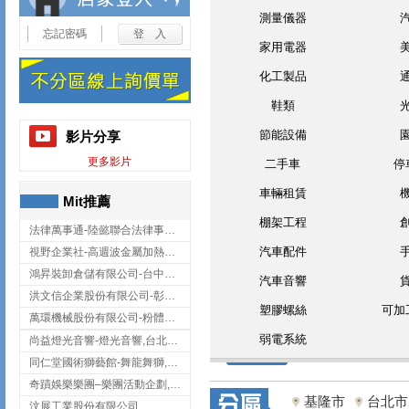
測量儀器
忘記密碼
家用電器
化工製品
鞋類
節能設備
影片分享
更多影片
二手車
停
車輛租賃
Mit推薦
棚架工程
法律萬事通-陸懿聯合法律事務所
汽車配件
視野企業社-高週波金屬加熱設備,彰化高週波金屬加熱設備
鴻昇裝卸倉儲有限公司-台中貨櫃裝卸
汽車音響
洪文信企業股份有限公司-彰化鋅合金鑄造,彰化五金加工,彰化五金配件
塑膠螺絲
可加
萬環機械股份有限公司-粉體塗裝設備,輸送機,輸送機設備,台南輸送機
弱電系統
尚益燈光音響-燈光音響,台北燈光音響,台北燈光音響出租
同仁堂國術獅藝館-舞龍舞獅,台中舞龍舞獅
奇蹟娛樂樂團–樂團活動企劃,台中樂團表演,台中婚禮樂團
基隆市
台北市
汶展工業股份有限公司