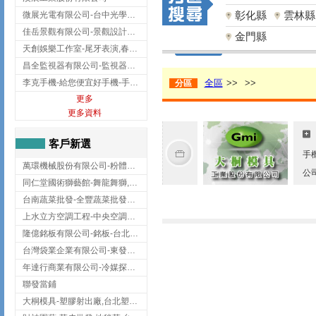
彰化縣
雲林縣
微展光電有限公司-台中光學鍍膜,optical filter taiwan,台灣光學鍍膜
佳岳景觀有限公司-景觀設計公司,台北景觀設計,台北景觀工程,中山區景觀設計
金門縣
天創娛樂工作室-尾牙表演,春酒表演,板橋尾牙表演
昌全監視器有限公司-監視器安裝,高雄監視器安裝,鳳山區監視器安裝
李克手機-給您便宜好手機-手機收購,屏東手機收購
全區
>>
>>
分區
更多
更多資料
客戶新選
手
萬環機械股份有限公司-粉體塗裝設備,輸送機,輸送機設備,台南輸送機
公
同仁堂國術獅藝館-舞龍舞獅,台中舞龍舞獅
台南蔬菜批發-全豐蔬菜批發專送/台南蔬菜箱宅配到府
上水立方空調工程-中央空調規劃,台北中央空調規劃
隆億銘板有限公司-銘板-台北銘板-板橋銘板
台灣袋業企業有限公司-東發企業社/台中太空袋/太空包
年達行商業有限公司-冷媒探漏儀,壓力錶組,真空泵浦,台北冷凍空調材料
聯發當鋪
大桐模具-塑膠射出廠,台北塑膠射出廠