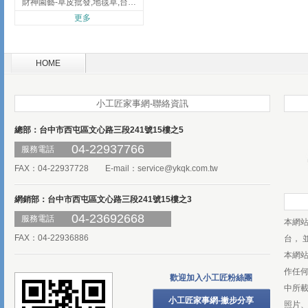
財神園藝-草皮批發,地毯草,台北草,彰化地毯草,彰化台北草
更多
HOME
小工匠家事網-聯絡資訊
總部：台中市西屯區文心路三段241號15樓之5
04-22937766
服務電話
FAX：04-22937728 E-mail：
service@ykqk.com.tw
網銷部：台中市西屯區文心路三段241號15樓之3
04-23692668
服務電話
本網
FAX：04-22936886
台， 
本網
作任
歡迎加入小工匠粉絲團
中所
小工匠家事網-撇步分享
照片、