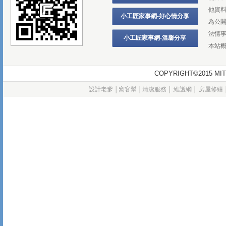
他資
小工匠家事網-好心情分享
為公
法情
小工匠家事網-溫馨分享
本站
COPYRIGHT©2015
設計老爹
│
窩客幫
│
清潔服務
│
維護網
│
房屋修繕