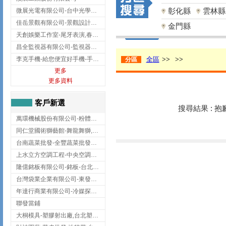
彰化縣
雲林縣
微展光電有限公司-台中光學鍍膜,optical filter taiwan,台灣光學鍍膜
佳岳景觀有限公司-景觀設計公司,台北景觀設計,台北景觀工程,中山區景觀設計
金門縣
天創娛樂工作室-尾牙表演,春酒表演,板橋尾牙表演
昌全監視器有限公司-監視器安裝,高雄監視器安裝,鳳山區監視器安裝
李克手機-給您便宜好手機-手機收購,屏東手機收購
全區
>>
>>
分區
更多
更多資料
客戶新選
搜尋結果 : 
萬環機械股份有限公司-粉體塗裝設備,輸送機,輸送機設備,台南輸送機
同仁堂國術獅藝館-舞龍舞獅,台中舞龍舞獅
台南蔬菜批發-全豐蔬菜批發專送/台南蔬菜箱宅配到府
上水立方空調工程-中央空調規劃,台北中央空調規劃
隆億銘板有限公司-銘板-台北銘板-板橋銘板
台灣袋業企業有限公司-東發企業社/台中太空袋/太空包
年達行商業有限公司-冷媒探漏儀,壓力錶組,真空泵浦,台北冷凍空調材料
聯發當鋪
大桐模具-塑膠射出廠,台北塑膠射出廠