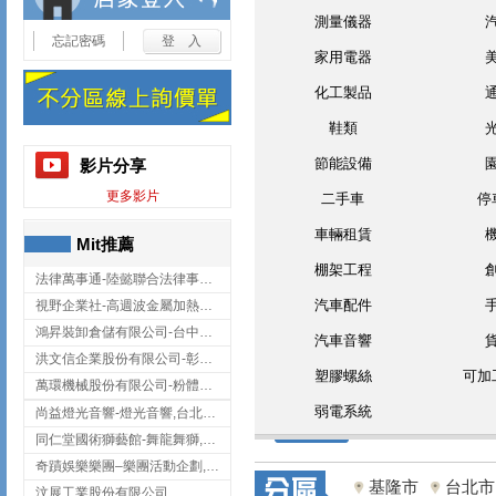
測量儀器
忘記密碼
家用電器
化工製品
鞋類
節能設備
影片分享
更多影片
二手車
停
車輛租賃
Mit推薦
棚架工程
法律萬事通-陸懿聯合法律事務所
汽車配件
視野企業社-高週波金屬加熱設備,彰化高週波金屬加熱設備
鴻昇裝卸倉儲有限公司-台中貨櫃裝卸
汽車音響
洪文信企業股份有限公司-彰化鋅合金鑄造,彰化五金加工,彰化五金配件
塑膠螺絲
可加
萬環機械股份有限公司-粉體塗裝設備,輸送機,輸送機設備,台南輸送機
弱電系統
尚益燈光音響-燈光音響,台北燈光音響,台北燈光音響出租
同仁堂國術獅藝館-舞龍舞獅,台中舞龍舞獅
奇蹟娛樂樂團–樂團活動企劃,台中樂團表演,台中婚禮樂團
基隆市
台北市
汶展工業股份有限公司