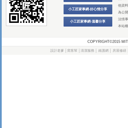
他資
小工匠家事網-好心情分享
為公
法情
小工匠家事網-溫馨分享
本站
COPYRIGHT©2015
設計老爹
│
窩客幫
│
清潔服務
│
維護網
│
房屋修繕