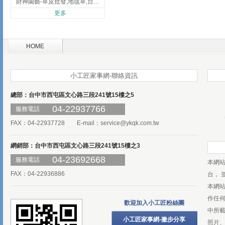
財神園藝-草皮批發,地毯草,台北草,彰化地毯草,彰化台北草
更多
HOME
小工匠家事網-聯絡資訊
總部：台中市西屯區文心路三段241號15樓之5
04-22937766
服務電話
FAX：04-22937728 E-mail：
service@ykqk.com.tw
網銷部：台中市西屯區文心路三段241號15樓之3
04-23692668
服務電話
本網
FAX：04-22936886
台， 
本網
作任
歡迎加入小工匠粉絲團
中所
小工匠家事網-撇步分享
照片、