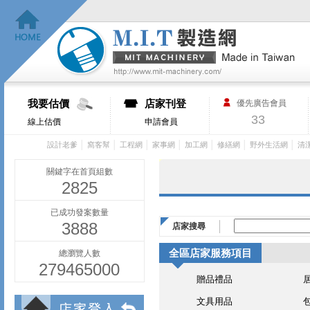
我要估價
店家刊登
優先廣告會員
33
線上估價
申請會員
│
│
│
│
│
│
│
設計老爹
窩客幫
工程網
家事網
加工網
修繕網
野外生活網
清
關鍵字在首頁組數
2825
已成功發案數量
3888
店家搜尋
全區店家服務項目
總瀏覽人數
279465000
贈品禮品
文具用品