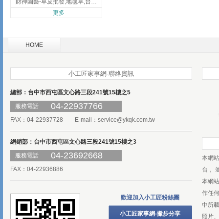
財神園藝-草皮批發,地毯草,台北草,彰化地毯草,彰化台北草
更多
HOME
小工匠家事網-聯絡資訊
總部：台中市西屯區文心路三段241號15樓之5
04-22937766
服務電話
FAX：04-22937728 E-mail：
service@ykqk.com.tw
網銷部：台中市西屯區文心路三段241號15樓之3
04-23692668
服務電話
本網
FAX：04-22936886
台， 
本網
作任
歡迎加入小工匠粉絲團
中所
小工匠家事網-撇步分享
照片、