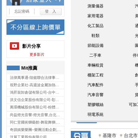
測量儀器
忘記密碼
家用電器
化工製品
鞋類
節能設備
影片分享
更多影片
二手車
停
車輛租賃
Mit推薦
棚架工程
法律萬事通-陸懿聯合法律事務所
汽車配件
視野企業社-高週波金屬加熱設備,彰化高週波金屬加熱設備
鴻昇裝卸倉儲有限公司-台中貨櫃裝卸
汽車音響
洪文信企業股份有限公司-彰化鋅合金鑄造,彰化五金加工,彰化五金配件
塑膠螺絲
可加
萬環機械股份有限公司-粉體塗裝設備,輸送機,輸送機設備,台南輸送機
弱電系統
尚益燈光音響-燈光音響,台北燈光音響,台北燈光音響出租
同仁堂國術獅藝館-舞龍舞獅,台中舞龍舞獅
奇蹟娛樂樂團–樂團活動企劃,台中樂團表演,台中婚禮樂團
基隆市
台北市
汶展工業股份有限公司