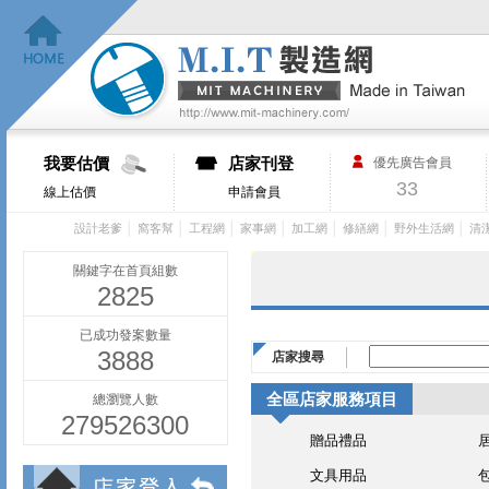
我要估價
店家刊登
優先廣告會員
33
線上估價
申請會員
│
│
│
│
│
│
│
設計老爹
窩客幫
工程網
家事網
加工網
修繕網
野外生活網
清
關鍵字在首頁組數
2825
已成功發案數量
3888
店家搜尋
全區店家服務項目
總瀏覽人數
279526300
贈品禮品
文具用品