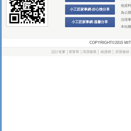
他資
小工匠家事網-好心情分享
為公
法情
小工匠家事網-溫馨分享
本站
COPYRIGHT©2015
設計老爹
│
窩客幫
│
清潔服務
│
維護網
│
房屋修繕