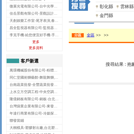
彰化縣
雲林縣
微展光電有限公司-台中光學鍍膜,optical filter taiwan,台灣光學鍍膜
佳岳景觀有限公司-景觀設計公司,台北景觀設計,台北景觀工程,中山區景觀設計
金門縣
天創娛樂工作室-尾牙表演,春酒表演,板橋尾牙表演
昌全監視器有限公司-監視器安裝,高雄監視器安裝,鳳山區監視器安裝
李克手機-給您便宜好手機-手機收購,屏東手機收購
全區
>>
>>
分區
更多
更多資料
客戶新選
搜尋結果 : 
萬環機械股份有限公司-粉體塗裝設備,輸送機,輸送機設備,台南輸送機
同仁堂國術獅藝館-舞龍舞獅,台中舞龍舞獅
台南蔬菜批發-全豐蔬菜批發專送/台南蔬菜箱宅配到府
上水立方空調工程-中央空調規劃,台北中央空調規劃
隆億銘板有限公司-銘板-台北銘板-板橋銘板
台灣袋業企業有限公司-東發企業社/台中太空袋/太空包
年達行商業有限公司-冷媒探漏儀,壓力錶組,真空泵浦,台北冷凍空調材料
聯發當鋪
大桐模具-塑膠射出廠,台北塑膠射出廠