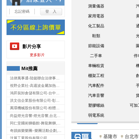
測量儀器
忘記密碼
家用電器
化工製品
鞋類
節能設備
影片分享
更多影片
二手車
停
車輛租賃
Mit推薦
棚架工程
法律萬事通-陸懿聯合法律事務所
汽車配件
視野企業社-高週波金屬加熱設備,彰化高週波金屬加熱設備
鴻昇裝卸倉儲有限公司-台中貨櫃裝卸
汽車音響
洪文信企業股份有限公司-彰化鋅合金鑄造,彰化五金加工,彰化五金配件
塑膠螺絲
可加
萬環機械股份有限公司-粉體塗裝設備,輸送機,輸送機設備,台南輸送機
弱電系統
尚益燈光音響-燈光音響,台北燈光音響,台北燈光音響出租
同仁堂國術獅藝館-舞龍舞獅,台中舞龍舞獅
奇蹟娛樂樂團–樂團活動企劃,台中樂團表演,台中婚禮樂團
基隆市
台北市
汶展工業股份有限公司