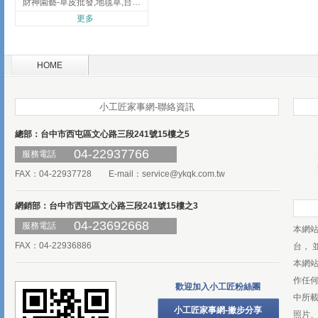
財神園藝-草皮批發,地毯草,台北草,彰化地毯草,彰化台北草
更多
HOME
小工匠家事網-聯絡資訊
總部：台中市西屯區文心路三段241號15樓之5
04-22937766
服務電話
FAX：04-22937728 E-mail：
service@ykqk.com.tw
網銷部：台中市西屯區文心路三段241號15樓之3
04-23692668
服務電話
本網
FAX：04-22936886
台， 
本網
作任
歡迎加入小工匠粉絲團
中所
小工匠家事網-撇步分享
照片、