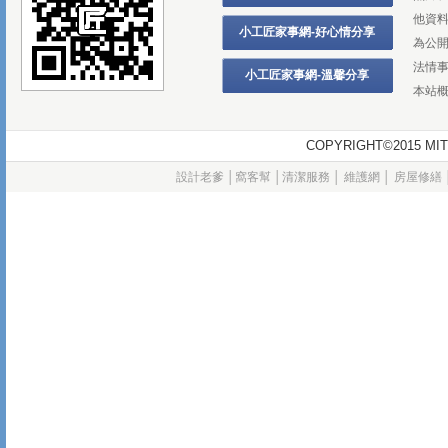
他資
小工匠家事網-好心情分享
為公
法情
小工匠家事網-溫馨分享
本站
COPYRIGHT©2015
設計老爹
│
窩客幫
│
清潔服務
│
維護網
│
房屋修繕