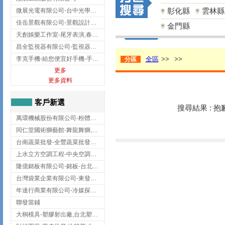
彰化縣
雲林縣
微展光電有限公司-台中光學鍍膜,optical filter taiwan,台灣光學鍍膜
佳岳景觀有限公司-景觀設計公司,台北景觀設計,台北景觀工程,中山區景觀設計
金門縣
天創娛樂工作室-尾牙表演,春酒表演,板橋尾牙表演
昌全監視器有限公司-監視器安裝,高雄監視器安裝,鳳山區監視器安裝
李克手機-給您便宜好手機-手機收購,屏東手機收購
全區
>>
>>
分區
更多
更多資料
客戶新選
搜尋結果 : 
萬環機械股份有限公司-粉體塗裝設備,輸送機,輸送機設備,台南輸送機
同仁堂國術獅藝館-舞龍舞獅,台中舞龍舞獅
台南蔬菜批發-全豐蔬菜批發專送/台南蔬菜箱宅配到府
上水立方空調工程-中央空調規劃,台北中央空調規劃
隆億銘板有限公司-銘板-台北銘板-板橋銘板
台灣袋業企業有限公司-東發企業社/台中太空袋/太空包
年達行商業有限公司-冷媒探漏儀,壓力錶組,真空泵浦,台北冷凍空調材料
聯發當鋪
大桐模具-塑膠射出廠,台北塑膠射出廠