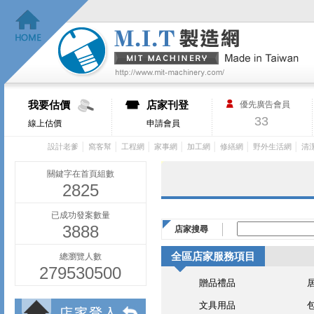
我要估價
店家刊登
優先廣告會員
33
線上估價
申請會員
│
│
│
│
│
│
│
設計老爹
窩客幫
工程網
家事網
加工網
修繕網
野外生活網
清
關鍵字在首頁組數
2825
已成功發案數量
3888
店家搜尋
全區店家服務項目
總瀏覽人數
279530500
贈品禮品
文具用品