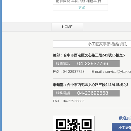
財神園藝-草皮批發,地毯草,台北草,彰化地毯草,彰化台北草
更多
HOME
小工匠家事網-聯絡資訊
總部：台中市西屯區文心路三段241號15樓之5
04-22937766
服務電話
FAX：04-22937728 E-mail：
service@ykqk.c
網銷部：台中市西屯區文心路三段241號15樓之3
04-23692668
服務電話
FAX：04-22936886
歡迎加
小工匠