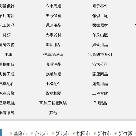
測量儀器
汽車周邊
電子零件
家用電器
美妝保養
傢俱工廠
化工製品
通訊用品
醫療器材
鞋類
光學器材
印刷出版
節能設備
園藝用品
婦幼用品
二手車
停車場設備
卸貨防撞系列
車輛租賃
機械油品
清潔公司
棚架工程
創業加盟
開運商品
汽車配件
手機配件
露營用品
汽車音響
貨櫃相關
工程塑膠
塑膠螺絲
可加工精密陶瓷
PU製品
弱電系統
其他
基隆市
台北市
新北市
桃園市
新竹市
新竹縣