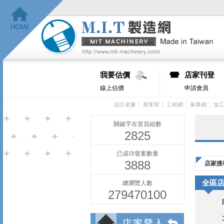
我要估價
店家刊登
線上估價
申請會員
│
│
│
│
設計老爹
窩客幫
工程網
家事網
加
關鍵字在首頁組數
2825
已成功發案數量
3888
店家搜
全區
總瀏覽人數
279470100