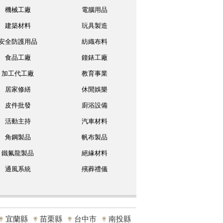
機械工廠
電腦用品
建築材料
玩具製造
安全防護用品
紡織布料
食品工廠
鐘錶工廠
加工代工廠
教育事業
居家修繕
休閒娛樂
皮件批發
廚浴設備
活動主持
汽車材料
角鋼製品
帆布製品
鐵氟龍製品
絕緣材料
通風系統
殯葬禮儀
宜蘭縣
苗栗縣
台中市
南投縣