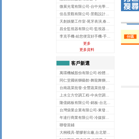
微展光電有限公司-台中光學鍍膜,optical filter taiwan,台灣光學鍍膜
佳岳景觀有限公司-景觀設計公司,台北景觀設計,台北景觀工程,中山區景觀設計
天創娛樂工作室-尾牙表演,春酒表演,板橋尾牙表演
昌全監視器有限公司-監視器安裝,高雄監視器安裝,鳳山區監視器安裝
李克手機-給您便宜好手機-手機收購,屏東手機收購
分區
更多
更多資料
客戶新選
萬環機械股份有限公司-粉體塗裝設備,輸送機,輸送機設備,台南輸送機
同仁堂國術獅藝館-舞龍舞獅,台中舞龍舞獅
台南蔬菜批發-全豐蔬菜批發專送/台南蔬菜箱宅配到府
上水立方空調工程-中央空調規劃,台北中央空調規劃
隆億銘板有限公司-銘板-台北銘板-板橋銘板
台灣袋業企業有限公司-東發企業社/台中太空袋/太空包
年達行商業有限公司-冷媒探漏儀,壓力錶組,真空泵浦,台北冷凍空調材料
聯發當鋪
大桐模具-塑膠射出廠,台北塑膠射出廠