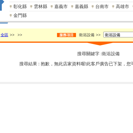
彰化縣
雲林縣
嘉義市
嘉義縣
台南市
高雄市
金門縣
全區
>>
>>
衛浴設備
>>
服務項目
搜尋關鍵字 :衛浴設備
搜尋結果 : 抱歉，無此店家資料喔!此客戶廣告已下架，您