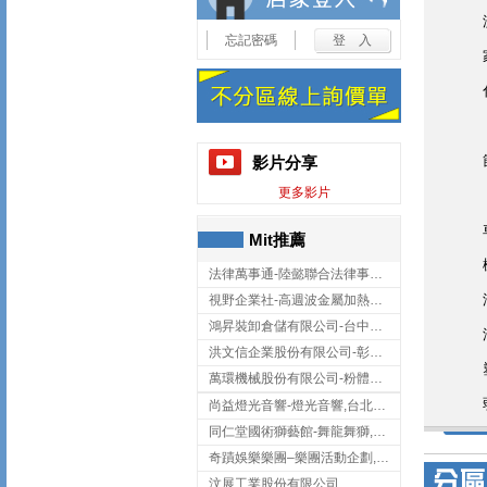
忘記密碼
影片分享
更多影片
Mit推薦
法律萬事通-陸懿聯合法律事務所
視野企業社-高週波金屬加熱設備,彰化高週波金屬加熱設備
鴻昇裝卸倉儲有限公司-台中貨櫃裝卸
洪文信企業股份有限公司-彰化鋅合金鑄造,彰化五金加工,彰化五金配件
萬環機械股份有限公司-粉體塗裝設備,輸送機,輸送機設備,台南輸送機
尚益燈光音響-燈光音響,台北燈光音響,台北燈光音響出租
同仁堂國術獅藝館-舞龍舞獅,台中舞龍舞獅
奇蹟娛樂樂團–樂團活動企劃,台中樂團表演,台中婚禮樂團
汶展工業股份有限公司