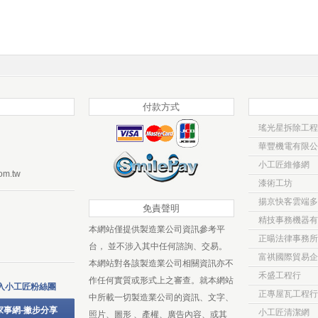
付款方式
瑤光星拆除工程
華豐機電有限公
小工匠維修網
om.tw
漆術工坊
揚京快客雲端多
免責聲明
精技事務機器有
本網站僅提供製造業公司資訊參考平
正暘法律事務所
台， 並不涉入其中任何諮詢、交易。
富祺國際貿易企
本網站對各該製造業公司相關資訊亦不
禾盛工程行
作任何實質或形式上之審查。就本網站
入小工匠粉絲團
正專屋瓦工程行
中所載一切製造業公司的資訊、文字、
家事網-撇步分享
小工匠清潔網
照片、圖形 、產權、廣告內容、或其