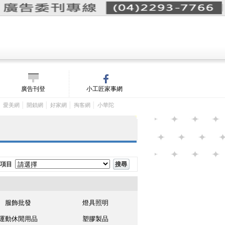
詢價單(
0
)
│
m/
廣告刊登
小工匠家事網
│
│
│
│
│
愛美網
開鎖網
好家網
掏客網
小華陀
項目
服飾批發
燈具照明
運動休閒用品
塑膠製品