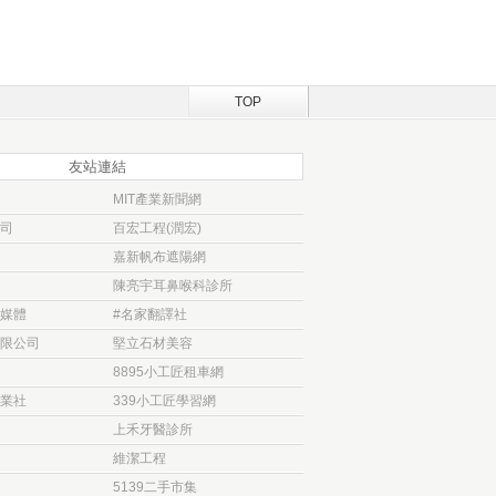
TOP
友站連結
MIT產業新聞網
司
百宏工程(潤宏)
嘉新帆布遮陽網
陳亮宇耳鼻喉科診所
媒體
#名家翻譯社
限公司
堅立石材美容
8895小工匠租車網
業社
339小工匠學習網
上禾牙醫診所
維潔工程
5139二手市集