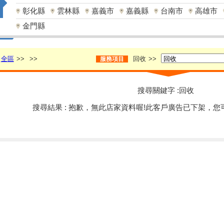
彰化縣
雲林縣
嘉義市
嘉義縣
台南市
高雄市
金門縣
全區
>>
>>
回收
>>
服務項目
搜尋關鍵字 :回收
搜尋結果 : 抱歉，無此店家資料喔!此客戶廣告已下架，您