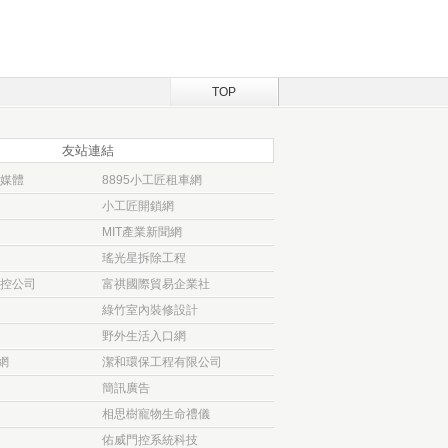
TOP
友站連結
媒體
8895小工匠租車網
小工匠開鎖網
MIT產業新聞網
瑤光星拆除工程
控公司
富祺國際貿易企業社
綠竹室內裝修設計
野外生活入口網
網
潔和環保工程有限公司
簡訊廣告
相思樹寵物生命禮儀
佑威門控系統科技