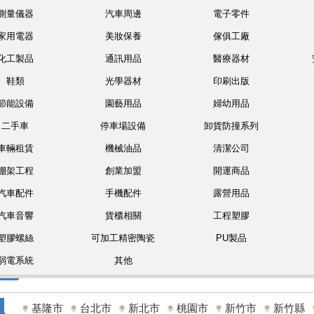
測量儀器
汽車周邊
電子零件
家用電器
美妝保養
傢俱工廠
化工製品
通訊用品
醫療器材
鞋類
光學器材
印刷出版
節能設備
園藝用品
婦幼用品
二手車
停車場設備
卸貨防撞系列
車輛租賃
機械油品
清潔公司
棚架工程
創業加盟
開運商品
汽車配件
手機配件
露營用品
汽車音響
貨櫃相關
工程塑膠
塑膠螺絲
可加工精密陶瓷
PU製品
弱電系統
其他
基隆市
台北市
新北市
桃園市
新竹市
新竹縣