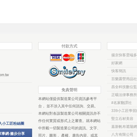
付款方式
揚京快客雲端多
好家網
快客簡訊
om.tw
百樂露營用品社
昌全科技數位監
免責聲明
正暘法律事務所
本網站僅提供製造業公司資訊參考平
#名家翻譯社
台， 並不涉入其中任何諮詢、交易。
339小工匠學習
本網站對各該製造業公司相關資訊亦不
堅立石材美容
作任何實質或形式上之審查。就本網站
入小工匠粉絲團
嘉新帆布遮陽網
中所載一切製造業公司的資訊、文字、
家事網-撇步分享
八方有限公司
照片、圖形 、產權、廣告內容、或其