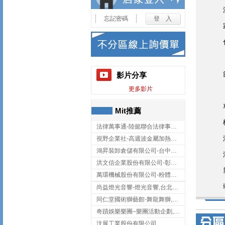
忘記密碼
影片分享
更多影片
Mit推薦
法律萬事通-陸懿聯合法律事務所
視野企業社-高週波金屬加熱設備,彰化高週波金屬加熱設備
鴻昇裝卸倉儲有限公司-台中貨櫃裝卸
洪文信企業股份有限公司-彰化鋅合金鑄造,彰化五金加工,彰化五金配件
萬環機械股份有限公司-粉體塗裝設備,輸送機,輸送機設備,台南輸送機
尚益燈光音響-燈光音響,台北燈光音響,台北燈光音響出租
同仁堂國術獅藝館-舞龍舞獅,台中舞龍舞獅
奇蹟娛樂樂團–樂團活動企劃,台中樂團表演,台中婚禮樂團
汶展工業股份有限公司