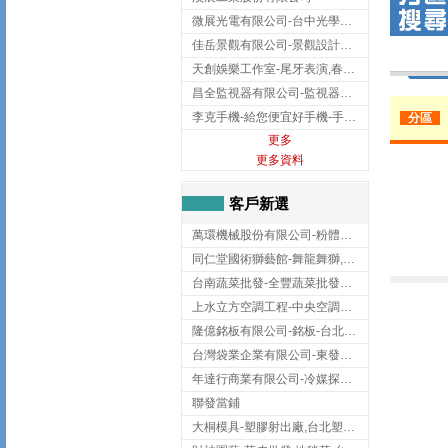
微展光電有限公司-台中光學鍍膜,optical filter taiwan,台灣光學鍍膜
佳岳景觀有限公司-景觀設計公司,台北景觀設計,台北景觀工程,中山區景觀設計
天創娛樂工作室-尾牙表演,春酒表演,板橋尾牙表演
昌全監視器有限公司-監視器安裝,高雄監視器安裝,鳳山區監視器安裝
李克手機-給您便宜好手機-手機收購,屏東手機收購
分區
更多
更多資料
客戶新選
萬環機械股份有限公司-粉體塗裝設備,輸送機,輸送機設備,台南輸送機
同仁堂國術獅藝館-舞龍舞獅,台中舞龍舞獅
台南蔬菜批發-全豐蔬菜批發專送/台南蔬菜箱宅配到府
上水立方空調工程-中央空調規劃,台北中央空調規劃
隆億銘板有限公司-銘板-台北銘板-板橋銘板
台灣袋業企業有限公司-東發企業社/台中太空袋/太空包
年達行商業有限公司-冷媒探漏儀,壓力錶組,真空泵浦,台北冷凍空調材料
聯發當鋪
大桐模具-塑膠射出廠,台北塑膠射出廠