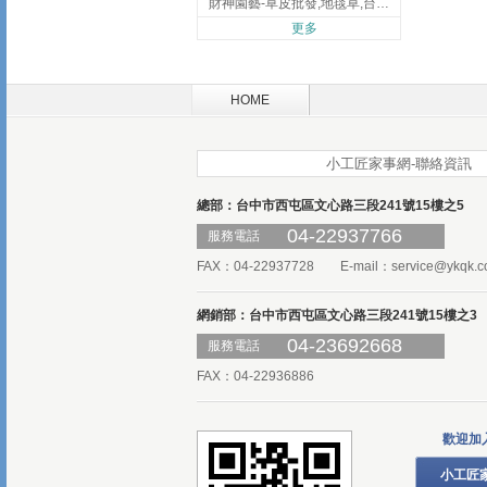
財神園藝-草皮批發,地毯草,台北草,彰化地毯草,彰化台北草
更多
HOME
小工匠家事網-聯絡資訊
總部：台中市西屯區文心路三段241號15樓之5
04-22937766
服務電話
FAX：04-22937728 E-mail：
service@ykqk.c
網銷部：台中市西屯區文心路三段241號15樓之3
04-23692668
服務電話
FAX：04-22936886
歡迎加
小工匠