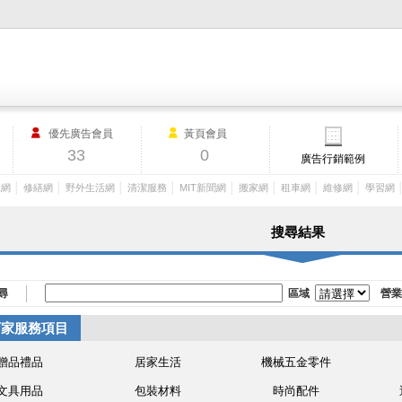
M.I.T製造業外貿網,MIT MACHINERY,http://www.mit-machinery.co
優先廣告會員
黃頁會員
33
0
廣告行銷範例
│
│
│
│
│
│
│
│
工網
修繕網
野外生活網
清潔服務
MIT新聞網
搬家網
租車網
維修網
學習網
搜尋結果
尋
區域
營業
店家服務項目
贈品禮品
居家生活
機械五金零件
文具用品
包裝材料
時尚配件