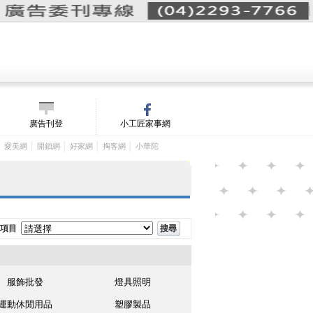
詢價單(
0
)
│
m/
廣告刊登
小工匠家事網
│
│
│
│
│
愛美網
開鎖網
好家網
掏客網
小華陀
項目
服飾批發
燈具照明
運動休閒用品
塑膠製品