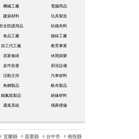
機械工廠
電腦用品
建築材料
玩具製造
安全防護用品
紡織布料
食品工廠
鐘錶工廠
加工代工廠
教育事業
居家修繕
休閒娛樂
皮件批發
廚浴設備
活動主持
汽車材料
角鋼製品
帆布製品
鐵氟龍製品
絕緣材料
通風系統
殯葬禮儀
宜蘭縣
苗栗縣
台中市
南投縣