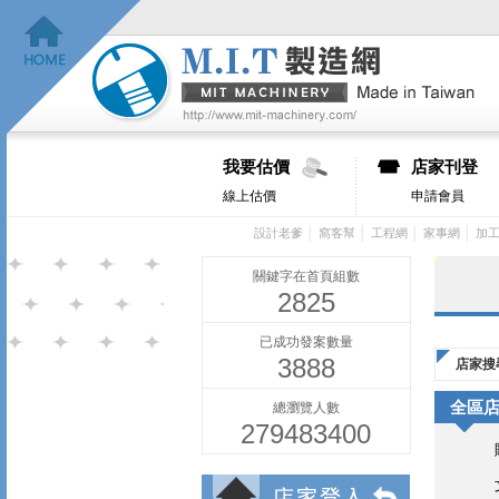
我要估價
店家刊登
線上估價
申請會員
│
│
│
│
設計老爹
窩客幫
工程網
家事網
加
關鍵字在首頁組數
2825
已成功發案數量
3888
店家搜
全區
總瀏覽人數
279483400