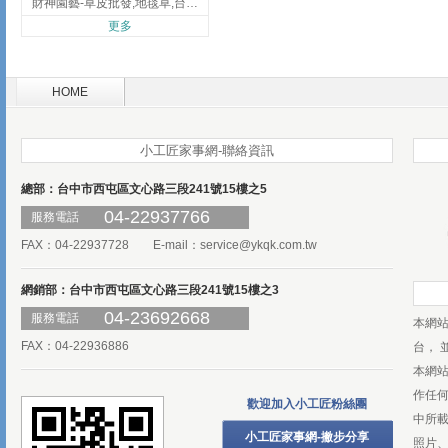
財神園藝-草皮批發,地毯草,台北草,彰化地毯草,彰化台北草
更多
HOME
小工匠家事網-聯絡資訊
總部：台中市西屯區文心路三段241號15樓之5
04-22937766
服務電話
FAX：04-22937728 E-mail：
service@ykqk.com.tw
網銷部：台中市西屯區文心路三段241號15樓之3
04-23692668
服務電話
本網
FAX：04-22936886
台， 
本網
作任
歡迎加入小工匠粉絲團
中所
小工匠家事網-撇步分享
照片、