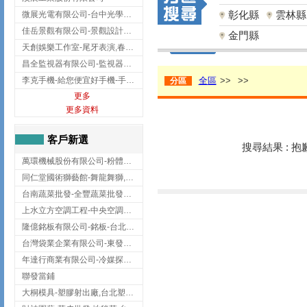
彰化縣
雲林縣
微展光電有限公司-台中光學鍍膜,optical filter taiwan,台灣光學鍍膜
佳岳景觀有限公司-景觀設計公司,台北景觀設計,台北景觀工程,中山區景觀設計
金門縣
天創娛樂工作室-尾牙表演,春酒表演,板橋尾牙表演
昌全監視器有限公司-監視器安裝,高雄監視器安裝,鳳山區監視器安裝
李克手機-給您便宜好手機-手機收購,屏東手機收購
全區
>>
>>
分區
更多
更多資料
客戶新選
搜尋結果 : 
萬環機械股份有限公司-粉體塗裝設備,輸送機,輸送機設備,台南輸送機
同仁堂國術獅藝館-舞龍舞獅,台中舞龍舞獅
台南蔬菜批發-全豐蔬菜批發專送/台南蔬菜箱宅配到府
上水立方空調工程-中央空調規劃,台北中央空調規劃
隆億銘板有限公司-銘板-台北銘板-板橋銘板
台灣袋業企業有限公司-東發企業社/台中太空袋/太空包
年達行商業有限公司-冷媒探漏儀,壓力錶組,真空泵浦,台北冷凍空調材料
聯發當鋪
大桐模具-塑膠射出廠,台北塑膠射出廠