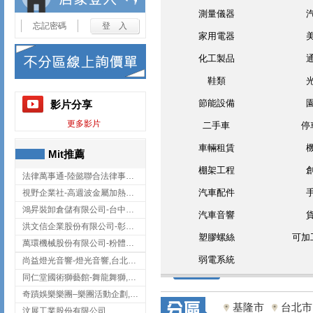
測量儀器
忘記密碼
家用電器
化工製品
鞋類
節能設備
影片分享
更多影片
二手車
停
車輛租賃
Mit推薦
棚架工程
法律萬事通-陸懿聯合法律事務所
汽車配件
視野企業社-高週波金屬加熱設備,彰化高週波金屬加熱設備
鴻昇裝卸倉儲有限公司-台中貨櫃裝卸
汽車音響
洪文信企業股份有限公司-彰化鋅合金鑄造,彰化五金加工,彰化五金配件
塑膠螺絲
可加
萬環機械股份有限公司-粉體塗裝設備,輸送機,輸送機設備,台南輸送機
弱電系統
尚益燈光音響-燈光音響,台北燈光音響,台北燈光音響出租
同仁堂國術獅藝館-舞龍舞獅,台中舞龍舞獅
奇蹟娛樂樂團–樂團活動企劃,台中樂團表演,台中婚禮樂團
基隆市
台北市
汶展工業股份有限公司