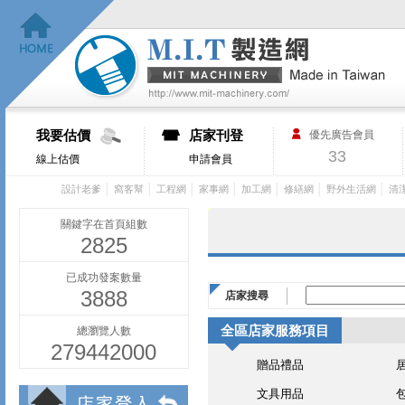
我要估價
店家刊登
優先廣告會員
33
線上估價
申請會員
│
│
│
│
│
│
│
設計老爹
窩客幫
工程網
家事網
加工網
修繕網
野外生活網
清
關鍵字在首頁組數
2825
已成功發案數量
3888
店家搜尋
全區店家服務項目
總瀏覽人數
279442000
贈品禮品
文具用品