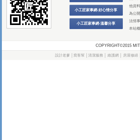
他資
小工匠家事網-好心情分享
為公
法情
小工匠家事網-溫馨分享
本站
COPYRIGHT©2015
設計老爹
│
窩客幫
│
清潔服務
│
維護網
│
房屋修繕