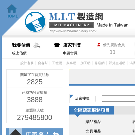
我要估價
店家刊登
優先廣告會員
33
線上估價
申請會員
│
│
│
│
│
│
│
設計老爹
窩客幫
工程網
家事網
加工網
修繕網
野外生活網
清
關鍵字在首頁組數
2825
已成功發案數量
3888
店家搜尋
全區店家服務項目
總瀏覽人數
279485800
贈品禮品
文具用品