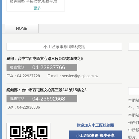
財神園藝-草皮批發,地毯草,台北草,彰化地毯草,彰化台北草
更多
HOME
小工匠家事網-聯絡資訊
總部：台中市西屯區文心路三段241號15樓之5
04-22937766
服務電話
FAX：04-22937728 E-mail：
service@ykqk.com.tw
網銷部：台中市西屯區文心路三段241號15樓之3
04-23692668
服務電話
本網
FAX：04-22936886
台， 
本網
作任
歡迎加入小工匠粉絲團
中所
小工匠家事網-撇步分享
照片、