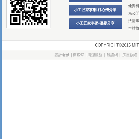
他資
小工匠家事網-好心情分享
為公
法情
小工匠家事網-溫馨分享
本站
COPYRIGHT©2015
設計老爹
│
窩客幫
│
清潔服務
│
維護網
│
房屋修繕