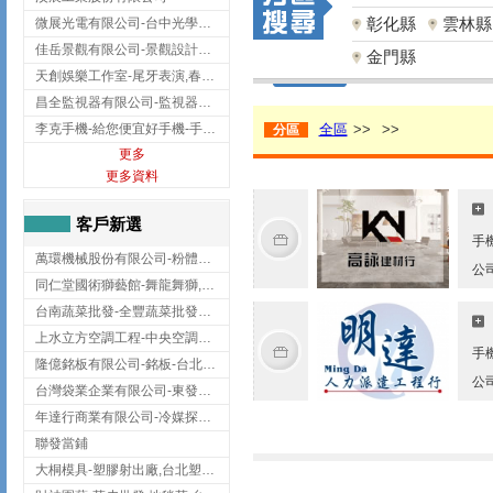
彰化縣
雲林縣
微展光電有限公司-台中光學鍍膜,optical filter taiwan,台灣光學鍍膜
佳岳景觀有限公司-景觀設計公司,台北景觀設計,台北景觀工程,中山區景觀設計
金門縣
天創娛樂工作室-尾牙表演,春酒表演,板橋尾牙表演
昌全監視器有限公司-監視器安裝,高雄監視器安裝,鳳山區監視器安裝
李克手機-給您便宜好手機-手機收購,屏東手機收購
全區
>>
>>
分區
更多
更多資料
客戶新選
手
萬環機械股份有限公司-粉體塗裝設備,輸送機,輸送機設備,台南輸送機
公
同仁堂國術獅藝館-舞龍舞獅,台中舞龍舞獅
台南蔬菜批發-全豐蔬菜批發專送/台南蔬菜箱宅配到府
上水立方空調工程-中央空調規劃,台北中央空調規劃
手
隆億銘板有限公司-銘板-台北銘板-板橋銘板
公
台灣袋業企業有限公司-東發企業社/台中太空袋/太空包
年達行商業有限公司-冷媒探漏儀,壓力錶組,真空泵浦,台北冷凍空調材料
聯發當鋪
大桐模具-塑膠射出廠,台北塑膠射出廠