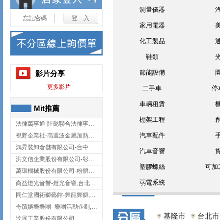
測量儀器
忘記密碼
家用電器
化工製品
鞋類
節能設備
影片分享
更多影片
二手車
停
車輛租賃
Mit推薦
棚架工程
法律萬事通-陸懿聯合法律事務所
汽車配件
視野企業社-高週波金屬加熱設備,彰化高週波金屬加熱設備
鴻昇裝卸倉儲有限公司-台中貨櫃裝卸
汽車音響
洪文信企業股份有限公司-彰化鋅合金鑄造,彰化五金加工,彰化五金配件
塑膠螺絲
可加
萬環機械股份有限公司-粉體塗裝設備,輸送機,輸送機設備,台南輸送機
弱電系統
尚益燈光音響-燈光音響,台北燈光音響,台北燈光音響出租
同仁堂國術獅藝館-舞龍舞獅,台中舞龍舞獅
奇蹟娛樂樂團–樂團活動企劃,台中樂團表演,台中婚禮樂團
基隆市
台北市
汶展工業股份有限公司