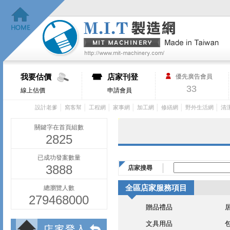
我要估價
店家刊登
優先廣告會員
33
線上估價
申請會員
│
│
│
│
│
│
│
設計老爹
窩客幫
工程網
家事網
加工網
修繕網
野外生活網
清
關鍵字在首頁組數
2825
已成功發案數量
3888
店家搜尋
全區店家服務項目
總瀏覽人數
279468000
贈品禮品
文具用品