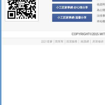
他資
小工匠家事網-好心情分享
為公
法情
小工匠家事網-溫馨分享
本站
COPYRIGHT©2015
設計老爹
│
窩客幫
│
清潔服務
│
維護網
│
房屋修繕