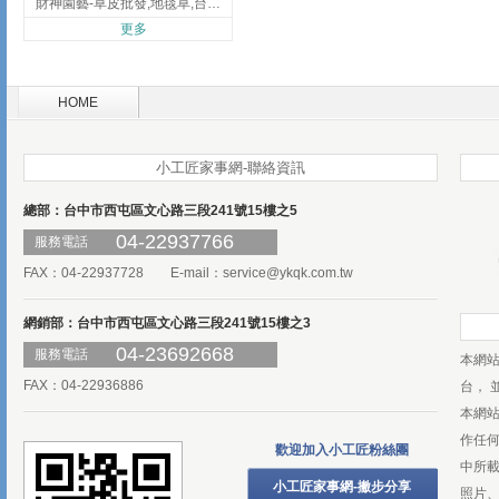
財神園藝-草皮批發,地毯草,台北草,彰化地毯草,彰化台北草
更多
HOME
小工匠家事網-聯絡資訊
總部：台中市西屯區文心路三段241號15樓之5
04-22937766
服務電話
FAX：04-22937728 E-mail：
service@ykqk.com.tw
網銷部：台中市西屯區文心路三段241號15樓之3
04-23692668
服務電話
本網
FAX：04-22936886
台， 
本網
作任
歡迎加入小工匠粉絲團
中所
小工匠家事網-撇步分享
照片、