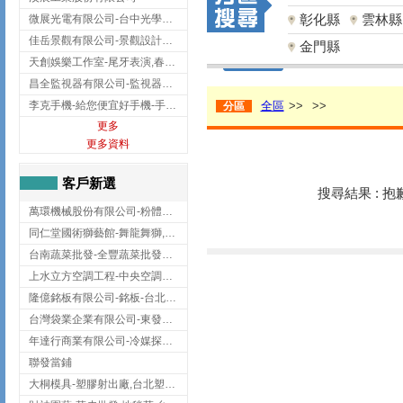
彰化縣
雲林縣
微展光電有限公司-台中光學鍍膜,optical filter taiwan,台灣光學鍍膜
佳岳景觀有限公司-景觀設計公司,台北景觀設計,台北景觀工程,中山區景觀設計
金門縣
天創娛樂工作室-尾牙表演,春酒表演,板橋尾牙表演
昌全監視器有限公司-監視器安裝,高雄監視器安裝,鳳山區監視器安裝
李克手機-給您便宜好手機-手機收購,屏東手機收購
全區
>>
>>
分區
更多
更多資料
客戶新選
搜尋結果 : 
萬環機械股份有限公司-粉體塗裝設備,輸送機,輸送機設備,台南輸送機
同仁堂國術獅藝館-舞龍舞獅,台中舞龍舞獅
台南蔬菜批發-全豐蔬菜批發專送/台南蔬菜箱宅配到府
上水立方空調工程-中央空調規劃,台北中央空調規劃
隆億銘板有限公司-銘板-台北銘板-板橋銘板
台灣袋業企業有限公司-東發企業社/台中太空袋/太空包
年達行商業有限公司-冷媒探漏儀,壓力錶組,真空泵浦,台北冷凍空調材料
聯發當鋪
大桐模具-塑膠射出廠,台北塑膠射出廠