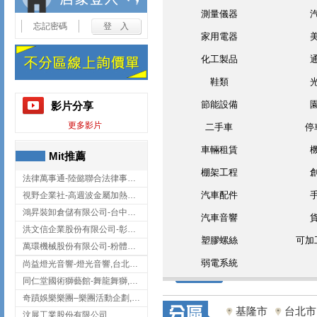
測量儀器
忘記密碼
家用電器
化工製品
鞋類
節能設備
影片分享
更多影片
二手車
停
車輛租賃
Mit推薦
棚架工程
法律萬事通-陸懿聯合法律事務所
汽車配件
視野企業社-高週波金屬加熱設備,彰化高週波金屬加熱設備
鴻昇裝卸倉儲有限公司-台中貨櫃裝卸
汽車音響
洪文信企業股份有限公司-彰化鋅合金鑄造,彰化五金加工,彰化五金配件
塑膠螺絲
可加
萬環機械股份有限公司-粉體塗裝設備,輸送機,輸送機設備,台南輸送機
弱電系統
尚益燈光音響-燈光音響,台北燈光音響,台北燈光音響出租
同仁堂國術獅藝館-舞龍舞獅,台中舞龍舞獅
奇蹟娛樂樂團–樂團活動企劃,台中樂團表演,台中婚禮樂團
基隆市
台北市
汶展工業股份有限公司