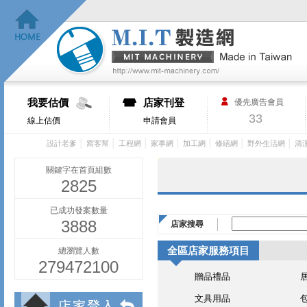
我要估價
店家刊登
優先廣告會員
33
線上估價
申請會員
│
│
│
│
│
│
│
設計老爹
窩客幫
工程網
家事網
加工網
修繕網
野外生活網
清
關鍵字在首頁組數
2825
已成功發案數量
3888
店家搜尋
全區店家服務項目
總瀏覽人數
279472100
贈品禮品
文具用品