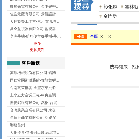
彰化縣
雲林縣
微展光電有限公司-台中光學鍍膜,optical filter taiwan,台灣光學鍍膜
佳岳景觀有限公司-景觀設計公司,台北景觀設計,台北景觀工程,中山區景觀設計
金門縣
天創娛樂工作室-尾牙表演,春酒表演,板橋尾牙表演
昌全監視器有限公司-監視器安裝,高雄監視器安裝,鳳山區監視器安裝
李克手機-給您便宜好手機-手機收購,屏東手機收購
全區
>>
>>
分區
更多
更多資料
客戶新選
搜尋結果 : 
萬環機械股份有限公司-粉體塗裝設備,輸送機,輸送機設備,台南輸送機
同仁堂國術獅藝館-舞龍舞獅,台中舞龍舞獅
台南蔬菜批發-全豐蔬菜批發專送/台南蔬菜箱宅配到府
上水立方空調工程-中央空調規劃,台北中央空調規劃
隆億銘板有限公司-銘板-台北銘板-板橋銘板
台灣袋業企業有限公司-東發企業社/台中太空袋/太空包
年達行商業有限公司-冷媒探漏儀,壓力錶組,真空泵浦,台北冷凍空調材料
聯發當鋪
大桐模具-塑膠射出廠,台北塑膠射出廠