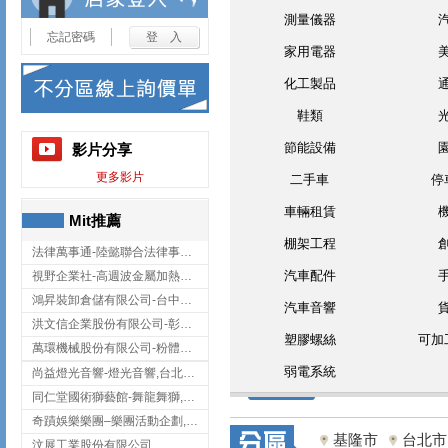
測量儀器
忘記密碼
家用電器
化工製品
鞋類
節能設備
影片分享
更多影片
二手車
停
車輛租賃
Mit推薦
棚架工程
法律萬事通-陸懿聯合法律事務所
汽車配件
視野企業社-高週波金屬加熱設備,彰化高週波金屬加熱設備
鴻昇裝卸倉儲有限公司-台中貨櫃裝卸
汽車音響
洪文信企業股份有限公司-彰化鋅合金鑄造,彰化五金加工,彰化五金配件
塑膠螺絲
可加
萬環機械股份有限公司-粉體塗裝設備,輸送機,輸送機設備,台南輸送機
弱電系統
尚益燈光音響-燈光音響,台北燈光音響,台北燈光音響出租
同仁堂國術獅藝館-舞龍舞獅,台中舞龍舞獅
奇蹟娛樂樂團–樂團活動企劃,台中樂團表演,台中婚禮樂團
基隆市
台北市
汶展工業股份有限公司