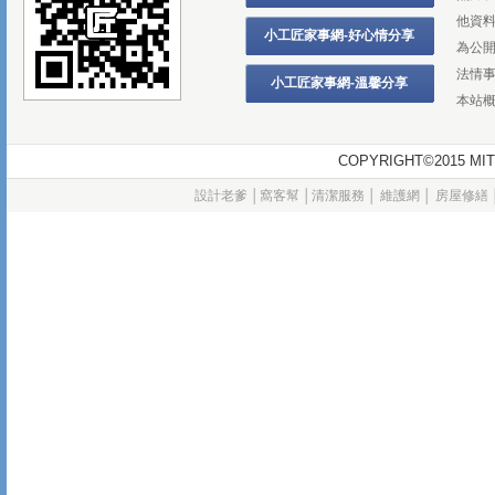
他資
小工匠家事網-好心情分享
為公
法情
小工匠家事網-溫馨分享
本站
COPYRIGHT©2015
設計老爹
│
窩客幫
│
清潔服務
│
維護網
│
房屋修繕