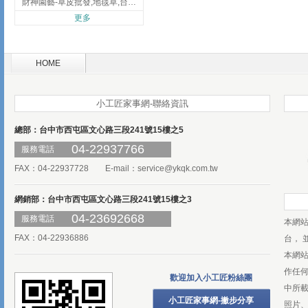
財神園藝-草皮批發,地毯草,台北草,彰化地毯草,彰化台北草
更多
HOME
小工匠家事網-聯絡資訊
總部：台中市西屯區文心路三段241號15樓之5
04-22937766
服務電話
FAX：04-22937728 E-mail：
service@ykqk.com.tw
網銷部：台中市西屯區文心路三段241號15樓之3
04-23692668
服務電話
本網
FAX：04-22936886
台， 
本網
作任
歡迎加入小工匠粉絲團
中所
小工匠家事網-撇步分享
照片、