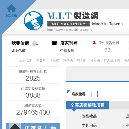
我要估價
店家刊登
優先廣告會員
33
線上估價
申請會員
│
│
│
│
│
│
│
設計老爹
窩客幫
工程網
家事網
加工網
修繕網
野外生活網
清
關鍵字在首頁組數
2825
已成功發案數量
3888
店家搜尋
全區店家服務項目
總瀏覽人數
279465400
贈品禮品
文具用品