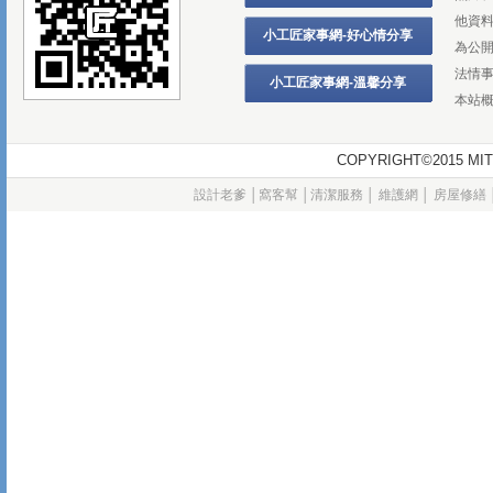
他資
小工匠家事網-好心情分享
為公
法情
小工匠家事網-溫馨分享
本站
COPYRIGHT©2015
設計老爹
│
窩客幫
│
清潔服務
│
維護網
│
房屋修繕