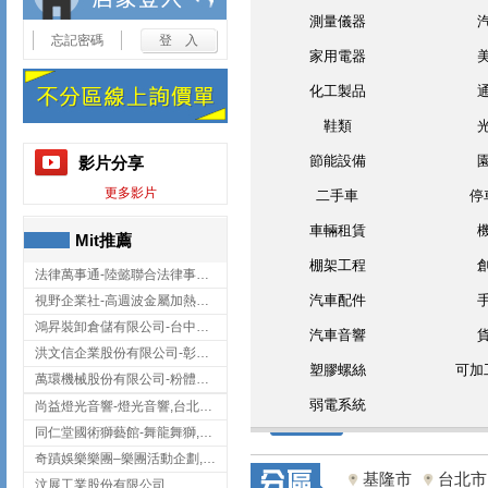
測量儀器
忘記密碼
家用電器
化工製品
鞋類
節能設備
影片分享
更多影片
二手車
停
車輛租賃
Mit推薦
棚架工程
法律萬事通-陸懿聯合法律事務所
汽車配件
視野企業社-高週波金屬加熱設備,彰化高週波金屬加熱設備
鴻昇裝卸倉儲有限公司-台中貨櫃裝卸
汽車音響
洪文信企業股份有限公司-彰化鋅合金鑄造,彰化五金加工,彰化五金配件
塑膠螺絲
可加
萬環機械股份有限公司-粉體塗裝設備,輸送機,輸送機設備,台南輸送機
弱電系統
尚益燈光音響-燈光音響,台北燈光音響,台北燈光音響出租
同仁堂國術獅藝館-舞龍舞獅,台中舞龍舞獅
奇蹟娛樂樂團–樂團活動企劃,台中樂團表演,台中婚禮樂團
基隆市
台北市
汶展工業股份有限公司