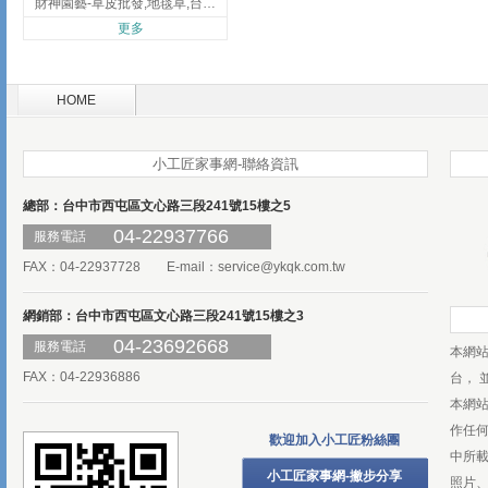
財神園藝-草皮批發,地毯草,台北草,彰化地毯草,彰化台北草
更多
HOME
小工匠家事網-聯絡資訊
總部：台中市西屯區文心路三段241號15樓之5
04-22937766
服務電話
FAX：04-22937728 E-mail：
service@ykqk.com.tw
網銷部：台中市西屯區文心路三段241號15樓之3
04-23692668
服務電話
本網
FAX：04-22936886
台， 
本網
作任
歡迎加入小工匠粉絲團
中所
小工匠家事網-撇步分享
照片、