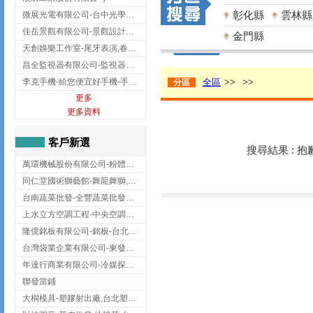
彰化縣
雲林縣
微展光電有限公司-台中光學鍍膜,optical filter taiwan,台灣光學鍍膜
佳岳景觀有限公司-景觀設計公司,台北景觀設計,台北景觀工程,中山區景觀設計
金門縣
天創娛樂工作室-尾牙表演,春酒表演,板橋尾牙表演
昌全監視器有限公司-監視器安裝,高雄監視器安裝,鳳山區監視器安裝
李克手機-給您便宜好手機-手機收購,屏東手機收購
全區
>>
>>
分區
更多
更多資料
客戶新選
搜尋結果 : 
萬環機械股份有限公司-粉體塗裝設備,輸送機,輸送機設備,台南輸送機
同仁堂國術獅藝館-舞龍舞獅,台中舞龍舞獅
台南蔬菜批發-全豐蔬菜批發專送/台南蔬菜箱宅配到府
上水立方空調工程-中央空調規劃,台北中央空調規劃
隆億銘板有限公司-銘板-台北銘板-板橋銘板
台灣袋業企業有限公司-東發企業社/台中太空袋/太空包
年達行商業有限公司-冷媒探漏儀,壓力錶組,真空泵浦,台北冷凍空調材料
聯發當鋪
大桐模具-塑膠射出廠,台北塑膠射出廠