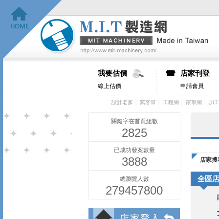
我要估價
店家刊登
線上估價
申請會員
│
│
│
│
設計老爹
窩客幫
工程網
家事網
加
關鍵字在首頁組數
2825
已成功發案數量
3888
店家搜
全區
總瀏覽人數
279457800