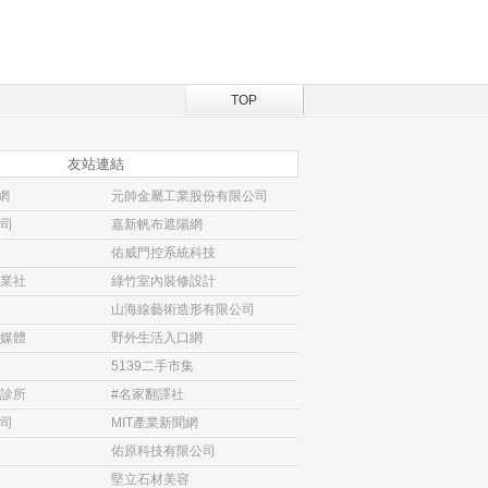
TOP
友站連結
網
元帥金屬工業股份有限公司
司
嘉新帆布遮陽網
佑威門控系統科技
業社
綠竹室內裝修設計
山海線藝術造形有限公司
媒體
野外生活入口網
5139二手市集
診所
#名家翻譯社
司
MIT產業新聞網
佑原科技有限公司
堅立石材美容