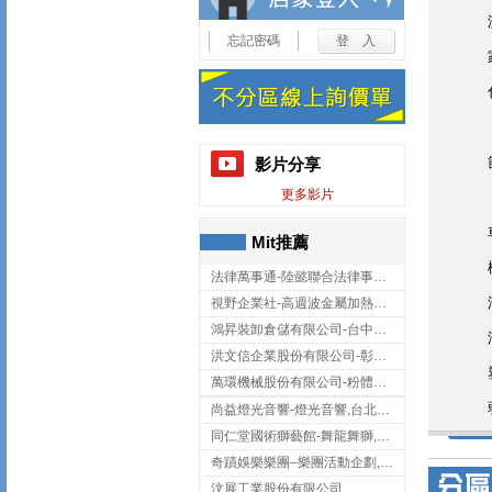
忘記密碼
影片分享
更多影片
Mit推薦
法律萬事通-陸懿聯合法律事務所
視野企業社-高週波金屬加熱設備,彰化高週波金屬加熱設備
鴻昇裝卸倉儲有限公司-台中貨櫃裝卸
洪文信企業股份有限公司-彰化鋅合金鑄造,彰化五金加工,彰化五金配件
萬環機械股份有限公司-粉體塗裝設備,輸送機,輸送機設備,台南輸送機
尚益燈光音響-燈光音響,台北燈光音響,台北燈光音響出租
同仁堂國術獅藝館-舞龍舞獅,台中舞龍舞獅
奇蹟娛樂樂團–樂團活動企劃,台中樂團表演,台中婚禮樂團
汶展工業股份有限公司