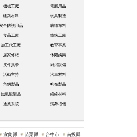
機械工廠
電腦用品
建築材料
玩具製造
安全防護用品
紡織布料
食品工廠
鐘錶工廠
加工代工廠
教育事業
居家修繕
休閒娛樂
皮件批發
廚浴設備
活動主持
汽車材料
角鋼製品
帆布製品
鐵氟龍製品
絕緣材料
通風系統
殯葬禮儀
宜蘭縣
苗栗縣
台中市
南投縣