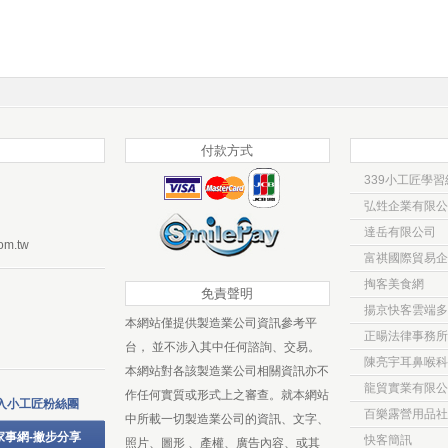
付款方式
339小工匠學習
弘甡企業有限公
達岳有限公司
om.tw
富祺國際貿易企
掏客美食網
免責聲明
揚京快客雲端多
本網站僅提供製造業公司資訊參考平
正暘法律事務所
台， 並不涉入其中任何諮詢、交易。
陳亮宇耳鼻喉科
本網站對各該製造業公司相關資訊亦不
龍貿實業有限公
作任何實質或形式上之審查。就本網站
入小工匠粉絲團
百樂露營用品社
中所載一切製造業公司的資訊、文字、
家事網-撇步分享
快客簡訊
照片、圖形 、產權、廣告內容、或其