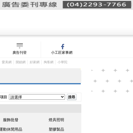
詢價單(
0
)
│
m/
廣告刊登
小工匠家事網
│
│
│
│
│
愛美網
開鎖網
好家網
掏客網
小華陀
項目
服飾批發
燈具照明
運動休閒用品
塑膠製品