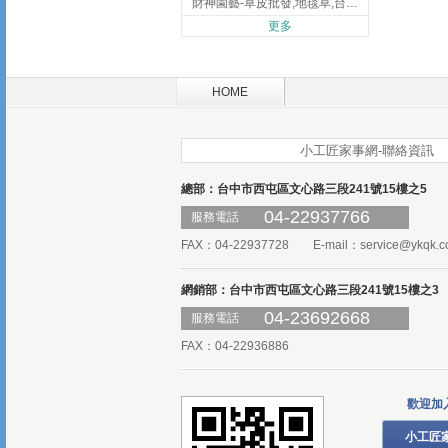
財神園藝-草皮批發,地毯草,台北草,彰化地毯草,彰化台北草
更多
HOME
小工匠家事網-聯絡資訊
總部：台中市西屯區文心路三段241號15樓之5
04-22937766
服務電話
FAX：04-22937728 E-mail：
service@ykqk.c
網銷部：台中市西屯區文心路三段241號15樓之3
04-23692668
服務電話
FAX：04-22936886
歡迎加
小工匠