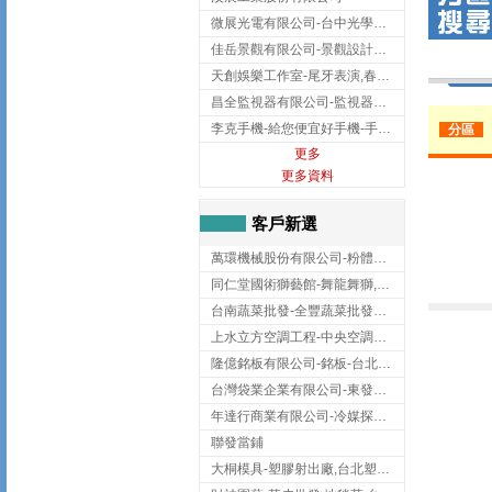
微展光電有限公司-台中光學鍍膜,optical filter taiwan,台灣光學鍍膜
佳岳景觀有限公司-景觀設計公司,台北景觀設計,台北景觀工程,中山區景觀設計
天創娛樂工作室-尾牙表演,春酒表演,板橋尾牙表演
昌全監視器有限公司-監視器安裝,高雄監視器安裝,鳳山區監視器安裝
李克手機-給您便宜好手機-手機收購,屏東手機收購
分區
更多
更多資料
客戶新選
萬環機械股份有限公司-粉體塗裝設備,輸送機,輸送機設備,台南輸送機
同仁堂國術獅藝館-舞龍舞獅,台中舞龍舞獅
台南蔬菜批發-全豐蔬菜批發專送/台南蔬菜箱宅配到府
上水立方空調工程-中央空調規劃,台北中央空調規劃
隆億銘板有限公司-銘板-台北銘板-板橋銘板
台灣袋業企業有限公司-東發企業社/台中太空袋/太空包
年達行商業有限公司-冷媒探漏儀,壓力錶組,真空泵浦,台北冷凍空調材料
聯發當鋪
大桐模具-塑膠射出廠,台北塑膠射出廠