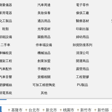
測量儀器
汽車周邊
電子零件
家用電器
美妝保養
傢俱工廠
化工製品
通訊用品
醫療器材
鞋類
光學器材
印刷出版
節能設備
園藝用品
婦幼用品
二手車
停車場設備
卸貨防撞系列
車輛租賃
機械油品
清潔公司
棚架工程
創業加盟
開運商品
汽車配件
手機配件
露營用品
汽車音響
貨櫃相關
工程塑膠
塑膠螺絲
可加工精密陶瓷
PU製品
弱電系統
其他
基隆市
台北市
新北市
桃園市
新竹市
新竹縣