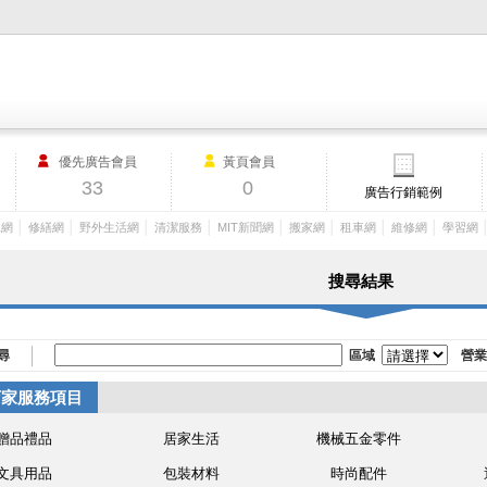
M.I.T製造業外貿網,MIT MACHINERY,http://www.mit-machinery.co
優先廣告會員
黃頁會員
33
0
廣告行銷範例
│
│
│
│
│
│
│
│
工網
修繕網
野外生活網
清潔服務
MIT新聞網
搬家網
租車網
維修網
學習網
搜尋結果
尋
區域
營業
店家服務項目
贈品禮品
居家生活
機械五金零件
文具用品
包裝材料
時尚配件