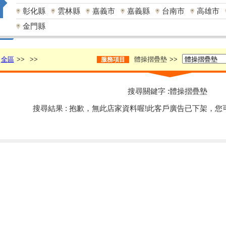
彰化縣
雲林縣
嘉義市
嘉義縣
台南市
高雄市
金門縣
全區
>>
>>
體操摺疊墊
>>
服務項目
搜尋關鍵字 :體操摺疊墊
搜尋結果 : 抱歉，無此店家資料喔!此客戶廣告已下架，您