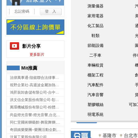
測量儀器
忘記密碼
家用電器
化工製品
鞋類
節能設備
影片分享
更多影片
二手車
停
車輛租賃
Mit推薦
棚架工程
法律萬事通-陸懿聯合法律事務所
汽車配件
視野企業社-高週波金屬加熱設備,彰化高週波金屬加熱設備
鴻昇裝卸倉儲有限公司-台中貨櫃裝卸
汽車音響
洪文信企業股份有限公司-彰化鋅合金鑄造,彰化五金加工,彰化五金配件
塑膠螺絲
可加
萬環機械股份有限公司-粉體塗裝設備,輸送機,輸送機設備,台南輸送機
弱電系統
尚益燈光音響-燈光音響,台北燈光音響,台北燈光音響出租
同仁堂國術獅藝館-舞龍舞獅,台中舞龍舞獅
奇蹟娛樂樂團–樂團活動企劃,台中樂團表演,台中婚禮樂團
基隆市
台北市
汶展工業股份有限公司