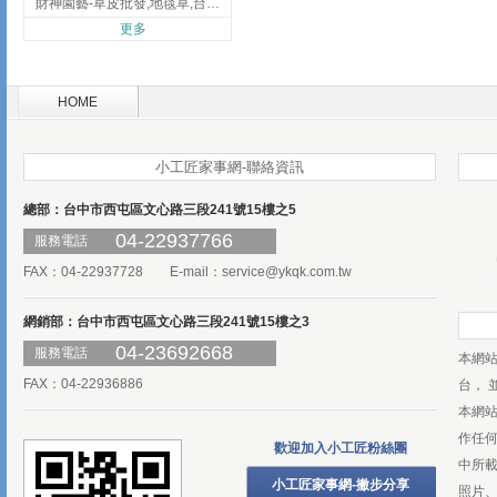
財神園藝-草皮批發,地毯草,台北草,彰化地毯草,彰化台北草
更多
HOME
小工匠家事網-聯絡資訊
總部：台中市西屯區文心路三段241號15樓之5
04-22937766
服務電話
FAX：04-22937728 E-mail：
service@ykqk.com.tw
網銷部：台中市西屯區文心路三段241號15樓之3
04-23692668
服務電話
本網
FAX：04-22936886
台， 
本網
作任
歡迎加入小工匠粉絲團
中所
小工匠家事網-撇步分享
照片、