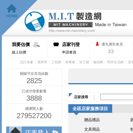
我要估價
店家刊登
優先廣告會員
33
線上估價
申請會員
│
│
│
│
│
│
│
設計老爹
窩客幫
工程網
家事網
加工網
修繕網
野外生活網
清
關鍵字在首頁組數
2825
已成功發案數量
3888
店家搜尋
全區店家服務項目
總瀏覽人數
279527200
贈品禮品
文具用品