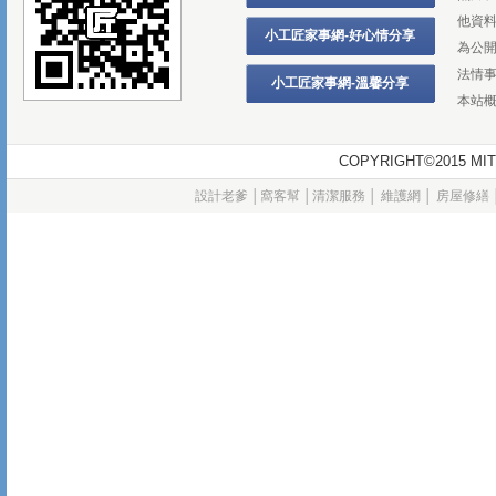
他資
小工匠家事網-好心情分享
為公
法情
小工匠家事網-溫馨分享
本站
COPYRIGHT©2015
設計老爹
│
窩客幫
│
清潔服務
│
維護網
│
房屋修繕