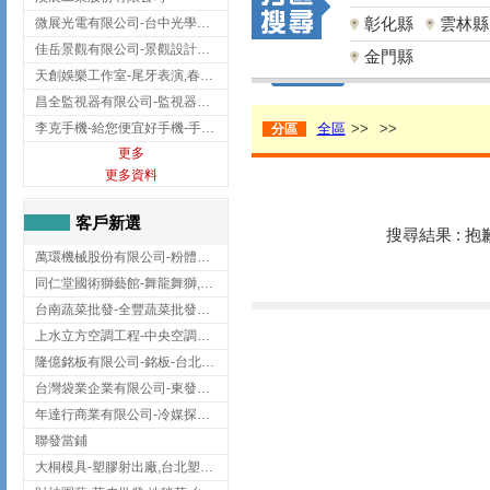
彰化縣
雲林縣
微展光電有限公司-台中光學鍍膜,optical filter taiwan,台灣光學鍍膜
佳岳景觀有限公司-景觀設計公司,台北景觀設計,台北景觀工程,中山區景觀設計
金門縣
天創娛樂工作室-尾牙表演,春酒表演,板橋尾牙表演
昌全監視器有限公司-監視器安裝,高雄監視器安裝,鳳山區監視器安裝
李克手機-給您便宜好手機-手機收購,屏東手機收購
全區
>>
>>
分區
更多
更多資料
客戶新選
搜尋結果 : 
萬環機械股份有限公司-粉體塗裝設備,輸送機,輸送機設備,台南輸送機
同仁堂國術獅藝館-舞龍舞獅,台中舞龍舞獅
台南蔬菜批發-全豐蔬菜批發專送/台南蔬菜箱宅配到府
上水立方空調工程-中央空調規劃,台北中央空調規劃
隆億銘板有限公司-銘板-台北銘板-板橋銘板
台灣袋業企業有限公司-東發企業社/台中太空袋/太空包
年達行商業有限公司-冷媒探漏儀,壓力錶組,真空泵浦,台北冷凍空調材料
聯發當鋪
大桐模具-塑膠射出廠,台北塑膠射出廠