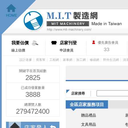
我要估價
店家刊登
優先廣告會員
33
線上估價
申請會員
│
│
│
│
│
│
│
設計老爹
窩客幫
工程網
家事網
加工網
修繕網
野外生活網
清
關鍵字在首頁組數
2825
已成功發案數量
3888
店家搜尋
全區店家服務項目
總瀏覽人數
279472400
贈品禮品
文具用品