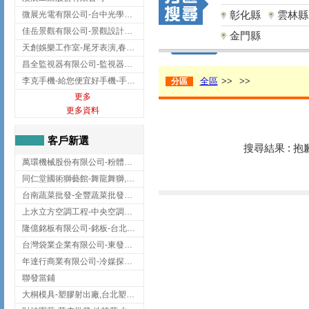
彰化縣
雲林縣
微展光電有限公司-台中光學鍍膜,optical filter taiwan,台灣光學鍍膜
佳岳景觀有限公司-景觀設計公司,台北景觀設計,台北景觀工程,中山區景觀設計
金門縣
天創娛樂工作室-尾牙表演,春酒表演,板橋尾牙表演
昌全監視器有限公司-監視器安裝,高雄監視器安裝,鳳山區監視器安裝
李克手機-給您便宜好手機-手機收購,屏東手機收購
全區
>>
>>
分區
更多
更多資料
客戶新選
搜尋結果 : 
萬環機械股份有限公司-粉體塗裝設備,輸送機,輸送機設備,台南輸送機
同仁堂國術獅藝館-舞龍舞獅,台中舞龍舞獅
台南蔬菜批發-全豐蔬菜批發專送/台南蔬菜箱宅配到府
上水立方空調工程-中央空調規劃,台北中央空調規劃
隆億銘板有限公司-銘板-台北銘板-板橋銘板
台灣袋業企業有限公司-東發企業社/台中太空袋/太空包
年達行商業有限公司-冷媒探漏儀,壓力錶組,真空泵浦,台北冷凍空調材料
聯發當鋪
大桐模具-塑膠射出廠,台北塑膠射出廠