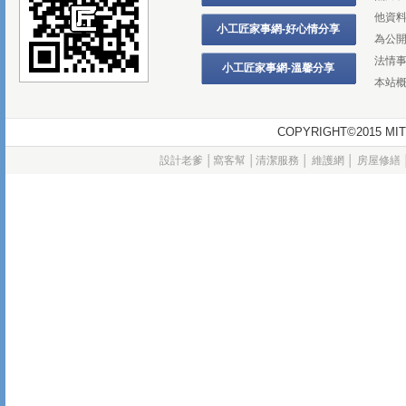
他資
小工匠家事網-好心情分享
為公
法情
小工匠家事網-溫馨分享
本站
COPYRIGHT©2015
設計老爹
│
窩客幫
│
清潔服務
│
維護網
│
房屋修繕