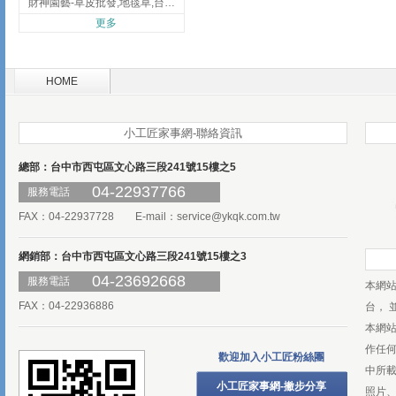
財神園藝-草皮批發,地毯草,台北草,彰化地毯草,彰化台北草
更多
HOME
小工匠家事網-聯絡資訊
總部：台中市西屯區文心路三段241號15樓之5
04-22937766
服務電話
FAX：04-22937728 E-mail：
service@ykqk.com.tw
網銷部：台中市西屯區文心路三段241號15樓之3
04-23692668
服務電話
本網
FAX：04-22936886
台， 
本網
作任
歡迎加入小工匠粉絲團
中所
小工匠家事網-撇步分享
照片、