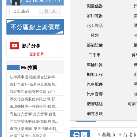
測量儀器
忘記密碼
家用電器
化工製品
鞋類
節能設備
影片分享
更多影片
二手車
停
車輛租賃
Mit推薦
棚架工程
法律萬事通-陸懿聯合法律事務所
汽車配件
視野企業社-高週波金屬加熱設備,彰化高週波金屬加熱設備
鴻昇裝卸倉儲有限公司-台中貨櫃裝卸
汽車音響
洪文信企業股份有限公司-彰化鋅合金鑄造,彰化五金加工,彰化五金配件
塑膠螺絲
可加
萬環機械股份有限公司-粉體塗裝設備,輸送機,輸送機設備,台南輸送機
弱電系統
尚益燈光音響-燈光音響,台北燈光音響,台北燈光音響出租
同仁堂國術獅藝館-舞龍舞獅,台中舞龍舞獅
奇蹟娛樂樂團–樂團活動企劃,台中樂團表演,台中婚禮樂團
基隆市
台北市
汶展工業股份有限公司