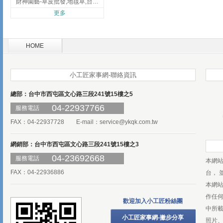
財神園藝-草皮批發,地毯草,台北草,彰化地毯草,彰化台北草
更多
HOME
小工匠家事網-聯絡資訊
總部：台中市西屯區文心路三段241號15樓之5
04-22937766
服務電話
FAX：04-22937728 E-mail：
service@ykqk.com.tw
網銷部：台中市西屯區文心路三段241號15樓之3
04-23692668
服務電話
本網
FAX：04-22936886
台， 
本網
作任
歡迎加入小工匠粉絲團
中所
小工匠家事網-撇步分享
照片、