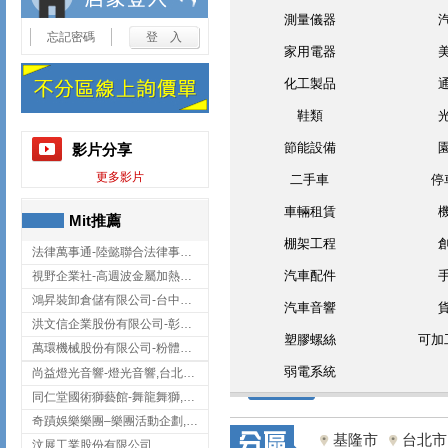
測量儀器
忘記密碼
家用電器
化工製品
鞋類
節能設備
影片分享
更多影片
二手車
停
車輛租賃
Mit推薦
棚架工程
法律萬事通-陸懿聯合法律事務所
汽車配件
視野企業社-高週波金屬加熱設備,彰化高週波金屬加熱設備
鴻昇裝卸倉儲有限公司-台中貨櫃裝卸
汽車音響
洪文信企業股份有限公司-彰化鋅合金鑄造,彰化五金加工,彰化五金配件
塑膠螺絲
可加
萬環機械股份有限公司-粉體塗裝設備,輸送機,輸送機設備,台南輸送機
弱電系統
尚益燈光音響-燈光音響,台北燈光音響,台北燈光音響出租
同仁堂國術獅藝館-舞龍舞獅,台中舞龍舞獅
奇蹟娛樂樂團–樂團活動企劃,台中樂團表演,台中婚禮樂團
基隆市
台北市
汶展工業股份有限公司