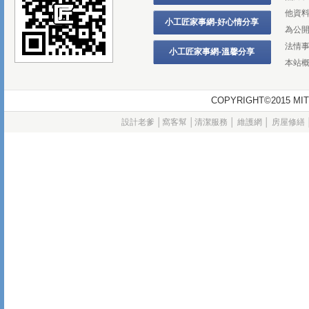
他資
小工匠家事網-好心情分享
為公
法情
小工匠家事網-溫馨分享
本站
COPYRIGHT©2015
設計老爹
│
窩客幫
│
清潔服務
│
維護網
│
房屋修繕