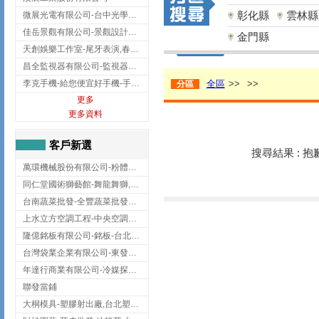
彰化縣
雲林縣
微展光電有限公司-台中光學鍍膜,optical filter taiwan,台灣光學鍍膜
佳岳景觀有限公司-景觀設計公司,台北景觀設計,台北景觀工程,中山區景觀設計
金門縣
天創娛樂工作室-尾牙表演,春酒表演,板橋尾牙表演
昌全監視器有限公司-監視器安裝,高雄監視器安裝,鳳山區監視器安裝
李克手機-給您便宜好手機-手機收購,屏東手機收購
全區
>>
>>
分區
更多
更多資料
客戶新選
搜尋結果 : 
萬環機械股份有限公司-粉體塗裝設備,輸送機,輸送機設備,台南輸送機
同仁堂國術獅藝館-舞龍舞獅,台中舞龍舞獅
台南蔬菜批發-全豐蔬菜批發專送/台南蔬菜箱宅配到府
上水立方空調工程-中央空調規劃,台北中央空調規劃
隆億銘板有限公司-銘板-台北銘板-板橋銘板
台灣袋業企業有限公司-東發企業社/台中太空袋/太空包
年達行商業有限公司-冷媒探漏儀,壓力錶組,真空泵浦,台北冷凍空調材料
聯發當鋪
大桐模具-塑膠射出廠,台北塑膠射出廠