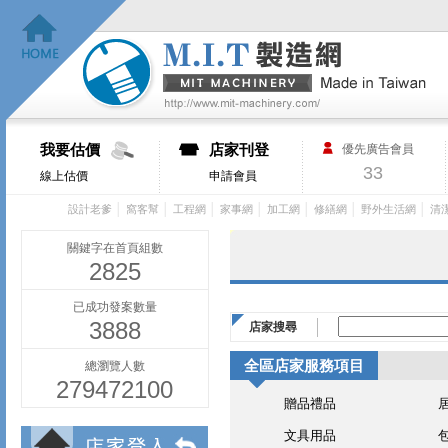
我要估價
店家刊登
優先廣告會員
33
線上估價
申請會員
│
│
│
│
│
│
│
設計老爹
窩客幫
工程網
家事網
加工網
修繕網
野外生活網
清
關鍵字在首頁組數
2825
已成功發案數量
3888
店家搜尋
全區店家服務項目
總瀏覽人數
279472100
贈品禮品
文具用品