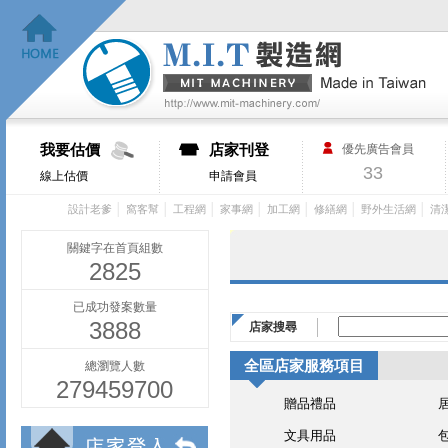
我要估價
店家刊登
優先廣告會員
33
線上估價
申請會員
│
│
│
│
│
│
│
設計老爹
窩客幫
工程網
家事網
加工網
修繕網
野外生活網
清
關鍵字在首頁組數
2825
已成功發案數量
3888
店家搜尋
全區店家服務項目
總瀏覽人數
279459700
贈品禮品
文具用品