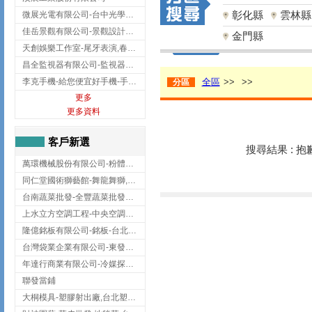
彰化縣
雲林縣
微展光電有限公司-台中光學鍍膜,optical filter taiwan,台灣光學鍍膜
佳岳景觀有限公司-景觀設計公司,台北景觀設計,台北景觀工程,中山區景觀設計
金門縣
天創娛樂工作室-尾牙表演,春酒表演,板橋尾牙表演
昌全監視器有限公司-監視器安裝,高雄監視器安裝,鳳山區監視器安裝
李克手機-給您便宜好手機-手機收購,屏東手機收購
全區
>>
>>
分區
更多
更多資料
客戶新選
搜尋結果 : 
萬環機械股份有限公司-粉體塗裝設備,輸送機,輸送機設備,台南輸送機
同仁堂國術獅藝館-舞龍舞獅,台中舞龍舞獅
台南蔬菜批發-全豐蔬菜批發專送/台南蔬菜箱宅配到府
上水立方空調工程-中央空調規劃,台北中央空調規劃
隆億銘板有限公司-銘板-台北銘板-板橋銘板
台灣袋業企業有限公司-東發企業社/台中太空袋/太空包
年達行商業有限公司-冷媒探漏儀,壓力錶組,真空泵浦,台北冷凍空調材料
聯發當鋪
大桐模具-塑膠射出廠,台北塑膠射出廠