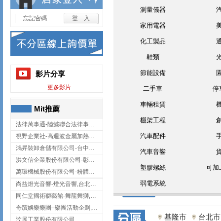
測量儀器
忘記密碼
家用電器
化工製品
鞋類
節能設備
影片分享
更多影片
二手車
停
車輛租賃
Mit推薦
棚架工程
法律萬事通-陸懿聯合法律事務所
汽車配件
視野企業社-高週波金屬加熱設備,彰化高週波金屬加熱設備
鴻昇裝卸倉儲有限公司-台中貨櫃裝卸
汽車音響
洪文信企業股份有限公司-彰化鋅合金鑄造,彰化五金加工,彰化五金配件
塑膠螺絲
可加
萬環機械股份有限公司-粉體塗裝設備,輸送機,輸送機設備,台南輸送機
弱電系統
尚益燈光音響-燈光音響,台北燈光音響,台北燈光音響出租
同仁堂國術獅藝館-舞龍舞獅,台中舞龍舞獅
奇蹟娛樂樂團–樂團活動企劃,台中樂團表演,台中婚禮樂團
基隆市
台北市
汶展工業股份有限公司