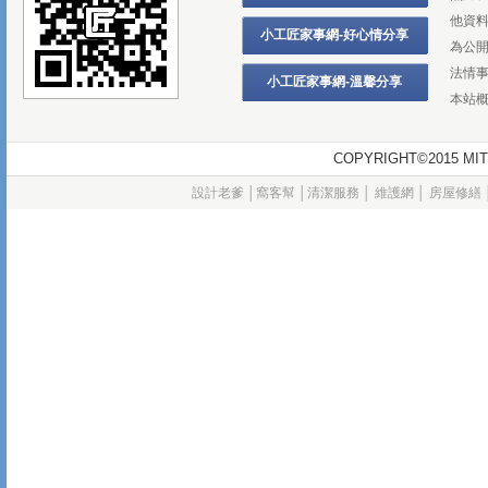
他資
小工匠家事網-好心情分享
為公
法情
小工匠家事網-溫馨分享
本站
COPYRIGHT©2015
設計老爹
│
窩客幫
│
清潔服務
│
維護網
│
房屋修繕