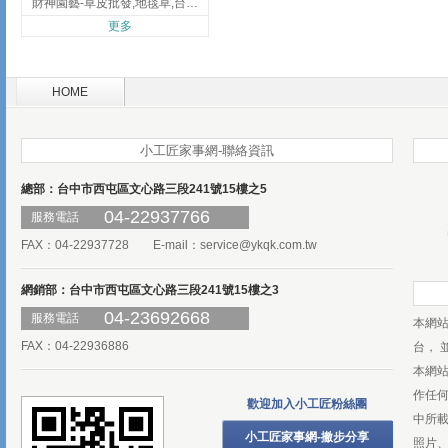
財神園藝-草皮批發,地毯草,台北草,彰化地毯草,彰化台北草
更多
HOME
小工匠家事網-聯絡資訊
總部：台中市西屯區文心路三段241號15樓之5
04-22937766
服務電話
FAX：04-22937728 E-mail：
service@ykqk.com.tw
網銷部：台中市西屯區文心路三段241號15樓之3
04-23692668
服務電話
本網
FAX：04-22936886
台， 
本網
作任
歡迎加入小工匠粉絲團
中所
小工匠家事網-撇步分享
照片、