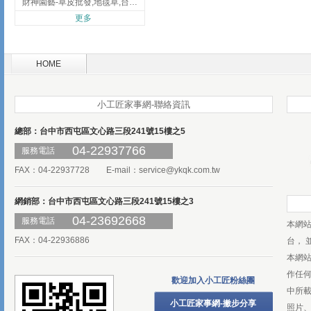
財神園藝-草皮批發,地毯草,台北草,彰化地毯草,彰化台北草
更多
HOME
小工匠家事網-聯絡資訊
總部：台中市西屯區文心路三段241號15樓之5
04-22937766
服務電話
FAX：04-22937728 E-mail：
service@ykqk.com.tw
網銷部：台中市西屯區文心路三段241號15樓之3
04-23692668
服務電話
本網
FAX：04-22936886
台， 
本網
作任
歡迎加入小工匠粉絲團
中所
小工匠家事網-撇步分享
照片、