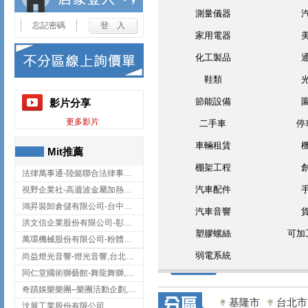
測量儀器
忘記密碼
家用電器
化工製品
鞋類
節能設備
影片分享
更多影片
二手車
停
車輛租賃
Mit推薦
棚架工程
法律萬事通-陸懿聯合法律事務所
汽車配件
視野企業社-高週波金屬加熱設備,彰化高週波金屬加熱設備
鴻昇裝卸倉儲有限公司-台中貨櫃裝卸
汽車音響
洪文信企業股份有限公司-彰化鋅合金鑄造,彰化五金加工,彰化五金配件
塑膠螺絲
可加
萬環機械股份有限公司-粉體塗裝設備,輸送機,輸送機設備,台南輸送機
弱電系統
尚益燈光音響-燈光音響,台北燈光音響,台北燈光音響出租
同仁堂國術獅藝館-舞龍舞獅,台中舞龍舞獅
奇蹟娛樂樂團–樂團活動企劃,台中樂團表演,台中婚禮樂團
基隆市
台北市
汶展工業股份有限公司