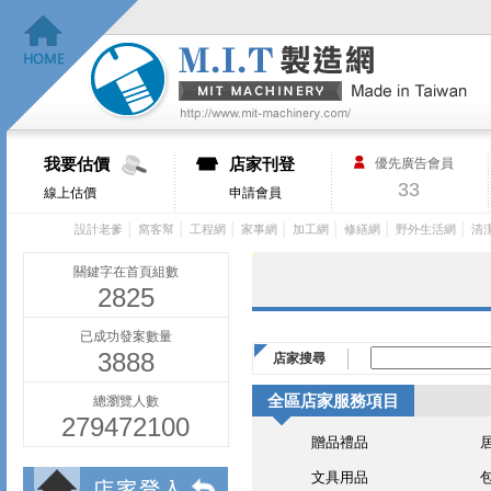
我要估價
店家刊登
優先廣告會員
33
線上估價
申請會員
│
│
│
│
│
│
│
設計老爹
窩客幫
工程網
家事網
加工網
修繕網
野外生活網
清
關鍵字在首頁組數
2825
已成功發案數量
3888
店家搜尋
全區店家服務項目
總瀏覽人數
279472100
贈品禮品
文具用品