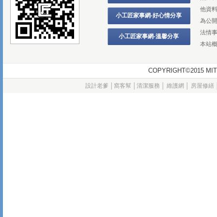
他資
小工匠家事網-好心情分享
為公
法情
小工匠家事網-溫馨分享
本站
COPYRIGHT©2015
設計老爹
│
窩客幫
│
清潔服務
│
維護網
│
房屋修繕