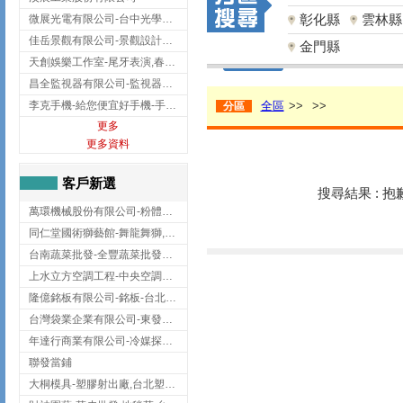
彰化縣
雲林縣
微展光電有限公司-台中光學鍍膜,optical filter taiwan,台灣光學鍍膜
佳岳景觀有限公司-景觀設計公司,台北景觀設計,台北景觀工程,中山區景觀設計
金門縣
天創娛樂工作室-尾牙表演,春酒表演,板橋尾牙表演
昌全監視器有限公司-監視器安裝,高雄監視器安裝,鳳山區監視器安裝
李克手機-給您便宜好手機-手機收購,屏東手機收購
全區
>>
>>
分區
更多
更多資料
客戶新選
搜尋結果 : 
萬環機械股份有限公司-粉體塗裝設備,輸送機,輸送機設備,台南輸送機
同仁堂國術獅藝館-舞龍舞獅,台中舞龍舞獅
台南蔬菜批發-全豐蔬菜批發專送/台南蔬菜箱宅配到府
上水立方空調工程-中央空調規劃,台北中央空調規劃
隆億銘板有限公司-銘板-台北銘板-板橋銘板
台灣袋業企業有限公司-東發企業社/台中太空袋/太空包
年達行商業有限公司-冷媒探漏儀,壓力錶組,真空泵浦,台北冷凍空調材料
聯發當鋪
大桐模具-塑膠射出廠,台北塑膠射出廠