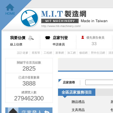
我要估價
店家刊登
優先廣告會員
33
線上估價
申請會員
│
│
│
│
│
│
│
設計老爹
窩客幫
工程網
家事網
加工網
修繕網
野外生活網
清
關鍵字在首頁組數
2825
已成功發案數量
3888
店家搜尋
全區店家服務項目
總瀏覽人數
279462300
贈品禮品
文具用品