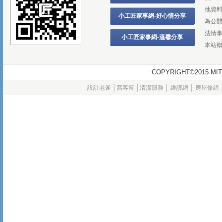
他資
小工匠家事網-好心情分享
為公
法情
小工匠家事網-溫馨分享
本站
COPYRIGHT©2015
設計老爹
│
窩客幫
│
清潔服務
│
維護網
│
房屋修繕