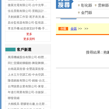
彰化縣
雲林縣
微展光電有限公司-台中光學鍍膜,optical filter taiwan,台灣光學鍍膜
佳岳景觀有限公司-景觀設計公司,台北景觀設計,台北景觀工程,中山區景觀設計
金門縣
天創娛樂工作室-尾牙表演,春酒表演,板橋尾牙表演
昌全監視器有限公司-監視器安裝,高雄監視器安裝,鳳山區監視器安裝
李克手機-給您便宜好手機-手機收購,屏東手機收購
全區
>>
>>
分區
更多
更多資料
客戶新選
搜尋結果 : 
萬環機械股份有限公司-粉體塗裝設備,輸送機,輸送機設備,台南輸送機
同仁堂國術獅藝館-舞龍舞獅,台中舞龍舞獅
台南蔬菜批發-全豐蔬菜批發專送/台南蔬菜箱宅配到府
上水立方空調工程-中央空調規劃,台北中央空調規劃
隆億銘板有限公司-銘板-台北銘板-板橋銘板
台灣袋業企業有限公司-東發企業社/台中太空袋/太空包
年達行商業有限公司-冷媒探漏儀,壓力錶組,真空泵浦,台北冷凍空調材料
聯發當鋪
大桐模具-塑膠射出廠,台北塑膠射出廠