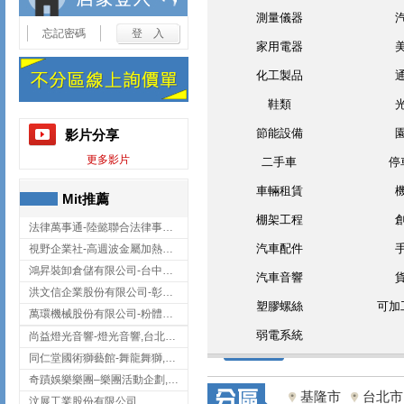
測量儀器
忘記密碼
家用電器
化工製品
鞋類
節能設備
影片分享
更多影片
二手車
停
車輛租賃
Mit推薦
棚架工程
法律萬事通-陸懿聯合法律事務所
汽車配件
視野企業社-高週波金屬加熱設備,彰化高週波金屬加熱設備
鴻昇裝卸倉儲有限公司-台中貨櫃裝卸
汽車音響
洪文信企業股份有限公司-彰化鋅合金鑄造,彰化五金加工,彰化五金配件
塑膠螺絲
可加
萬環機械股份有限公司-粉體塗裝設備,輸送機,輸送機設備,台南輸送機
弱電系統
尚益燈光音響-燈光音響,台北燈光音響,台北燈光音響出租
同仁堂國術獅藝館-舞龍舞獅,台中舞龍舞獅
奇蹟娛樂樂團–樂團活動企劃,台中樂團表演,台中婚禮樂團
基隆市
台北市
汶展工業股份有限公司