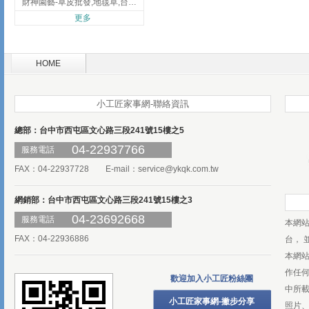
財神園藝-草皮批發,地毯草,台北草,彰化地毯草,彰化台北草
更多
HOME
小工匠家事網-聯絡資訊
總部：台中市西屯區文心路三段241號15樓之5
04-22937766
服務電話
FAX：04-22937728 E-mail：
service@ykqk.com.tw
網銷部：台中市西屯區文心路三段241號15樓之3
04-23692668
服務電話
本網
FAX：04-22936886
台， 
本網
作任
歡迎加入小工匠粉絲團
中所
小工匠家事網-撇步分享
照片、