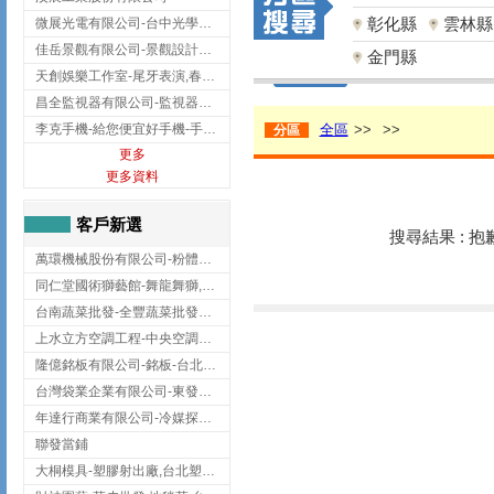
彰化縣
雲林縣
微展光電有限公司-台中光學鍍膜,optical filter taiwan,台灣光學鍍膜
佳岳景觀有限公司-景觀設計公司,台北景觀設計,台北景觀工程,中山區景觀設計
金門縣
天創娛樂工作室-尾牙表演,春酒表演,板橋尾牙表演
昌全監視器有限公司-監視器安裝,高雄監視器安裝,鳳山區監視器安裝
李克手機-給您便宜好手機-手機收購,屏東手機收購
全區
>>
>>
分區
更多
更多資料
客戶新選
搜尋結果 : 
萬環機械股份有限公司-粉體塗裝設備,輸送機,輸送機設備,台南輸送機
同仁堂國術獅藝館-舞龍舞獅,台中舞龍舞獅
台南蔬菜批發-全豐蔬菜批發專送/台南蔬菜箱宅配到府
上水立方空調工程-中央空調規劃,台北中央空調規劃
隆億銘板有限公司-銘板-台北銘板-板橋銘板
台灣袋業企業有限公司-東發企業社/台中太空袋/太空包
年達行商業有限公司-冷媒探漏儀,壓力錶組,真空泵浦,台北冷凍空調材料
聯發當鋪
大桐模具-塑膠射出廠,台北塑膠射出廠