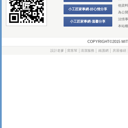
他資
小工匠家事網-好心情分享
為公
法情
小工匠家事網-溫馨分享
本站
COPYRIGHT©2015
設計老爹
│
窩客幫
│
清潔服務
│
維護網
│
房屋修繕