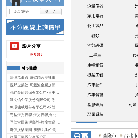
測量儀器
忘記密碼
家用電器
化工製品
鞋類
節能設備
影片分享
更多影片
二手車
停
車輛租賃
Mit推薦
棚架工程
法律萬事通-陸懿聯合法律事務所
汽車配件
視野企業社-高週波金屬加熱設備,彰化高週波金屬加熱設備
鴻昇裝卸倉儲有限公司-台中貨櫃裝卸
汽車音響
洪文信企業股份有限公司-彰化鋅合金鑄造,彰化五金加工,彰化五金配件
塑膠螺絲
可加
萬環機械股份有限公司-粉體塗裝設備,輸送機,輸送機設備,台南輸送機
弱電系統
尚益燈光音響-燈光音響,台北燈光音響,台北燈光音響出租
同仁堂國術獅藝館-舞龍舞獅,台中舞龍舞獅
奇蹟娛樂樂團–樂團活動企劃,台中樂團表演,台中婚禮樂團
基隆市
台北市
汶展工業股份有限公司