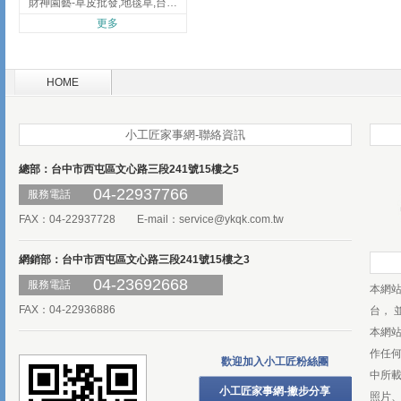
財神園藝-草皮批發,地毯草,台北草,彰化地毯草,彰化台北草
更多
HOME
小工匠家事網-聯絡資訊
總部：台中市西屯區文心路三段241號15樓之5
04-22937766
服務電話
FAX：04-22937728 E-mail：
service@ykqk.com.tw
網銷部：台中市西屯區文心路三段241號15樓之3
04-23692668
服務電話
本網
FAX：04-22936886
台， 
本網
作任
歡迎加入小工匠粉絲團
中所
小工匠家事網-撇步分享
照片、