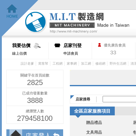
我要估價
店家刊登
優先廣告會員
33
線上估價
申請會員
│
│
│
│
│
│
│
設計老爹
窩客幫
工程網
家事網
加工網
修繕網
野外生活網
清
關鍵字在首頁組數
2825
已成功發案數量
3888
店家搜尋
全區店家服務項目
總瀏覽人數
279458100
贈品禮品
文具用品