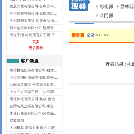
彰化縣
雲林縣
微展光電有限公司-台中光學鍍膜,optical filter taiwan,台灣光學鍍膜
佳岳景觀有限公司-景觀設計公司,台北景觀設計,台北景觀工程,中山區景觀設計
金門縣
天創娛樂工作室-尾牙表演,春酒表演,板橋尾牙表演
昌全監視器有限公司-監視器安裝,高雄監視器安裝,鳳山區監視器安裝
李克手機-給您便宜好手機-手機收購,屏東手機收購
全區
>>
>>
分區
更多
更多資料
客戶新選
搜尋結果 : 
萬環機械股份有限公司-粉體塗裝設備,輸送機,輸送機設備,台南輸送機
同仁堂國術獅藝館-舞龍舞獅,台中舞龍舞獅
台南蔬菜批發-全豐蔬菜批發專送/台南蔬菜箱宅配到府
上水立方空調工程-中央空調規劃,台北中央空調規劃
隆億銘板有限公司-銘板-台北銘板-板橋銘板
台灣袋業企業有限公司-東發企業社/台中太空袋/太空包
年達行商業有限公司-冷媒探漏儀,壓力錶組,真空泵浦,台北冷凍空調材料
聯發當鋪
大桐模具-塑膠射出廠,台北塑膠射出廠