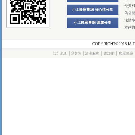
他資
小工匠家事網-好心情分享
為公
法情
小工匠家事網-溫馨分享
本站
COPYRIGHT©2015
設計老爹
│
窩客幫
│
清潔服務
│
維護網
│
房屋修繕