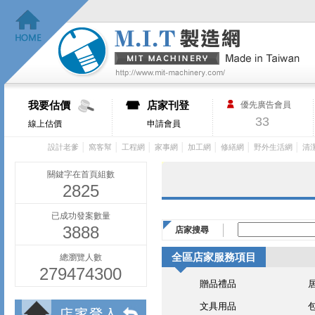
我要估價
店家刊登
優先廣告會員
33
線上估價
申請會員
│
│
│
│
│
│
│
設計老爹
窩客幫
工程網
家事網
加工網
修繕網
野外生活網
清
關鍵字在首頁組數
2825
已成功發案數量
3888
店家搜尋
全區店家服務項目
總瀏覽人數
279474300
贈品禮品
文具用品