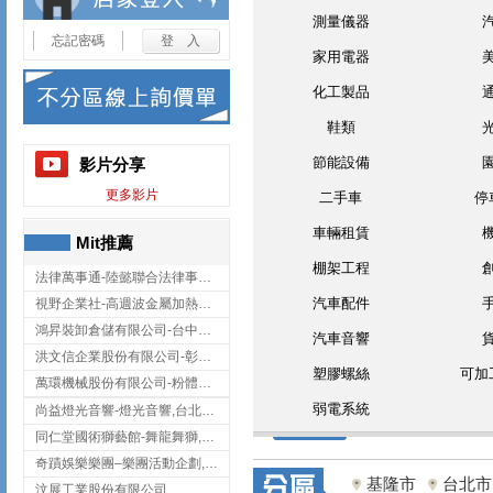
測量儀器
忘記密碼
家用電器
化工製品
鞋類
節能設備
影片分享
更多影片
二手車
停
車輛租賃
Mit推薦
棚架工程
法律萬事通-陸懿聯合法律事務所
汽車配件
視野企業社-高週波金屬加熱設備,彰化高週波金屬加熱設備
鴻昇裝卸倉儲有限公司-台中貨櫃裝卸
汽車音響
洪文信企業股份有限公司-彰化鋅合金鑄造,彰化五金加工,彰化五金配件
塑膠螺絲
可加
萬環機械股份有限公司-粉體塗裝設備,輸送機,輸送機設備,台南輸送機
弱電系統
尚益燈光音響-燈光音響,台北燈光音響,台北燈光音響出租
同仁堂國術獅藝館-舞龍舞獅,台中舞龍舞獅
奇蹟娛樂樂團–樂團活動企劃,台中樂團表演,台中婚禮樂團
基隆市
台北市
汶展工業股份有限公司