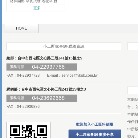
財神園藝-草皮批發,地毯草,台北草,彰化地毯草,彰化台北草
更多
HOME
小工匠家事網-聯絡資訊
總部：台中市西屯區文心路三段241號15樓之5
04-22937766
服務電話
FAX：04-22937728 E-mail：
service@ykqk.com.tw
網銷部：台中市西屯區文心路三段241號15樓之3
04-23692668
服務電話
本網
FAX：04-22936886
台， 
本網
作任
歡迎加入小工匠粉絲團
中所
小工匠家事網-撇步分享
照片、